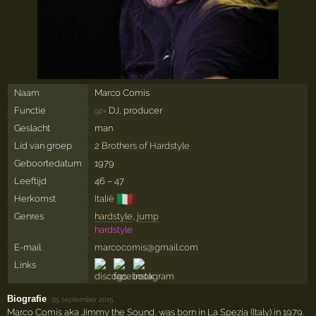
Naam
Marco Comis
Functie
DJ, producer
92×
Geslacht
man
Lid van groep
2 Brothers of Hardstyle
Geboortedatum
1979
Leeftijd
46 – 47
🇮🇹
Herkomst
Italië
Genres
hardstyle
,
jump
hardstyle
E-mail
marcocomis@gmail.com
Links
Biografie
·
25 september 2015
Marco Comis aka Jimmy the Sound, was born in La Spezia (Italy) in 1979.