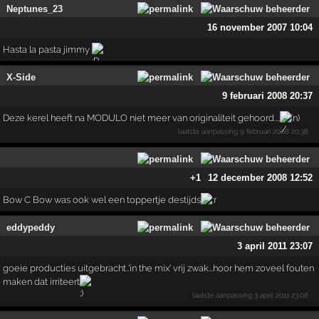
Neptunes_23
16 november 2007 10:04
Hasta la pasta jimmy
X-Side
9 februari 2008 20:37
Deze kerel heeft na MODULO niet meer van originaliteit gehoord....
(n)
laatste aanpassing
9 februari 2008 20:38
+1
12 december 2008 12:52
Bow C Bow was ook wel een toppertje destijds
eddypeddy
3 april 2011 23:07
goeie producties uitgebracht..'in the mix' vrij zwak...hoor hem zoveel fouten
maken dat irriteert
laatste aanpassing
3 april 2011 23:08