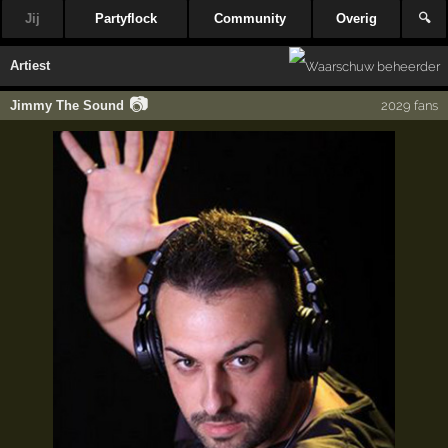
Jij
Partyflock
Community
Overig
🔍
Artiest
📷
Jimmy The Sound
2029 fans