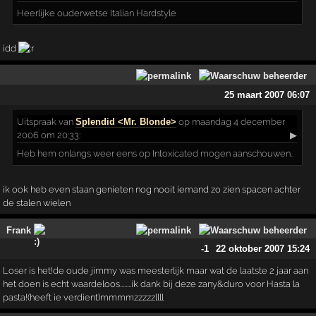
Heerlijke ouderwetse Italian Hardstyle
idd
25 maart 2007 06:07
Uitspraak
van
Splendid <Mr. Blonde>
op maandag 4 december
2006 om 20:33:
▶
Heb hem onlangs weer eens op Intoxicated mogen aanschouwen..
ik ook heb even staan genieten nog nooit iemand zo zien spacen achter
de stalen wielen
Frank
-1
22 oktober 2007 15:24
Loser is het!de oude jimmy was meesterlijk maar wat de laatste 2 jaar aan
het doen is echt waardeloos........ik dank bij deze zany&duro voor Hasta la
pasta!(heeft ie verdient)mmmmzzzzzllll