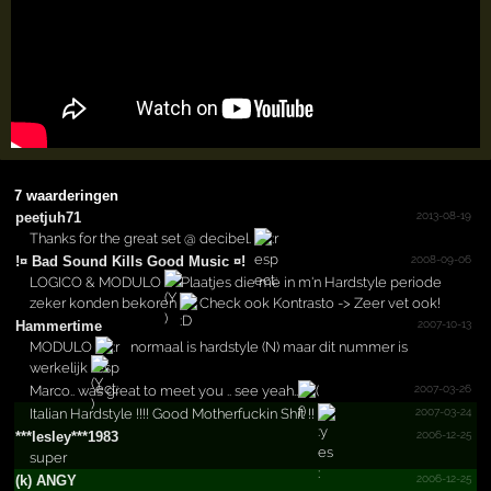
7 waarderingen
2013-08-19
peetjuh71
Thanks for the great set @ decibel.
2008-09-06
!­¤ Bad Sound Kills Good Music ¤!­
LOGICO & MODULO
Plaatjes die me in m'n Hardstyle periode
zeker konden bekoren
Check ook Kontrasto -> Zeer vet ook!
2007-10-13
Hammertime
MODULO
normaal is hardstyle (N) maar dit nummer is
werkelijk
2007-03-26
Marco.. was great to meet you .. see yeah..
2007-03-24
Italian Hardstyle !!!! Good Motherfuckin Shit !!
2006-12-25
***­lesley***­1983
super
2006-12-25
(k) ANGY