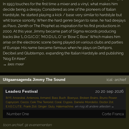
In 1993 touches for the first time a mixer and a vinyl, what makes him
decide being a deejay. Considered as one of the pioneers of Italian
Hardstyle, he started playing a kick / base very similar to hardstyle but
whit trance sonority. When the hard genre began to raise, he had deejays
as Pavo, Zenith or The Prophet as inspiration for his first productions in
2000. At this year, Jimmy became part of Sigma records producing
tracks like 'L.O.G.I.C.O.", 'M.O.D.U.L.O." or 'Bow C Bow". Which makes him
arise on the electronic scene being played on various clubs and parties
of Europe. His name became famous when he plays on Defqon1,
Decibel and Qlubtempo, expanding the Italian Hardstyle and publishing
'Nog En Keer".
→ lees meer
Uitgaansagenda Jimmy The Sound
ical
·
archief
Leaderz Festival
zo 20 sep 2026
[IVY]
,
Ancestral
,
Antenora
,
Armand
,
Bass Buch
,
Boeryus
,
Broken Brains
,
Bruno Power
,
Caprycorn
,
Cecco
,
Ceki The Terrorist
,
Coral
,
Crypsis
,
Daniele Mondello
,
Doctor Zot
,
E.X.E.C.U.T.E.
,
Frank Zoli
,
Ginger
,
Giuly
,
Hatemachine
,
en nog 16 andere artiesten →
Number One
Corte Franca
toon archief, 91 evenementen