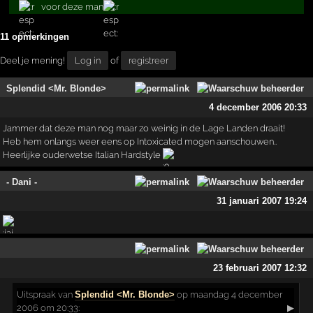
voor deze man
11 opmerkingen
Deel je mening!
Log in
of
registreer
Splendid <Mr. Blonde>
4 december 2006 20:33
Jammer dat deze man nog maar zo weinig in de Lage Landen draait!
Heb hem onlangs weer eens op Intoxicated mogen aanschouwen..
Heerlijke ouderwetse Italian Hardstyle
- Dani -
31 januari 2007 19:24
23 februari 2007 12:32
Uitspraak
van
Splendid <Mr. Blonde>
op maandag 4 december
2006 om 20:33:
▶