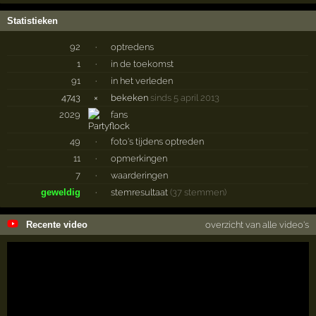
Statistieken
92
·
optredens
1
·
in de toekomst
91
·
in het verleden
4743
×
bekeken
sinds 5 april 2013
2029
fans
49
·
foto's tijdens optreden
11
·
opmerkingen
7
·
waarderingen
geweldig
·
stemresultaat
(37 stemmen)
Recente video
overzicht van alle video's