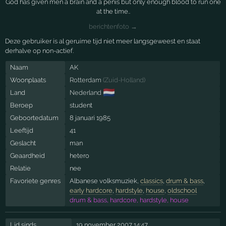
God has given men a brain and a penis but only enough blood to run one
at the time..
berichtenfoto →
Deze gebruiker is al geruime tijd niet meer langsgeweest en staat
derhalve op non-actief.
Naam
AK
Woonplaats
Rotterdam
(
Zuid-Holland
)
🇳🇱
Land
Nederland
Beroep
student
Geboortedatum
8 januari 1985
Leeftijd
41
Geslacht
man
Geaardheid
hetero
Relatie
nee
Favoriete genres
Albanese volksmuziek,
classics
,
drum & bass
,
early hardcore
,
hardstyle
,
house
,
oldschool
drum & bass, hardcore, hardstyle, house
Lid sinds
19 november 2007 14:47