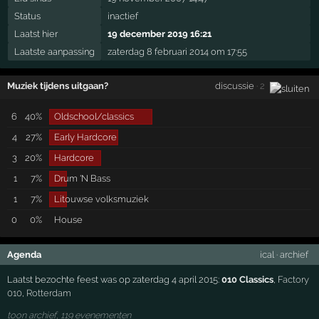
Status
inactief
Laatst hier
19 december 2019 16:21
Laatste aanpassing
zaterdag 8 februari 2014 om 17:55
Muziek tijdens uitgaan?
discussie
· 2
6
40%
Oldschool/classics
4
27%
Early Hardcore
3
20%
Hardcore
1
7%
Drum 'N Bass
1
7%
Litouwse volksmuziek
0
0%
House
Agenda
ical
·
archief
Laatst bezochte feest was op zaterdag 4 april 2015:
010 Classics
,
Factory
010
,
Rotterdam
toon archief, 119 evenementen