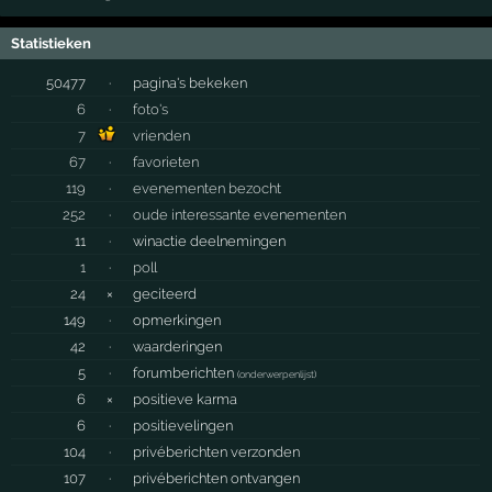
Statistieken
50477
·
pagina's bekeken
6
·
foto's
7
vrienden
67
·
favorieten
119
·
evenementen bezocht
252
·
oude interessante evenementen
11
·
winactie deelnemingen
1
·
poll
24
×
geciteerd
149
·
opmerkingen
42
·
waarderingen
5
·
forumberichten
(
onderwerpenlijst
)
6
×
positieve karma
6
·
positievelingen
104
·
privéberichten verzonden
107
·
privéberichten ontvangen