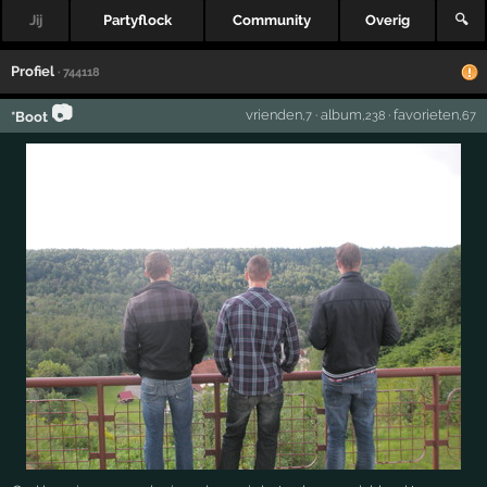
Jij
Partyflock
Community
Overig
🔍
Profiel
· 744118
📷
vrienden
·
album
·
favorieten
*Boot
,7
,238
,67