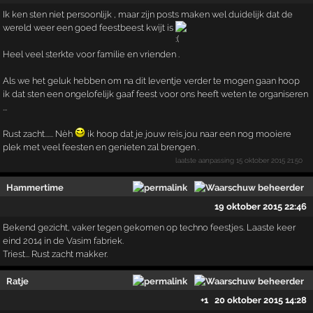
Ik ken sten niet persoonlijk , maar zijn posts maken wel duidelijk dat de
wereld weer een goed feestbeest kwijt is
Heel veel sterkte voor familie en vrienden .
Als we het geluk hebben om na dit leventje verder te mogen gaan hoop
ik dat sten een ongelofelijk gaaf feest voor ons heeft weten te organiseren
...
Rust zacht...... Nèh
ik hoop dat je jouw reis jou naar een nog mooiere
plek met veel feesten en genieten zal brengen .
laatste aanpassing
15 oktober 2015 21:50
Hammertime
19 oktober 2015 22:46
Bekend gezicht, vaker tegen gekomen op techno feestjes. Laaste keer
eind 2014 in de Vasim fabriek.
Triest... Rust zacht makker.
Ratje
+1
20 oktober 2015 14:28