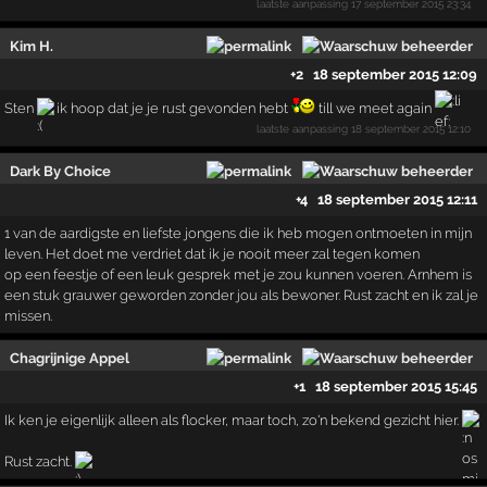
laatste aanpassing
17 september 2015 23:34
Kim H.
+2
18 september 2015 12:09
Sten
ik hoop dat je je rust gevonden hebt
till we meet again
laatste aanpassing
18 september 2015 12:10
Dark By Choice
+4
18 september 2015 12:11
1 van de aardigste en liefste jongens die ik heb mogen ontmoeten in mijn
leven. Het doet me verdriet dat ik je nooit meer zal tegen komen
op een feestje of een leuk gesprek met je zou kunnen voeren. Arnhem is
een stuk grauwer geworden zonder jou als bewoner. Rust zacht en ik zal je
missen.
Chagrijnige Appel
+1
18 september 2015 15:45
Ik ken je eigenlijk alleen als flocker, maar toch, zo'n bekend gezicht hier.
Rust zacht.