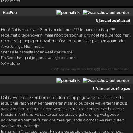
Rust zacht!
HaaPee
8 januari 2016 21:16
Heh? Dat is schrikken! Sten is er niet meer??? Iemand die ik op PF
regelmatig tegenkwam, maar nooit persoonlijk ontmoet heb. De foto met
de muts is grappig en opvallend. Overeenkomstige plannen waaronder
Awakenings. Niet meer....
Wens alle nabestaanden veel sterkte toe.
En Sven: het gaat je goed, waar je ook bent.
XX Helene
laatste aanpassing
26 mei 2016 15:53
door een beheerder
8 februari 2016 03:20
Dat is even schrikken..ben een tijdje niet op pf geweest en nu zie ik dit.
je zult mij vast niet meer herinneren maar ik jou zeker wel, ergens in 2011
was ik met een vriendin onderweg in de trein naar ons eerste hardcore
feestje in Arnhem, we raakte aan de praat je gaf ons nog wat goede
adviezen en bent zelfs met ons mee gewandeld omdat we niet wisten
waar we moesten zijn.
En nu ruim 5 jaar later weet ik nog precies die ene dag ik vond je heel