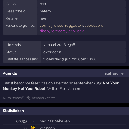
Geslacht
man
Geaardheid
hetero
Relatie
nee
Favoriete genres
country
,
disco
,
reggaeton
,
speedcore
disco, hardcore, latin, rock
Lid sinds
7 maart 2008 23:16
Status
overleden
Laatste aanpassing
woensdag 3 juni 2015 om 18:33
Agenda
ical
·
archief
Laatst bezochte feest was op zaterdag 12 september 2015:
Not Your
Monkey Not Your Robot
,
WillemEen
,
Arnhem
toon archief, 285 evenementen
Statistieken
± 575195
·
pagina's bekeken
77
vrienden