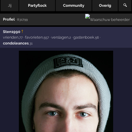
Jij
Partyflock
Community
Overig
🔍
Profiel
· 831799
†
Sten1990
vrienden
·
favorieten
·
verslagen
·
gastenboek
·
,77
,557
,2
,56
condoleances
,31