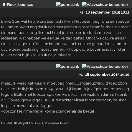
B-Flock :bounce:
+1
18 september 2015 18:11
Lieve Sten wat heb je ons laten schrikken. Het besef begint nu een beetje
te komen. Weet nog dat ik een paar jaar terug naar Deamfields wilde maar
niemand mee kreeg. Ik mocht met jou mee en je stelde me voor aan
iedereen. Wat hebben we een leuke dag gehad. Ondanks dat we elkaar
niet vaak zagen op feesten hebben we toch contact gehouden. Jammer
dat je deze beslissing moest nemen. Ik hoop dat je boven je rust vind en
lekker door blijft knallen. Ik ga je missen!
+1
18 september 2015 19:10
maat.... ik weet niet waar ik moet beginnen... DangerouzMind, 27dec 2009
daar leerde ik je kennen.. en @ ouwe stijl kwam ik je afgelopen zomer nog
tegen... Buiten het feesten spraken we elkaar niet vaak.. en dan nu hoor ik
dit... Zoveel geweldige uuuuuuren achter elkaar lopen springen, beuken,
losgaan en vooral veel laggen..
voor zon klein mannetje, kon je springen als de beste!
nu ben jij begonnen aan je laatste rave..