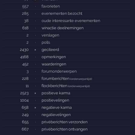
557
·
favorieten
285
·
evenementen bezocht
38
·
oude interessante evenementen
618
·
winactie deelnemingen
2
·
verslagen
2
·
polls
2430
×
geciteerd
4168
·
opmerkingen
452
·
waarderingen
3
·
forumonderwerpen
228
·
forumberichten
(
onderwerpenlijst
)
11
·
flockberichten
(
onderwerpenlijst
)
2523
×
positieve karma
1004
·
positievelingen
658
×
negatieve karma
249
·
negatievelingen
655
·
privéberichten verzonden
667
·
privéberichten ontvangen