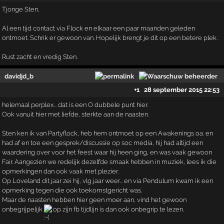
Tjonge Sten,
Al een tijd contact via Flock en elkaar een paar maanden geleden
ontmoet. Schrik er gewoon van. Hopelijk brengt je dit op een betere plek.
Rust zacht en vredig Sten.
davidjd_b
+1
28 september 2015 22:53
helemaal perplex... dat is een O dubbele punt hier.
Ook vanuit hier met liefde, sterkte aan de naasten.
Sten ken ik van Partyflock, heb hem ontmoet op een Awakenings oa. en
had af en toe een gesprek/discussie op soc media, hij had altijd een
waardering over voor het feest waar hij heen ging, en was vaak gewoon
Fair. Aangezien we redelijk dezelfde smaak hebben in muziek, lees ik die
opmerkingen dan ook vaak met plezier.
Op Loveland dit jaar zei hij, vlg jaar weer... en via Pendulum kwam ik een
opmerking tegen die ook toekomstgericht was.
Maar de naasten hebben hier geen moer aan, vind het gewoon
onbegrijpelijk
op zijn fb tijdlijn is dan ook onbegrip te lezen.