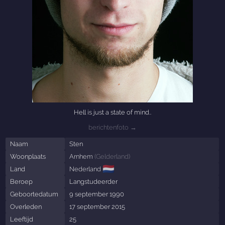
Hell is just a state of mind..
berichtenfoto →
Naam
Sten
Woonplaats
Arnhem
(
Gelderland
)
🇳🇱
Land
Nederland
Beroep
Langstudeerder
Geboortedatum
9 september 1990
Overleden
17 september 2015
Leeftijd
25