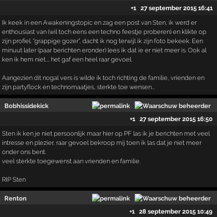
+1
27 september 2015 16:41
Ik keek in een Awakeningstopic en zag een post van Sten, ik werd er
enthousiast van (wil toch eens een techno feestje proberen) en klikte op
zijn profiel. "grappige gozer", dacht ik nog terwijl ik zijn foto bekeek. Een
minuut later (paar berichten eronder) lees ik dat ie er niet meer is. Ook al
ken ik hem niet.... het gaf een heel raar gevoel.
Aangezien dit nogal vers is wilde ik toch richting de familie, vrienden en
zijn partyflock en technomaatjes, sterkte toe wensen...
Bobhissidekick
+1
27 september 2015 16:50
Sten ik ken je niet persoonlijk maar hier op PF las ik je berichten met veel
intresse en plezier, raar gevoel bekroop mij toen ik las dat je niet meer
onder ons bent.
veel sterkte toegewenst aan vrienden en familie.
RIP Sten
Renton
+1
28 september 2015 10:49