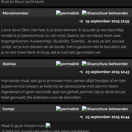
Rust en Rave zacht kerel.
Merelmonster
+2
19 september 2015 12:55
Lieve lieve Sten, hier heb ik je leren kennen. Ik stuurde je een berichtje
omdat ik je ijsberenmuts zo vet vond. Daarna zijn we elkaar heel vaak
tegengekomen. Awakenings, Studio80, Soenda... Je was zo lief, sociaal,
vrolijk, en je kon dansen als de beste. Het is gewoon niet te bevatten dat
je er niet meer bent. Ik hoop dat je rust heb gevonden xxx
illainias
+1
23 september 2015 12:43
mijn beste maat. wat ga ik je missen man. samen altijd feestjes af en bier
zuipen en kut roepen. je hebt mij de dancescene met aan mn haren
ingesleept en geen seconde spijt van gehad. jammer dat je deze keuze
hebt gemaakt. thx iedereen voor de berichten.
hompi
+1
23 september 2015 21:44
Maat ik ga je missen man
Jij hebt mij zoveel nieuwe muziek laten ontdekken.