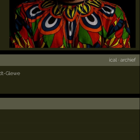
ical
·
archief
dt-Glewe