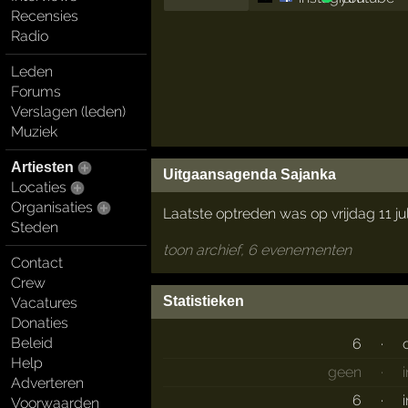
Recensies
Radio
Leden
Forums
Verslagen (leden)
Muziek
Artiesten
Uitgaansagenda Sajanka
Locaties
Organisaties
Laatste optreden was op vrijdag 11 ju
Steden
toon archief, 6 evenementen
Contact
Crew
Statistieken
Vacatures
Donaties
Beleid
6
·
Help
geen
·
Adverteren
6
·
Voorwaarden