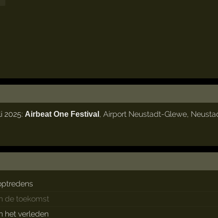
li 2025:
,
Airport Neustadt-Glewe
,
Neusta
Airbeat One Festival
optredens
in de toekomst
in het verleden