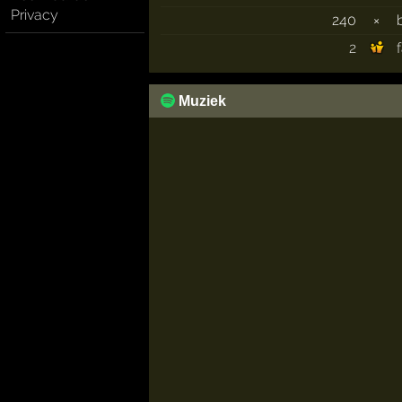
Privacy
240
×
2
Muziek