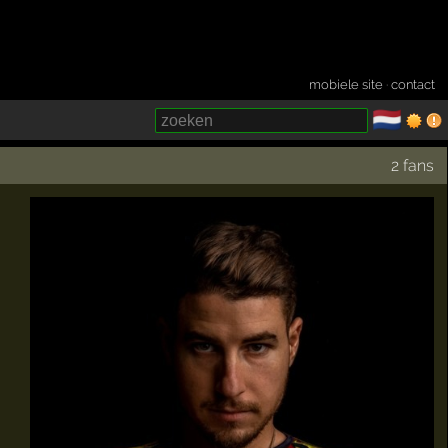
mobiele site
·
contact
🇳🇱
­
2 fans