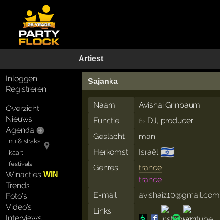
Artiest
Inloggen
Sajanka
Registreren
Naam
Avishai Grinbaum
Overzicht
Nieuws
Functie
DJ, producer
6×
Agenda
Geslacht
man
nu & straks
🇮🇱
Herkomst
Israël
kaart
festivals
Genres
trance
Winacties
WIN
trance
Trends
E-mail
avishaiz10@gmail.com
Foto's
Video's
Links
Interviews