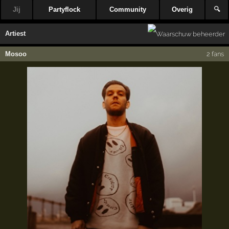
Jij
Partyflock
Community
Overig
🔍
Artiest
Mosoo
2 fans