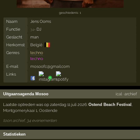
geschiedenis: 1
Naam
Jens Ooms
Functie
DJ
34×
Geslacht
man
🇧🇪
Herkomst
België
Genres
techno
techno
E-mail
mosoofc@gmail.com
Links
Uitgaansagenda Mosoo
ical
·
archief
Laatste optreden was op zaterdag 11 juli 2026:
Ostend Beach Festival
,
Montgomerykaai 1
,
Oostende
toon archief, 34 evenementen
Statistieken