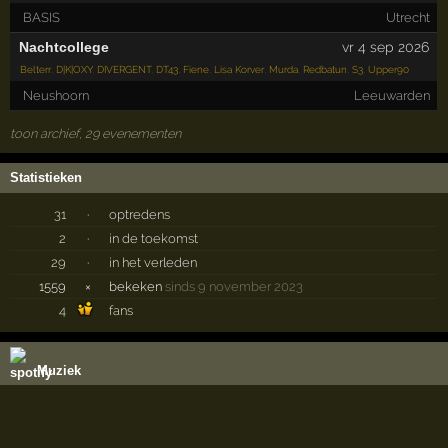
BASIS
Utrecht
Nachtcollege
vr 4 sep 2026
Belterr
,
D|K|OXY
,
DIVERGENT
,
DT43
,
Fiene
,
Lisa Korver
,
Murda
,
Redbatun
,
S3
,
Upper90
Neushoorn
Leeuwarden
toon archief, 29 evenementen
Statistieken
31
·
optredens
2
·
in de toekomst
29
·
in het verleden
1559
×
bekeken
sinds 9 november 2023
4
fans
Muziek