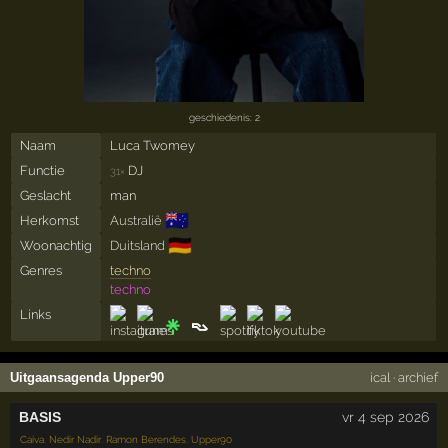
geschiedenis: 2
Naam
Luca Twomey
Functie
DJ
31×
Geslacht
man
🇦🇺
Herkomst
Australië
🇩🇪
Woonachtig
Duitsland
Genres
techno
techno
Links
Uitgaansagenda Upper90
ical
·
archief
BASIS
vr 4 sep 2026
Caiva
,
Nedir Nadir
,
Ramon Berendes
,
Upper90