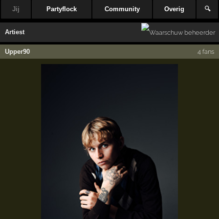
Jij
Partyflock
Community
Overig
🔍
Artiest
Upper90
4 fans