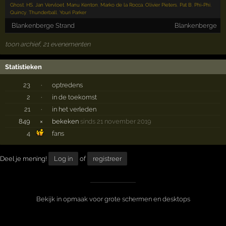
Ghost
,
HS
,
Jan Vervloet
,
Manu Kenton
,
Marko de la Rocca
,
Olivier Pieters
,
Pat B
,
Phi-Phi
,
Quincy
,
Thunderball
,
Youri Parker
Blankenberge Strand
Blankenberge
toon archief, 21 evenementen
Statistieken
23
·
optredens
2
·
in de toekomst
21
·
in het verleden
849
×
bekeken
sinds 21 november 2019
4
fans
Deel je mening!
Log in
of
registreer
Bekijk in opmaak voor grote schermen en desktops