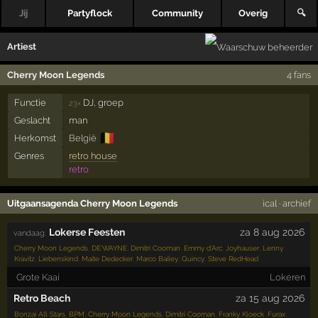
Jij
Partyflock
Community
Overig
🔍
Artiest
Cherry Moon Legends
4 fans
Functie
DJ, groep
23×
Geslacht
man
🇧🇪
Herkomst
België
Genres
retro house
retro
Uitgaansagenda Cherry Moon Legends
ical
·
archief
Lokerse Feesten
za 8 aug 2026
vandaag:
Cherry Moon Legends
,
DE'WAYNE
,
Dimitri Cooman
,
Emmy d'Arc
,
Joyhauser
,
Lenny
Kravitz
,
Liebenskind
,
Maite Dedecker
,
Marco Bailey
,
Quincy
,
Steve RedHead
Grote Kaai
Lokeren
Retro Beach
za 15 aug 2026
Bonzai All Stars
,
BPM
,
Cherry Moon Legends
,
Dimitri Cooman
,
Franky Kloeck
,
Furax
,