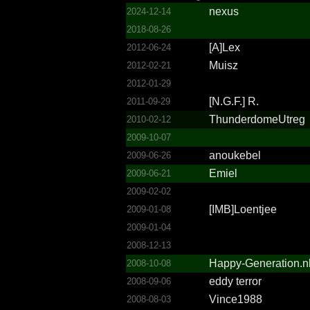
nexus
2024-12-14
2018-08-26
[A]Lex
2012-06-24
Muisz
2012-02-21
2012-01-29
[N.G.F.] R.
2011-09-29
Thunde­rdomeU­treg
2010-02-12
2009-10-07
anoukebel
2009-06-26
Emiel
2009-06-21
2009-02-02
[IMB]L­oentje­e
2009-01-08
2009-01-04
2008-12-13
Happy-Generation.­n
2008-10-08
eddy terror
2008-09-06
Vince1988
2008-08-03