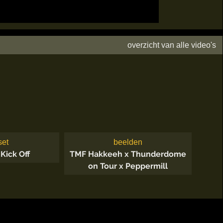
overzicht van alle video's
set
beelden
ick Off
TMF Hakkeeh x Thunderdome
on Tour x Peppermill