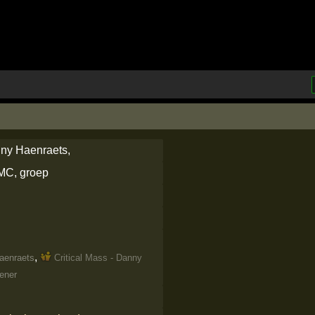
ny Haenraets,
MC, groep
,
aenraets
Critical Mass - Danny
ener