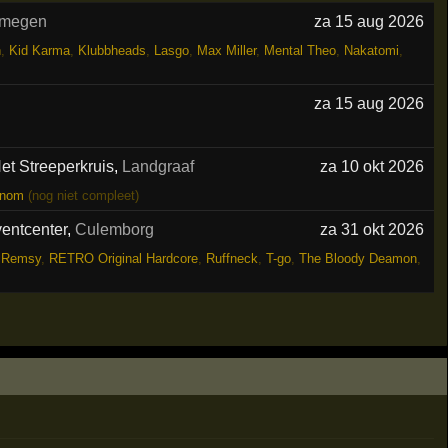
jmegen
za 15 aug 2026
n
,
Kid Karma
,
Klubbheads
,
Lasgo
,
Max Miller
,
Mental Theo
,
Nakatomi
,
za 15 aug 2026
et Streeperkruis
,
Landgraaf
za 10 okt 2026
nom
(nog niet compleet)
ventcenter
,
Culemborg
za 31 okt 2026
,
Remsy
,
RETRO Original Hardcore
,
Ruffneck
,
T-go
,
The Bloody Deamon
,