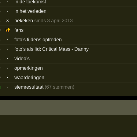
4
·
in de toekomst
5
·
in het verleden
3
×
bekeken
sinds 3 april 2013
0
fans
5
·
foto's tijdens optreden
3
·
foto's als lid: Critical Mass - Danny
4
·
video's
9
·
opmerkingen
0
·
waarderingen
g
·
stemresultaat
(67 stemmen)