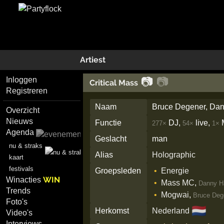
Artiest
📷
📷
Inloggen
Critical Mass
Registreren
Naam
Bruce Degener, Dan
Overzicht
Nieuws
Functie
DJ,
live,
277×
54×
1×
Agenda
Geslacht
man
nu & straks
Alias
Holographic
kaart
festivals
Groepsleden
Energie
WIN
Winacties
Mass MC
,
Danny H
Trends
Mogwai
,
Bruce Deg
Foto's
🇳🇱
Herkomst
Nederland
Video's
Interviews