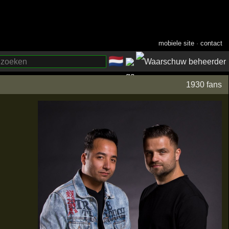
mobiele site
·
contact
🇳🇱
­
1930 fans