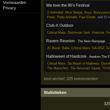
Voorwaarden
We love the 90's Festival
Privacy
2 Unlimited
,
Alice Deejay
,
Axys
,
Boozywooz
Panic
,
Party Animals
,
Paul Elstak
,
and 11 o
Club-X Outdoor
Critical Mass
,
Dutchman Jack
,
Francois
,
Fr
Ravers Reunion
·
The Next Rampage
2C-Bever
,
Baba
,
Critical Mass
,
GA-OSZ
,
Gi
Halloween of Hardcore
·
Awaken The E
Critical Mass
,
Da Mouth of Madness
,
Distor
The Masochist
,
The Resonant Squad
,
TO-B
toon archief, 325 evenementen
Statistieken
32