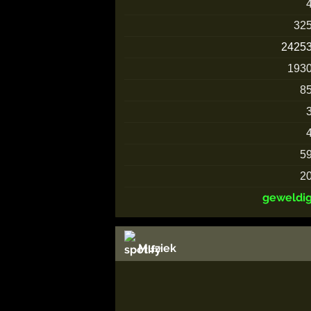
32
2425
193
8
5
2
geweldi
Muziek