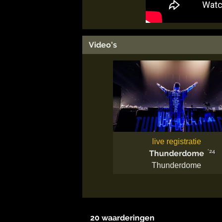
Video's
live registratie
'24
Thunderdome
Thunderdome
20 waarderingen