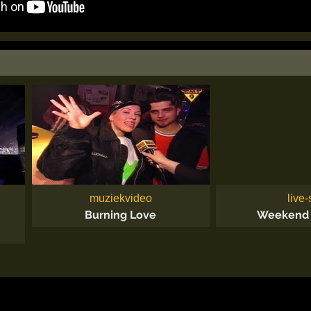
muziekvideo
live-
Burning Love
Weekend K