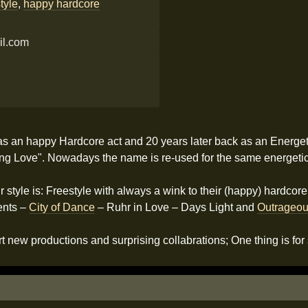
tyle
,
happy hardcore
il.com
as an happy Hardcore act and 20 years later back as an Energet
ning Love". Nowadays the name is re-used for the same energetic
ir style is: Freestyle with always a wink to their (happy) hardco
tents –
City of Dance
– Ruhr in Love – Days Light and
Outrageo
art new productions and surprising collabrations; One thing is for