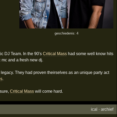
geschiedenis: 4
ic DJ Team. In the 90's
Critical Mass
had some well know hits
 mc and a fresh new dj.
re legacy. They had proven theirselves as an unique party act
us
.
 sure,
Critical Mass
will come hard.
ical
·
archief