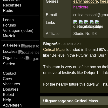
Genres
early hardcore
,
frees
Recensies
hardcore
Radio
E-mail
criticalmassnl@gma
Leden
Links
Forums
Verslagen (leden)
Affiliatie
Studio No. 98
Muziek
Biografie
·
20 april 2020
Artiesten
Critical Mass
founded in the mid 90's 
Locaties
like "Believe in the Future" and "Bur
Organisaties
Steden
This team is very out of the box so the
on several festivals like Defqon1 – In
Contact
Crew
Vacatures
For the nearby future this guys will st
Donaties
Beleid
Help
Uitgaansagenda Critical Mass
Adverteren