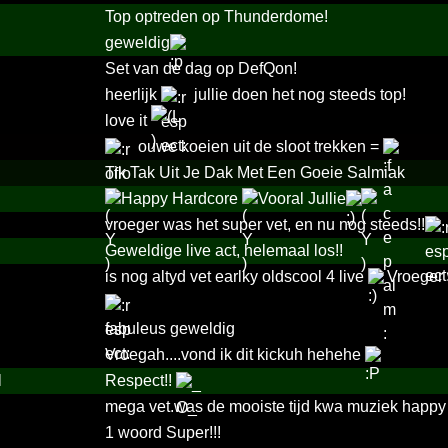
Top optreden op Thunderdome!
geweldig
Set van de dag op DefQon!
heerlijk
jullie doen het nog steeds top!
love it
ouwe koeien uit de sloot trekken =
Tik Tak Uit Je Dak Met Een Goeie Salmiak
Happy Hardcore
Vooral Jullie
vroeger was het super vet, en nu nog steeds!!
Geweldige live act, helemaal los!!
is nog altyd vet earlky oldscool 4 live
Vroeger 
fabuleus geweldig
Vroegah....vond ik dit kickuh hehehe
l
Respect!!
mega vet.was de mooiste tijd kwa muziek happy 
1 woord Super!!!