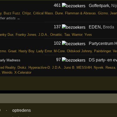
461
Goffertpark
,
Ni
y
,
Buzz Fuzz
,
Ch!pz
,
Critical Mass
,
Dune
,
Flamman & Abraxas
,
Gizmo
,
Jea
ther artists →
137
EDEN
,
Breda
anky Dux
,
Franky Jones
,
J.D.A.
,
Omattic
,
Taa
,
Warrior
,
Yves
102
Partycentrum H
zmo
,
Graat
,
Hasty Boy
,
Lady Error
,
M-Core
,
Oldskool Johnny
,
Painbringer
,
Ve
97
DS party- en e
arly Madness
ted Reality
,
Drokz
,
Hyperactive-D
,
J.D.A.
,
Juno B
,
MESSI4H
,
Nyvek
,
Reeza
,
Weirdo
,
X-Celerator
9
·
optredens