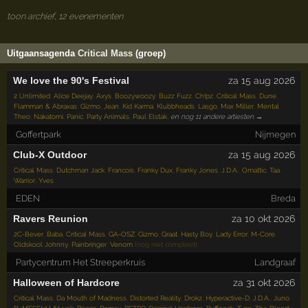
toon archief, 12 evenementen
Uitgaansagenda
Critical Mass
(groep)
We love the 90's Festival
za 15 aug 2026
2 Unlimited
,
Alice Deejay
,
Axys
,
Boozywoozy
,
Buzz Fuzz
,
Ch!pz
,
Critical Mass
,
Dune
,
Flamman & Abraxas
,
Gizmo
,
Jean
,
Kid Karma
,
Klubbheads
,
Lasgo
,
Max Miller
,
Mental
Theo
,
Nakatomi
,
Panic
,
Party Animals
,
Paul Elstak
,
en nog 11 andere artiesten →
Goffertpark
Nijmegen
Club-X Outdoor
za 15 aug 2026
Critical Mass
,
Dutchman Jack
,
Francois
,
Franky Dux
,
Franky Jones
,
J.D.A.
,
Omattic
,
Taa
,
Warrior
,
Yves
EDEN
Breda
Ravers Reunion
za 10 okt 2026
2C-Bever
,
Baba
,
Critical Mass
,
GA-OSZ
,
Gizmo
,
Graat
,
Hasty Boy
,
Lady Error
,
M-Core
,
Oldskool Johnny
,
Painbringer
,
Venom
(nog niet compleet)
Partycentrum Het Streeperkruis
Landgraaf
Halloween of Hardcore
za 31 okt 2026
Critical Mass
,
Da Mouth of Madness
,
Distorted Reality
,
Drokz
,
Hyperactive-D
,
J.D.A.
,
Juno