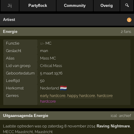
Jij
Partyflock
Community
Overig
🔍
Artiest
Energie
2 fans
Functie
MC
12×
Geslacht
man
Alias
Mass MC
Lid van groep
Critical Mass
Geboortedatum
5 maart 1976
Leeftijd
50
🇳🇱
Herkomst
Nederland
Genres
early hardcore
,
happy hardcore
,
hardcore
hardcore
Uitgaansagenda Energie
ical
·
archief
Laatste optreden was op zaterdag 8 november 2014:
Raving Nightmare
,
MECC Maastricht
,
Maastricht