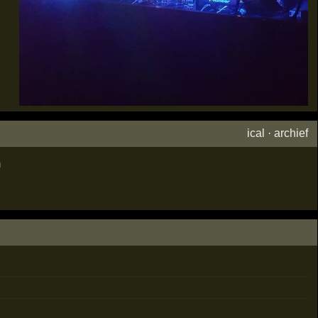
ical
·
archief
m