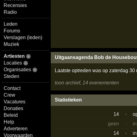
Recensies
Radio
Leden
Forums
Verslagen (leden)
Muziek
Artiesten
Uitgaansagenda Bob de Housebou
Locaties
Organisaties
Laatste optreden was op zaterdag 30
Steden
toon archief, 14 evenementen
Contact
Crew
Statistieken
Vacatures
Donaties
14
·
o
Beleid
Help
geen
·
i
Adverteren
14
·
i
Voorwaarden