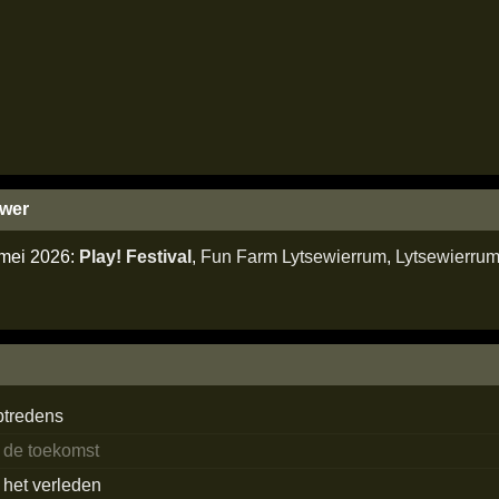
wer
 mei 2026:
Play! Festival
,
Fun Farm Lytsewierrum
,
Lytsewierru
ptredens
n de toekomst
n het verleden