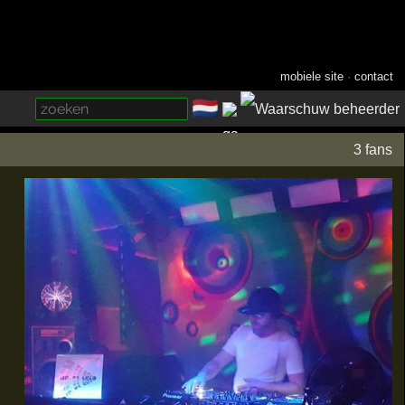
mobiele site
·
contact
🇳🇱
­
3 fans