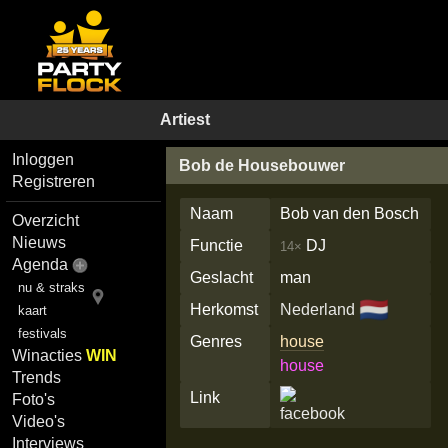
Artiest
Inloggen
Bob de Housebouwer
Registreren
Naam
Bob van den Bosch
Overzicht
Nieuws
Functie
DJ
14×
Agenda
Geslacht
man
nu & straks
🇳🇱
Herkomst
Nederland
kaart
festivals
Genres
house
Winacties
WIN
house
Trends
Link
Foto's
Video's
Interviews