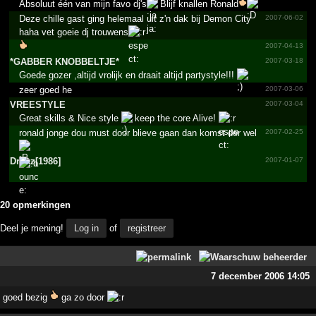
Absoluut één van mijn favo dj's
Blijf knallen Ronald
Deze chille gast ging helemaal uit z'n dak bij Demon City
2007-06-02
haha vet goeie dj trouwens
2007-04-13
*­GABBER KNOBBELTJE*­
2007-03-18
Goede gozer ,altijd vrolijk en draait altijd partystyle!!!
zeer goed he
2007-03-06
VREESTYLE
2007-03-04
Great skills & Nice style
keep the core Alive!
ronald jonge dou must door blieve gaan dan komst der wel
2007-02-25
Drokz[1986]
2007-01-07
20 opmerkingen
Deel je mening!
Log in
of
registreer
7 december 2006 14:05
goed bezig
ga zo door