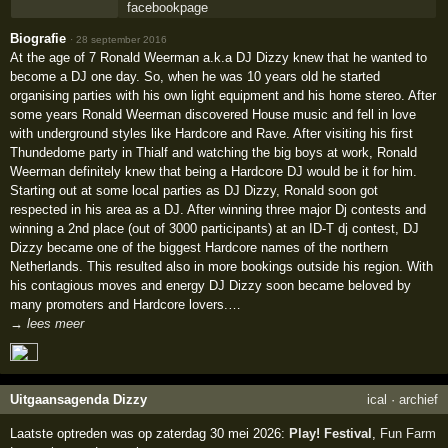
Biografie
·
28 september 2016
At the age of 7 Ronald Weerman a.k.a DJ Dizzy knew that he wanted to
become a DJ one day. So, when he was 10 years old he started
organising parties with his own light equipment and his home stereo. After
some years Ronald Weerman discovered House music and fell in love
with underground styles like Hardcore and Rave. After visiting his first
Thundedome party in Thialf and watching the big boys at work, Ronald
Weerman definitely knew that being a Hardcore DJ would be it for him.
Starting out at some local parties as DJ Dizzy, Ronald soon got
respected in his area as a DJ. After winning three major Dj contests and
winning a 2nd place (out of 3000 participants) at an ID-T dj contest, DJ
Dizzy became one of the biggest Hardcore names of the northern
Netherlands. This resulted also in more bookings outside his region. With
his contagious moves and energy DJ Dizzy soon became beloved by
many promoters and Hardcore lovers.…
→ lees meer
Uitgaansagenda Dizzy
ical
·
archief
Laatste optreden was op zaterdag 30 mei 2026:
Play! Festival
,
Fun Farm