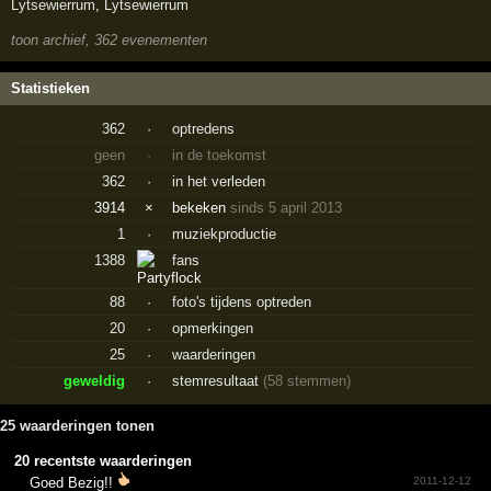
Lytsewierrum
,
Lytsewierrum
toon archief, 362 evenementen
Statistieken
362
·
optredens
geen
·
in de toekomst
362
·
in het verleden
3914
×
bekeken
sinds 5 april 2013
1
·
muziekproductie
1388
fans
88
·
foto's tijdens optreden
20
·
opmerkingen
25
·
waarderingen
geweldig
·
stemresultaat
(58 stemmen)
25 waarderingen tonen
20 recentste waarderingen
Goed Bezig!!
2011-12-12