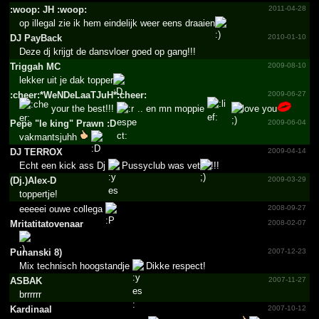
:woop: JH :woop:
2011-04-28
op illegal zie ik hem eindelijk weer eens draaien
DJ PayBack
2010-01-10
Deze dj krijgt de dansvloer goed op gang!!!
Triggah MC
2009-08-10
lekker uit je dak topper
:cheer:*­WeNDeL­aaTJuH­*­:cheer:
2009-06-27
your the best!!!
.. en mn moppie
love you
Pepe "­le king"­ Prawn :D
2009-06-04
vakmantsjuhh
DJ TERROX
2009-04-14
Echt een kick ass Dj
Pussyclub was vet
!!!
(Dj.)Alex-D
2009-03-29
toppertje!
eeeeei ouwe collega
2008-09-27
Mritat­itatov­enaar
2008-02-07
Punanski 8)
2007-12-23
Mix technisch hoogstandje
Dikke respect!
ASBAK
2007-11-27
brrrrrr
Kardinaal
2007-10-12