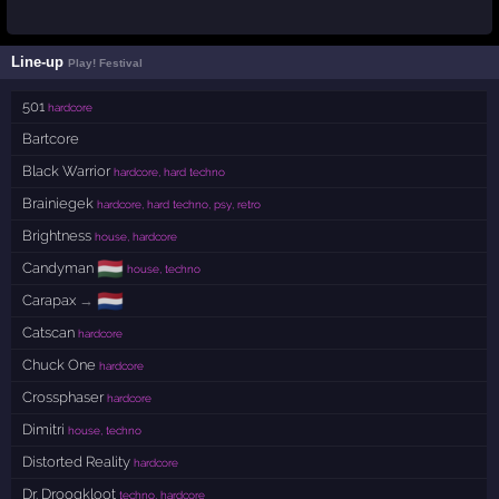
Line-up
Play! Festival
501
hardcore
Bartcore
Black Warrior
hardcore, hard techno
Brainiegek
hardcore, hard techno, psy, retro
Brightness
house, hardcore
🇭🇺
Candyman
house, techno
🇳🇱
Carapax
→
Catscan
hardcore
Chuck One
hardcore
Crossphaser
hardcore
Dimitri
house, techno
Distorted Reality
hardcore
Dr. Droogkloot
techno, hardcore