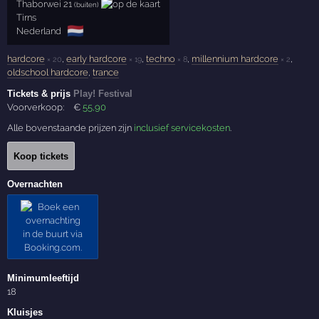
Thaborwei 21
(buiten)
Tirns
🇳🇱
Nederland
hardcore
,
early hardcore
,
techno
,
millennium hardcore
,
× 20
× 19
× 8
× 2
oldschool hardcore
,
trance
Tickets & prijs
Play! Festival
Voorverkoop:
€
55
,90
Alle bovenstaande prijzen zijn
inclusief servicekosten
.
Koop tickets
Overnachten
Minimumleeftijd
18
Kluisjes