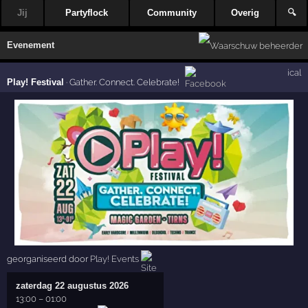
Jij
Partyflock
Community
Overig
🔍
Evenement
ical
Play! Festival
·
Gather. Connect. Celebrate!
georganiseerd door
Play! Events
zaterdag 22 augustus 2026
13:00
–
01:00