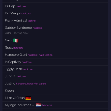
Dr. Lep
hardcore
Dr. Z-Vago
hardcore
Frank Admiraal
techno
Gabber Syndrome
hardcore
Arbi
,
Hermaniak
🇮🇹
Gazz
Graat
hardcore
Hardcore Giant
hardcore, hard techno
In Captivity
hardcore
Jiggly Desh
hardcore
Juno B
hardcore
Justino
hardcore, hardstyle, trance
Kroon
🇩🇪
Mike Oh' Man
🇳🇱
Myrage Industries
→
hardcore