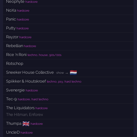
Neophyte
hardcore
NoXa
hardcore
Panic
hardcore
Putty
hardcore
Rayzor
hardcore
Rebellian
hardcore
Rice 'n Roni
techno, house, 90s/00s
Rotschop
🇳🇱
Sneeker House Collective
→
· show
Spiikker & Houtskroef
techno, psy, hard techno
Svenergie
hardcore
Tec-9
hardcore, hard techno
The Liquidators
hardcore
The Hitman
,
Enforex
🇬🇧
Thumpa
hardcore
UncleD
hardcore