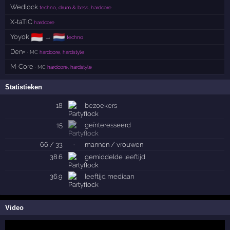
Wedlock
techno, drum & bass, hardcore
X-taTiC
hardcore
🇮🇩
🇳🇱
Yoyok
→
techno
Den=
· MC
hardcore, hardstyle
M-Core
· MC
hardcore, hardstyle
Statistieken
18
bezoekers
15
geïnteresseerd
66 / 33
·
mannen / vrouwen
38.6
gemiddelde
leeftijd
36.9
leeftijd
mediaan
Video