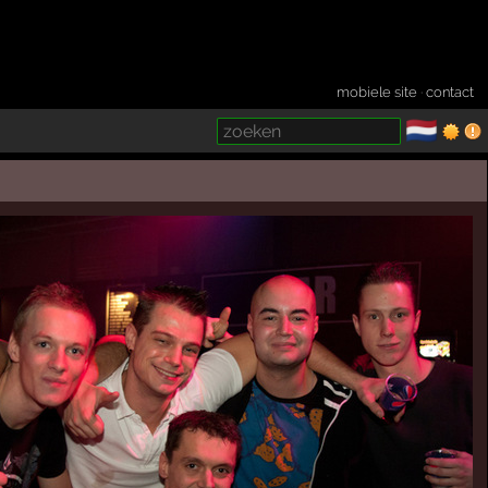
mobiele site
·
contact
🇳🇱
­