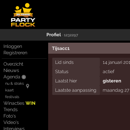
Profiel
· 1232297
Inloggen
Tijsacc1
Registreren
Lid sinds
14 januari 20
Overzicht
Nieuws
Status
actief
Agenda
Laatst hier
gisteren
nu & straks
Laatste aanpassing
maandag 27 
kaart
festivals
Winacties
WIN
Trends
Foto's
Video's
Interviews