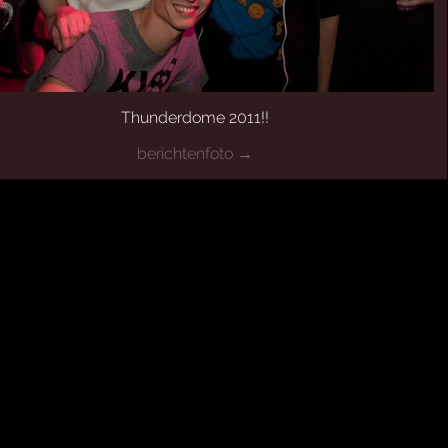
Thunderdome 2011!!
berichtenfoto →