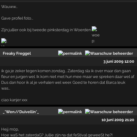
Wauww...
Gave profiel foto...
Zijn jullier ook bij tweede pinksterdag in Woerden
Freaky Freggel
3 juni 2009 12:00
ik ga je zeker tegen komen zondag... Zaterdag sla ik over maar dan gaan
fleur en jurgen wel. Ik kom niet met hun mee maar we spreken daar wel af.
Dus dan hoor ik al je verhalen wel weer. Goed te horen dat Barca leuk
was...
ciao kanjer xxx
_*Wen//Duivellin*_
10 juni 2009 21:20
Hejj m0p,
Hoe waS het zaterdaG? Jullie zijn na dat feStival geweeSt he?!