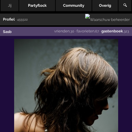
Jij
Partyflock
Community
Overig
🔍
Profiel
· 455522
vrienden
·
favorieten
·
gastenboek
Sasb
,30
,67
,323