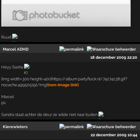
Ruud
Marcel ADHD
18 december 2009 22:20
Heyy Sasha
[img width=300 height=400]https://album.partyflock.nl/74274238.gif?
nocache;49950519[/img]
{non-image link}
Marcel
ps
Sandra staat achter de deur ze wilde niet naar buiten
Kierewieters
22 december 2009 10:44