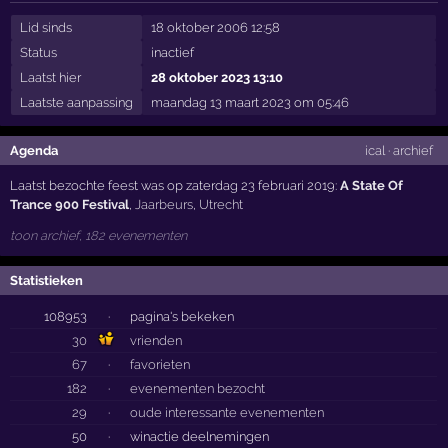
Lid sinds
18 oktober 2006 12:58
Status
inactief
Laatst hier
28 oktober 2023 13:10
Laatste aanpassing
maandag 13 maart 2023 om 05:46
Agenda
ical
·
archief
Laatst bezochte feest was op zaterdag 23 februari 2019:
A State Of
Trance 900 Festival
,
Jaarbeurs
,
Utrecht
toon archief, 182 evenementen
Statistieken
108953
·
pagina's bekeken
30
vrienden
67
·
favorieten
182
·
evenementen bezocht
29
·
oude interessante evenementen
50
·
winactie deelnemingen