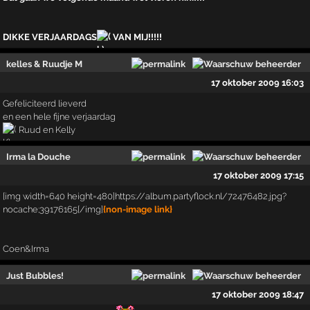
DIKKE VERJAARDAGS
VAN MIJ!!!!!
kelles & Ruudje M
17 oktober 2009 16:03
Gefeliciteerd lieverd
en een hele fijne verjaardag
Ruud en Kelly
Irma la Douche
17 oktober 2009 17:15
[img width=640 height=480]https://album.partyflock.nl/72476482.jpg?
nocache;39176165[/img]
{non-image link}
Coen&Irma
Just Bubbles!
17 oktober 2009 18:47