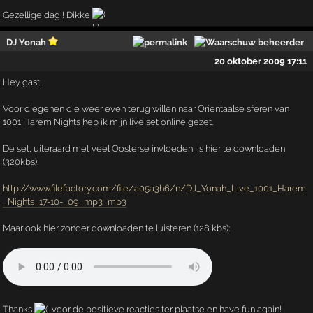
Gezellige dag!! Dikke
DJ Yonah
20 oktober 2009 17:11
Hey gast,
Voor diegenen die weer even terug willen naar Orientaalse sferen van
1001 Harem Nights heb ik mijn live set online gezet.
De set, uiteraard met veel Oosterse invloeden, is hier te downloaden
(320kbs):
http://www.filefactory.com/file/a05a3h6/n/DJ_Yonah_Live_1001_Harem
_Nights_17-10-_09_mp3_mp3
Maar ook hier zonder downloaden te luisteren (128 kbs):
Thanks
voor de positieve reacties ter plaatse en have fun again!