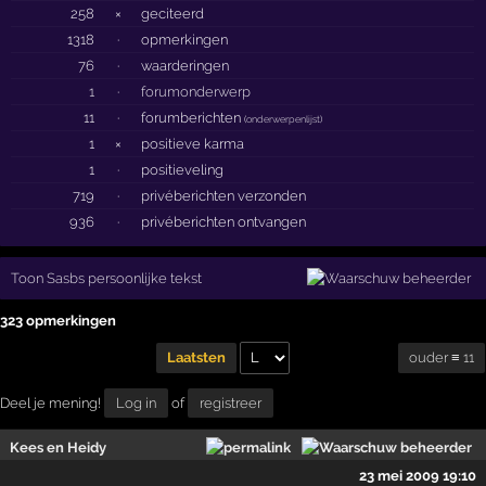
258
×
geciteerd
1318
·
opmerkingen
76
·
waarderingen
1
·
forumonderwerp
11
·
forumberichten
(
onderwerpenlijst
)
1
×
positieve karma
1
·
positieveling
719
·
privéberichten verzonden
936
·
privéberichten ontvangen
Toon Sasbs persoonlijke tekst
323 opmerkingen
ouder ≡ 11
Laatsten
Deel je mening!
Log in
of
registreer
Kees en Heidy
23 mei 2009 19:10