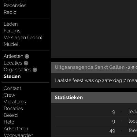
Recensies
Radio
Leden
Forums
Verslagen (leden)
Muziek
Artiesten
Locaties
Uitgaansagenda Sankt Gallen
· zie
Organisaties
Steden
Laatste feest was op zaterdag 7 maa
Contact
Crew
Statistieken
Vacatures
Donaties
9
·
led
Beleid
9
·
loc
Help
Adverteren
49
·
fee
Voorwaarden