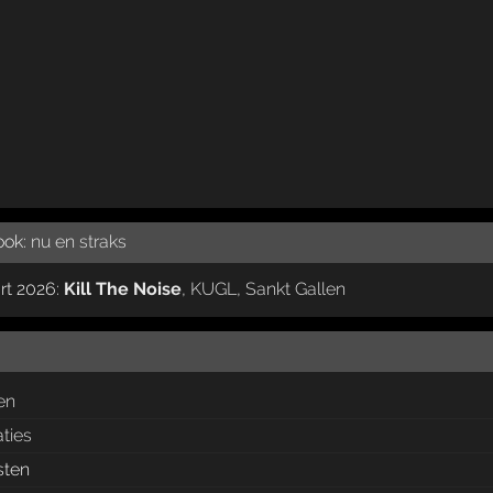
 ook:
nu en straks
rt 2026:
Kill The Noise
,
KUGL
,
Sankt Gallen
en
aties
sten