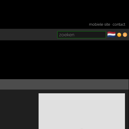
mobiele site
·
contact
🇳🇱
­