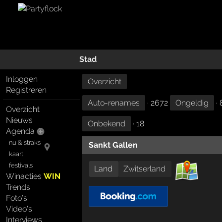
Stad
Inloggen
Overzicht
Registreren
Auto-renames
· 2672
Ongeldig
· 
Overzicht
Nieuws
Onbekend
· 18
Agenda
nu & straks
Sankt Gallen
kaart
festivals
Land
Zwitserland
Winacties
WIN
Trends
Foto's
Video's
Interviews