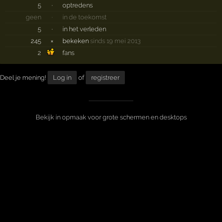
5
·
optredens
geen
·
in de toekomst
5
·
in het verleden
245
×
bekeken
sinds 19 mei 2013
2
fans
Deel je mening!
Log in
of
registreer
Bekijk in opmaak voor grote schermen en desktops