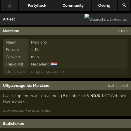
Jij
Partyflock
Community
Overig
🔍
Artiest
Marciano
2 fans
Naam
Marciano
Functie
DJ
5×
Geslacht
man
🇳🇱
Herkomst
Nederland
Identificatie
omgeving Utrecht?
Uitgaansagenda Marciano
ical
·
archief
Laatste optreden was op zaterdag 8 oktober 2016:
NDJK
,
MFC Gebrook
,
Hoensbroek
toon archief, 5 evenementen
Statistieken