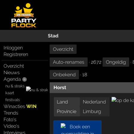
Stad
Inloggen
Overzicht
Registreren
Auto-renames
· 2672
Ongeldig
· 
Overzicht
Nieuws
Onbekend
· 18
Agenda
nu & straks
Horst
kaart
festivals
Land
Nederland
Winacties
WIN
Provincie
Limburg
Trends
Foto's
Video's
Interviews