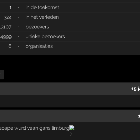
1
·
in de toekomst
324
·
in het verleden
13107
·
bezoekers
4999
·
unieke bezoekers
6
·
organisaties
r
15 
ezoape wurd vaan gans limburg