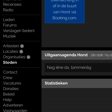
Recensies
Radio
Leden
Forums
Verslagen (leden)
Muziek
Artiesten
Locaties
Uitgaansagenda Horst
· zie ook:
nu e
Organisaties
Steden
Nag iëne da, tammenâg
Contact
Crew
Vacatures
Statistieken
Donaties
Beleid
Help
Adverteren
Voorwaarden