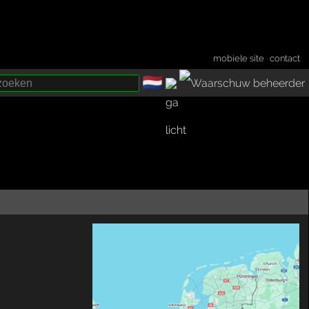
mobiele site
·
contact
🇳🇱
­