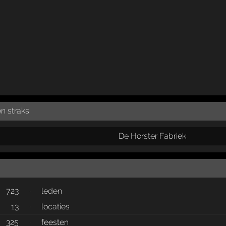
n straks
De Horster Fabriek
723
·
leden
13
·
locaties
325
·
feesten