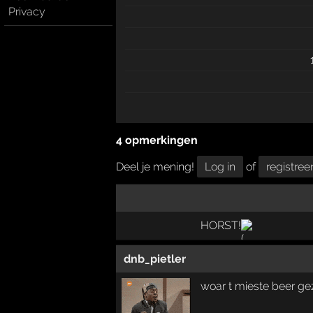
Privacy
4 opmerkingen
Deel je mening!
Log in
of
registree
HORST!
dnb_pietler
woar t mieste beer g