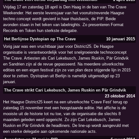
Vrijdag 17 en zaterdag 18 april is Den Haag in de ban van The Crave
Weekender. Het eerste levensjaar van het vooruitstrevende Haagse
techno concept wordt gevierd in haar thuisbasis, de PIP. Beide
avonden staan in het teken van labelnights. Zo presenteren Format
Records en Token hun sterkste delegatie.
Het Berlijnse Dystopian op The Crave
10 januari 2015
Vorig jaar was een vruchtbaar jaar voor District25. De Haagse
organisatie is verantwoordelijk voor het snelgroeiende technoconcept
The Crave. Artiesten als Cari Lekebusch, James Ruskin, Pär Grindvik
en Sandrien zijn al de revue gepasseerd. Na meerdere uitverkochte
edities en een eigen festival zijn ze van plan deze stijgende lijn in 2015
door te zetten. Dystopian uit Berlijn is namelijk uitgenodigd op 23
januari.
The Crave strikt Cari Lekebusch, James Ruskin en Pär Grindvik
23 oktober 2014
Het Haagse District25 keert na een uitverkochte 'Crave Fest' terug op
zaterdag 15 november met een hoogstaande editie. Het affiche is de
mooiste uit de historie tot nu toe, van de organisatie die slechts 8
maanden geleden werd opgericht. Zo zijn Cari Lekebusch, James
Ruskin en Pär Grindvik de headliners. De line-up wordt aangevuld met
een sterke delegatie aan opkomende nationale acts.