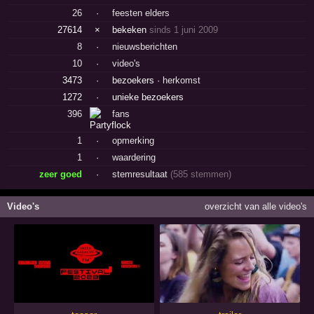
26
·
feesten elders
27614
×
bekeken
sinds 1 juni 2009
8
·
nieuwsberichten
10
·
video's
3473
·
bezoekers ·
herkomst
1272
·
unieke bezoekers
396
fans
1
·
opmerking
1
·
waardering
zeer goed
·
stemresultaat
(585 stemmen)
Video's
overzicht van alle video's