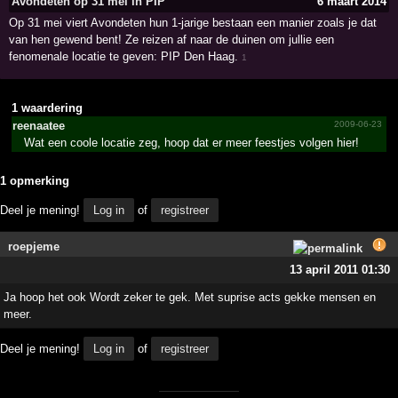
Avondeten op 31 mei in PIP
6 maart 2014
Op 31 mei viert Avondeten hun 1-jarige bestaan een manier zoals je dat
van hen gewend bent! Ze reizen af naar de duinen om jullie een
fenomenale locatie te geven: PIP Den Haag.
1
1 waardering
reenaatee
2009-06-23
Wat een coole locatie zeg, hoop dat er meer feestjes volgen hier!
1 opmerking
Deel je mening!
Log in
of
registreer
roepjeme
13 april 2011 01:30
Ja hoop het ook Wordt zeker te gek. Met suprise acts gekke mensen en
meer.
Deel je mening!
Log in
of
registreer