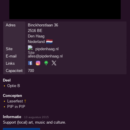
Adres
Binckhorstlaan 36
2516 BE
Den Haag
🇳🇱
Nederland
Site
pipdenhaag.nl
E-mail
alles@pipdenhaag.nl
Links
Capaciteit
700
Deel
Optie B
Concepten
Laserfest
†
PIP in PIP
Informatie
·
13 augustus 2015
Support (local) art, music and culture.