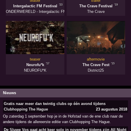
teaser
trailer
'23
'19
Intergalactic FM Festival
The Crave Festival
ONDERWERELD - Intergalactic FM
The Crave
teaser
aftermovie
'17
'15
Neurofu*k
The Crave Fest
NEUROFU*K
District25
Nieuws
Gratis naar meer dan twintig clubs op één avond tijdens
Clubhopping The Hague
23 augustus 2018
Op zaterdag 1 september hop je in de Hofstad van de ene club naar de
andere tijdens de allereerste editie van Clubhopping The Hague.
De Sluwe Vos gaat acht keer solo in november tijdens zijn All Night