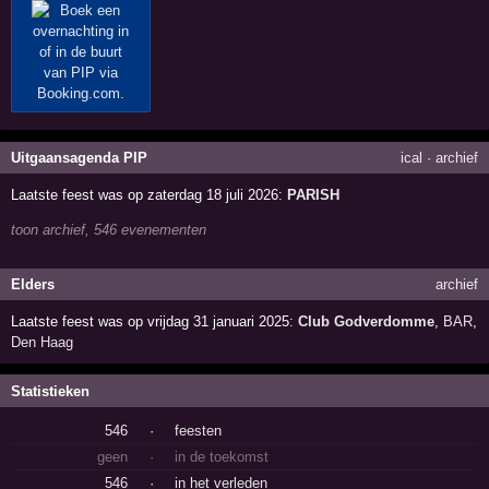
Uitgaansagenda PIP
ical
·
archief
Laatste feest was op zaterdag 18 juli 2026:
PARISH
toon archief, 546 evenementen
Elders
archief
Laatste feest was op vrijdag 31 januari 2025:
Club Godverdomme
,
BAR
,
Den Haag
Statistieken
546
·
feesten
geen
·
in de toekomst
546
·
in het verleden