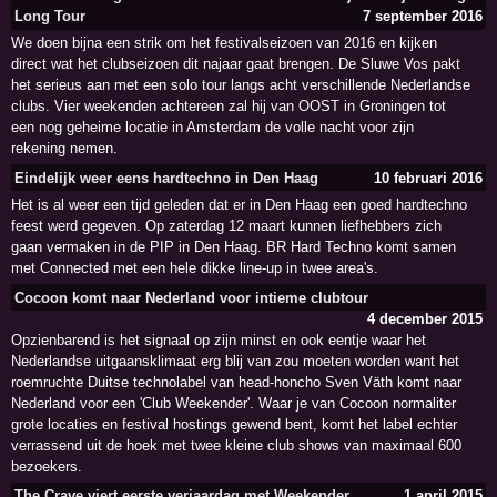
Long Tour
7 september 2016
We doen bijna een strik om het festivalseizoen van 2016 en kijken
direct wat het clubseizoen dit najaar gaat brengen. De Sluwe Vos pakt
het serieus aan met een solo tour langs acht verschillende Nederlandse
clubs. Vier weekenden achtereen zal hij van OOST in Groningen tot
een nog geheime locatie in Amsterdam de volle nacht voor zijn
rekening nemen.
Eindelijk weer eens hardtechno in Den Haag
10 februari 2016
Het is al weer een tijd geleden dat er in Den Haag een goed hardtechno
feest werd gegeven. Op zaterdag 12 maart kunnen liefhebbers zich
gaan vermaken in de PIP in Den Haag. BR Hard Techno komt samen
met Connected met een hele dikke line-up in twee area's.
Cocoon komt naar Nederland voor intieme clubtour
4 december 2015
Opzienbarend is het signaal op zijn minst en ook eentje waar het
Nederlandse uitgaansklimaat erg blij van zou moeten worden want het
roemruchte Duitse technolabel van head-honcho Sven Väth komt naar
Nederland voor een 'Club Weekender'. Waar je van Cocoon normaliter
grote locaties en festival hostings gewend bent, komt het label echter
verrassend uit de hoek met twee kleine club shows van maximaal 600
bezoekers.
The Crave viert eerste verjaardag met Weekender
1 april 2015