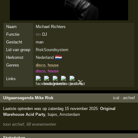
Naam
Michael Richters
Functie
DJ
69×
Geslacht
man
Lid van groep
RiskSoundsystem
🇳🇱
Herkomst
Nederland
Genres
disco
,
house
disco, house
Links
Uitgaansagenda Mike Risk
ical
·
archief
Laatste optreden was op zaterdag 15 november 2025:
Original
Warehouse Acid Party
,
bajes
,
Amsterdam
toon archief, 68 evenementen
Statistieken