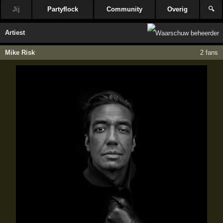
Jij
Partyflock
Community
Overig
🔍
Artiest
Mike Risk
2 fans