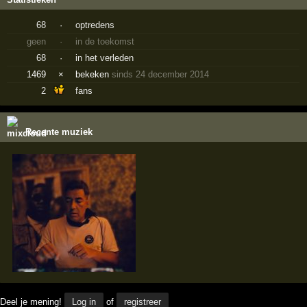
68
·
optredens
geen
·
in de toekomst
68
·
in het verleden
1469
×
bekeken
sinds 24 december 2014
2
fans
Recente muziek
Deel je mening!
Log in
of
registreer