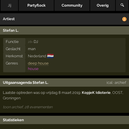
Jij
Partyflock
Community
Overig
🔍
Artiest
Stefan L.
Functie
DJ
28×
Geslacht
man
🇳🇱
Herkomst
Nederland
Genres
deep house
house
Uitgaansagenda Stefan L.
ical
·
archief
Laatste optreden was op vrijdag 8 maart 2019:
KopjeK Idioterie
,
OOST
,
Groningen
toon archief, 28 evenementen
Statistieken