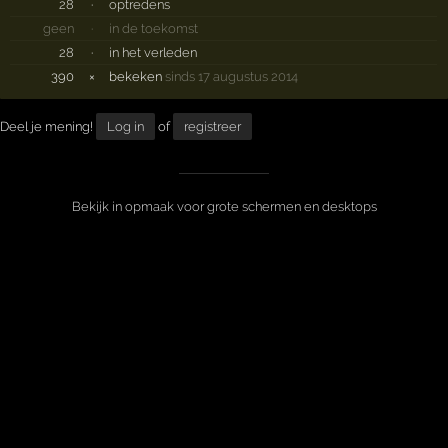
28
·
optredens
geen
·
in de toekomst
28
·
in het verleden
390
×
bekeken
sinds 17 augustus 2014
Deel je mening!
Log in
of
registreer
Bekijk in opmaak voor grote schermen en desktops