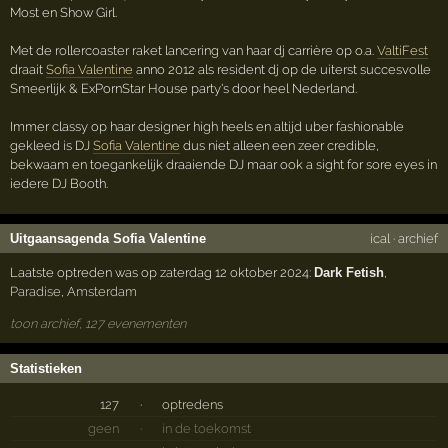
Most en Show Girl.
Met de rollercoaster raket lancering van haar dj carrière op o.a.
ValtiFest
draait
Sofia Valentine
anno 2012 als resident dj op de uiterst succesvolle
Smeerlijk & ExPornStar House party's door heel Nederland.
Immer classy op haar designer high heels en altijd uber fashionable
gekleed is DJ
Sofia Valentine
dus niet alleen een zeer credible,
bekwaam en toegankelijk draaiende DJ maar ook a sight for sore eyes in
iedere DJ Booth.
Uitgaansagenda Sofia Valentine
ical
·
archief
Laatste optreden was op zaterdag 12 oktober 2024:
Dark Fetish
,
Paradise
,
Amsterdam
toon archief, 127 evenementen
Statistieken
127
·
optredens
geen
·
in de toekomst