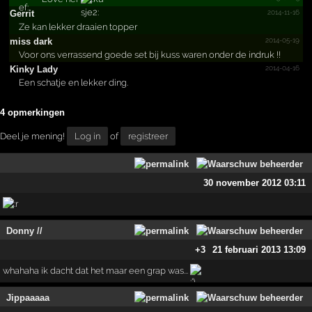
2014-11-16
Gerrit
Ze kan lekker draaien topper
2014-05-19
miss dark
Voor ons verrassend goede set bij kuss waren onder de indruk !!
2014-04-16
Kinky Lady
Een schatje en lekker ding.
4 opmerkingen
Deel je mening!
Log in
of
registreer
30 november 2012 03:11
Donny //
+3
21 februari 2013 13:09
whahaha ik dacht dat het maar een grap was...
Jippaaaaa