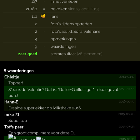
127
·
in het verleden
20180
×
bekeken
sinds 3 april 2013
116
fans
2
·
foto's tijdens optreden
2
·
foto's als lid: Sofia Valentine
4
·
opmerkingen
9
·
waarderingen
zeer goed
·
stemresultaat
(28 stemmen)
9 waarderingen
2019-03-11
Chieltje
Topper!
2018-07-10
S'eaux de Valentin? Geil is.. "Geiler=Geillustiger" in haar geval,
punt!
2016-07-31
Hann-E
Draaide superlekker op Milkshake 2016.
2015-08-28
mike 71
Super top
2015-07-23
Toffe peer
Een groot compliment voor deze DJ.
2015-02-13
Love her