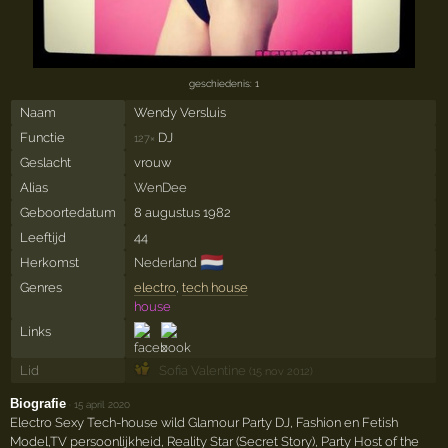
geschiedenis: 1
Naam
Wendy Versluis
Functie
DJ
127×
Geslacht
vrouw
Alias
WenDee
Geboortedatum
8 augustus 1982
Leeftijd
44
🇳🇱
Herkomst
Nederland
Genres
electro
,
tech house
house
Links
Lid
Sofia Valentine
(15 nov 2012)
Biografie
·
15 april 2020
Electro Sexy Tech-house wild Glamour Party DJ, Fashion en Fetish
Model,TV persoonlijkheid, Reality Star (Secret Story), Party Host of the