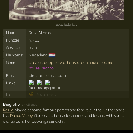
geschiedenis: 2
Naam
Reza Alibaks
Functie
DJ
94×
Geslacht
man
🇳🇱
Herkomst
Nederland
Genres
classics
,
deep house
,
house
,
tech house
,
techno
house, techno
E-mail
djrez-a@hotmail.com
Links
Lid
Reza
(1 mrt 2022)
Biografie
·
27 juli 2020
Rez-A
played at some famous parties and festivals in the Netherlands
like
Dance Valley
. Genres are house techhouse and techno with some
old flavours. For bookings send dm.