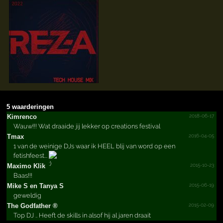
5 waarderingen
2018-06-17
Kimrenco
Wauw!!! Wat draaide jij lekker op creations festival
2016-04-05
Tmax
1 van de weinige DJs waar ik HEEL blij van word op een
fetishfeest...
2015-10-23
Maximo Klik
Baas!!!
2015-06-19
Mike S en Tanya S
geweldig
2015-02-09
The Godfather ®
Top DJ .. Heeft de skills in alsof hij al jaren draait