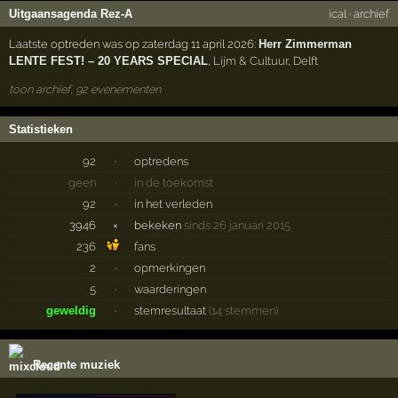
Uitgaansagenda Rez-A
ical
·
archief
Laatste optreden was op zaterdag 11 april 2026:
Herr Zimmerman
LENTE FEST! – 20 YEARS SPECIAL
,
Lijm & Cultuur
,
Delft
toon archief, 92 evenementen
Statistieken
92
·
optredens
geen
·
in de toekomst
92
·
in het verleden
3946
×
bekeken
sinds 26 januari 2015
236
fans
2
·
opmerkingen
5
·
waarderingen
geweldig
·
stemresultaat
(14 stemmen)
Recente muziek