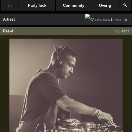
Jij
Partyflock
Community
Overig
🔍
Artiest
Rez-A
236 fans