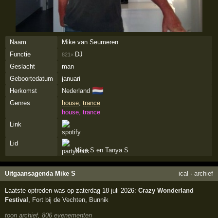
Naam
Mike van Seumeren
Functie
DJ
821×
Geslacht
man
Geboortedatum
januari
🇳🇱
Herkomst
Nederland
Genres
house
,
trance
house, trance
Link
Lid
Mike S en Tanya S
Uitgaansagenda Mike S
ical
·
archief
Laatste optreden was op zaterdag 18 juli 2026:
Crazy Wonderland
Festival
,
Fort bij de Vechten
,
Bunnik
toon archief, 806 evenementen