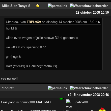
Mike S en Tanya S
22 oktober 2008 10:50
Uitspraak
van
TRPLxXx
op dinsdag 14 oktober 2008 om 18:01:
▶
hoi M & T
wilde even vragen of jullie nieuwe DJ al geboren is,
we w8888 vol spanning !!??
gr. (hug) &
Aart (trplxXx) & Pauline(motormuis)
yes nu wel!!
*Indira*
+2
5 november 2008 20:46
Crazyland is coming!!!!! MAD MAX!!!!!
Joehoe!!!!