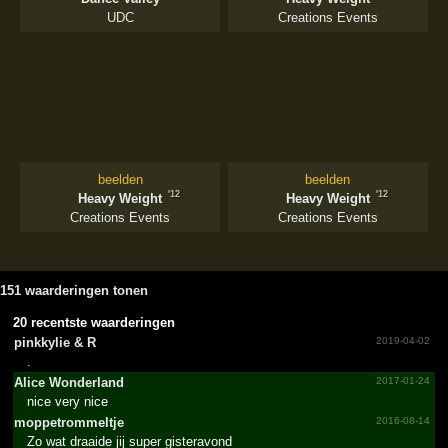
UDC
Creations Events
beelden
beelden
'12
'12
Heavy Weight
Heavy Weight
Creations Events
Creations Events
151 waarderingen tonen
20 recentste waarderingen
pinkkylie &­ R
2019-04-02
.
Alice Wonderland
2017-01-24
nice very nice
moppet­rommel­tje
2016-08-14
Zo wat draaide jij super gisteravond