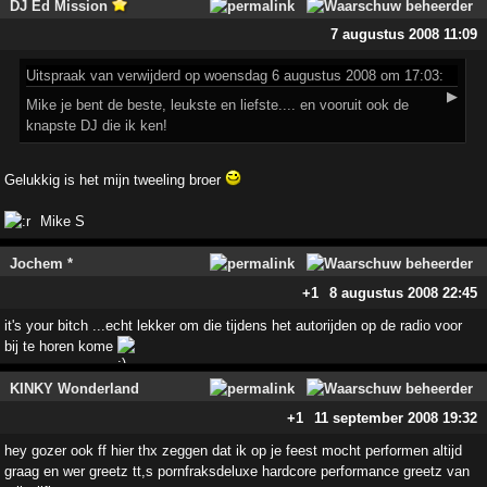
DJ Ed Mission
7 augustus 2008 11:09
Uitspraak
van verwijderd op woensdag 6 augustus 2008 om 17:03:
▶
Mike je bent de beste, leukste en liefste.... en vooruit ook de
knapste DJ die ik ken!
Gelukkig is het mijn tweeling broer
Mike S
Jochem *
+1
8 augustus 2008 22:45
it's your bitch ...echt lekker om die tijdens het autorijden op de radio voor
bij te horen kome
KINKY Wonderland
+1
11 september 2008 19:32
hey gozer ook ff hier thx zeggen dat ik op je feest mocht performen altijd
graag en wer greetz tt,s pornfraksdeluxe hardcore performance greetz van