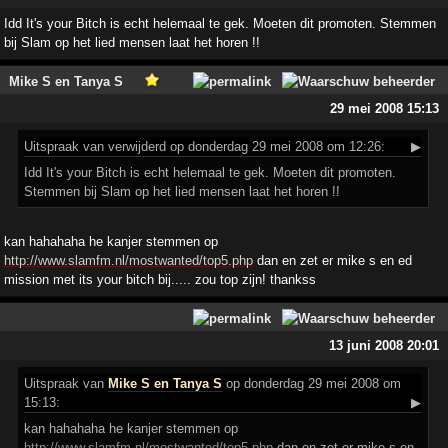
Idd It's your Bitch is echt helemaal te gek. Moeten dit promoten. Stemmen
bij Slam op het lied mensen laat het horen !!
Mike S en Tanya S
29 mei 2008 15:13
Uitspraak
van verwijderd op donderdag 29 mei 2008 om 12:26:
▶
Idd It's your Bitch is echt helemaal te gek. Moeten dit promoten.
Stemmen bij Slam op het lied mensen laat het horen !!
kan hahahaha he kanjer stemmen op
http://www.slamfm.nl/mostwanted/top5.php
dan en zet er mike s en ed
mission met its your bitch bij..... zou top zijn! thankss
13 juni 2008 20:01
Uitspraak
van
Mike S en Tanya S
op donderdag 29 mei 2008 om
15:13:
▶
kan hahahaha he kanjer stemmen op
http://www.slamfm.nl/mostwanted/top5.php
dan en zet er mike s en