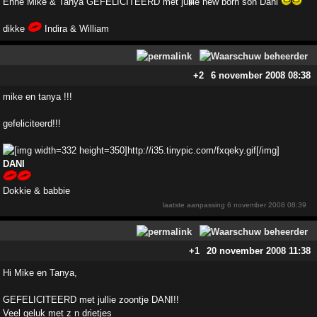
Enne Mike & Tanya GEFELICITEERD met jullie new born son Dani
dikke
Indira & William
+2
6 november 2008 08:38
mike en tanya !!!
gefeliciteerd!!!
DANI
Dokkie & babbie
laatste aanpassing
6 november 2008 08:39
+1
20 november 2008 11:38
Hi Mike en Tanya,
GEFELICITEERD met jullie zoontje DANI!!
Veel geluk met z n drietjes