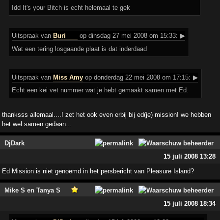
Idd It's your Bitch is echt helemaal te gek
Uitspraak
van
Buri
op dinsdag 27 mei 2008 om 15:33:
▶
Wat een tering losgaande plaat is dat inderdaad
Uitspraak
van
Miss Amy
op donderdag 22 mei 2008 om 17:15:
▶
Echt een kei vet nummer wat je hebt gemaakt samen met Ed.
thanksss allemaal....! zet het ook even erbij bij ed(je) mission! we hebben
het wel samen gedaan...
DjDark
15 juli 2008 13:28
Ed Mission is niet genoemd in het persbericht van Pleasure Island?
Mike S en Tanya S
15 juli 2008 18:34