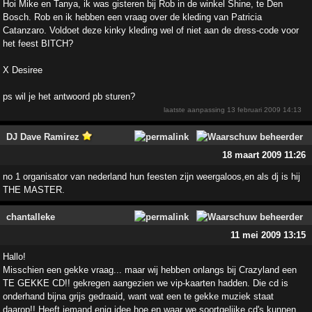
Hoi Mike en Tanya, ik was gisteren bij Rob in de winkel Shine, te Den
Bosch. Rob en ik hebben een vraag over de kleding van Patricia
Catanzaro. Voldoet deze kinky kleding wel of niet aan de dress-code voor
het feest BITCH?
X Desiree
ps wil je het antwoord pb sturen?
laatste aanpassing
13 februari 2009 14:13
DJ Dave Ramirez
18 maart 2009 11:26
no 1 organisator van nederland hun feesten zijn weergaloos,en als dj is hij
THE MASTER.
chantalleke
11 mei 2009 13:15
Hallo!
Misschien een gekke vraag... maar wij hebben onlangs bij Crazyland een
TE GEKKE CD!! gekregen aangezien we vip-kaarten hadden. Die cd is
onderhand bijna grijs gedraaid, want wat een te gekke muziek staat
daarop!! Heeft iemand enig idee hoe en waar we soortgelijke cd's kunnen