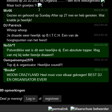
Beloofd op 20.10.2012 bij Organza........ - ben echt teleurgesteld
Maar toch groetjes !!
Mir66
2012-05-29
Gezien en gehoord op Sunday After op 27 mei en heb genoten. Wat
knalde je heerlijk!
DJ Pat-trick
2012-05-20
Whoop whoop
Je draaide weer heerlijk op B.I.T.C.H. Een van de
2012-02-10
hoogtepunten van het feest!
NoSh*T
2012-01-06
Potverdikke wat is dit een heerlijke dj. Een absolute topper. Mag
van mij bij ieder feestje draaien!!
Oempal­oempa1­979
2011-12-13
Top dj & organisator. Heerlijke sound!!!
*Bouke*
2011-11-06
WOOW CRAZYLAND! Heel mooi voor elkaar gekregen! BEST DJ
EN ORGANISATOR EVER!
89 opmerkingen
Deel je mening!
Log in
of
registreer