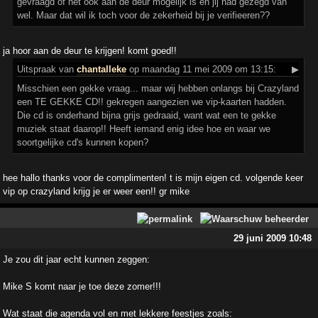
gevraagd of het ook aan de deur mogelijk is en jij had gezegd van
wel. Maar dat wil ik toch voor de zekerheid bij je verifieeren??
ja hoor aan de deur te krijgen! komt goed!!
Uitspraak
van
chantalleke
op maandag 11 mei 2009 om 13:15:
▶
Misschien een gekke vraag... maar wij hebben onlangs bij Crazyland
een TE GEKKE CD!! gekregen aangezien we vip-kaarten hadden.
Die cd is onderhand bijna grijs gedraaid, want wat een te gekke
muziek staat daarop!! Heeft iemand enig idee hoe en waar we
soortgelijke cd's kunnen kopen?
hee hallo thanks voor de complimenten! t is mijn eigen cd. volgende keer
vip op crazyland krijg je er weer een!! gr mike
29 juni 2009 10:48
Je zou dit jaar echt kunnen zeggen:
Mike S komt naar je toe deze zomer!!!
Wat staat die agenda vol en met lekkere feestjes zoals: