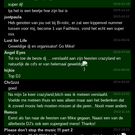
super dj!
2016-01-18
tja het is een beetje hoe zijn bui is
2015-12-23
justpaula
2015-10-12
Heb genoten van jou set bij Bi-rotic, er zat een kippenvel nummer
tussen voor mij, become 1 van Faithless, vond het echt een super
mix
Lust for Life
2014-09-24
Geweldige dj en organisator! Go Mike!
Angel Eyes
2014-07-04
Tot nu toe de beste dj ....verslaafd aan zijn feesten crazyland en
natuurlijk de cd's er van helemaal geweldig
hijkie
2014-06-02
Top DJ
Chr1zzz
2014-04-20
goed
Na mijn 1e keer crazyland,bitch was ik meteen verslaafd.
2013-12-01
Voelde me meteen thuis en was alleen maar aan het bedenken dat
ik zoveel moois heb moeten missen al die jaren...Nooit meer anders
Remco
2012-11-16
Eerst als fan naar de feesten van Mike gegaan, Naast een van de
allerbeste DJ's ook een supergoed mens! Thanks!
Please don't stop the music !!!­ part 2
2012-10-22