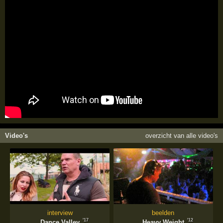
Video's
overzicht van alle video's
interview
beelden
'17
'12
Dance Valley
Heavy Weight