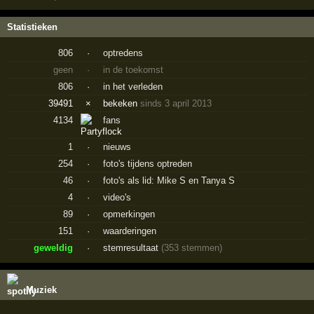
Statistieken
806
·
optredens
geen
·
in de toekomst
806
·
in het verleden
39491
×
bekeken
sinds 3 april 2013
4134
fans
1
·
nieuws
254
·
foto's tijdens optreden
46
·
foto's als lid: Mike S en Tanya S
4
·
video's
89
·
opmerkingen
151
·
waarderingen
geweldig
·
stemresultaat
(353 stemmen)
Muziek