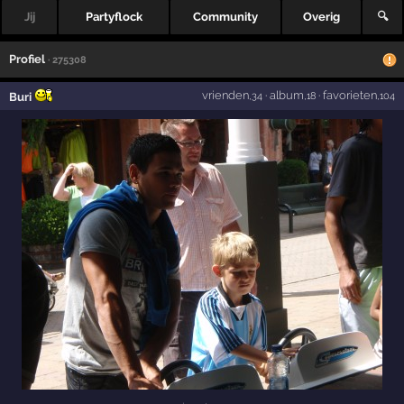
Jij
Partyflock
Community
Overig
🔍
Profiel
· 275308
vrienden
·
album
·
favorieten
Buri
,34
,18
,104