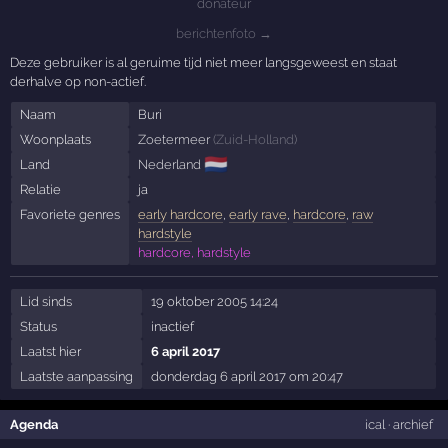
donateur
berichtenfoto →
Deze gebruiker is al geruime tijd niet meer langsgeweest en staat
derhalve op non-actief.
Naam
Buri
Woonplaats
Zoetermeer
(
Zuid-Holland
)
🇳🇱
Land
Nederland
Relatie
ja
Favoriete genres
early hardcore
,
early rave
,
hardcore
,
raw
hardstyle
hardcore, hardstyle
Lid sinds
19 oktober 2005 14:24
Status
inactief
Laatst hier
6 april 2017
Laatste aanpassing
donderdag 6 april 2017 om 20:47
Agenda
ical
·
archief