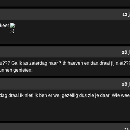
12 
 keer
28 
nu??? Ga ik as zaterdag naar 7 th haeven en dan draai jij niet?
unnen genieten.
28 
dag draai ik niet! Ik ben er wel gezellig dus zie je daar! Wie we
+1