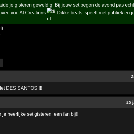
aide je gisteren geweldig! Bij jouw set begon de avond pas echt
ved you At Creations
Dikke beats, speelt met publiek en je
ig
r
2
Met DES SANTOS!!!!
12 
e heerlijke set gisteren, een fan bij!!!