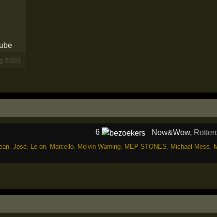
g 2022)
6
Now&Wow
,
Rotte
ean
,
José
,
Le-on
,
Marcello
,
Melvin Warning
,
MEP STONES
,
Michael Mess
,
M