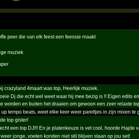
ffe peer die van elk feest een feessie maakt
ige muziek
uper
ij crazyland 4maart was top, Heerlijk muziek.
oeie Dj die echt wel weet waar hij mee bezig is !! Eigen edits 
te worden en buiten het draaien om gewoon een zeer relaxte to
 up tempo beats, weet elke keer weer pareltjes in zijn mixen te
de top gister!
 echt een top DJ!!! En je platenkeuze is vet cool, hoorde Hajd
 weer jonge, voeten konden niet stil blijven staan op jou set!