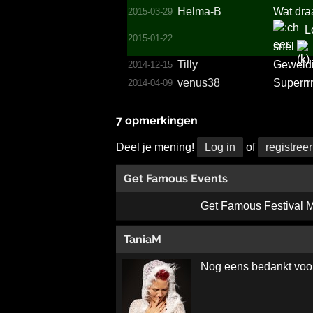
Helma-B
Wat dra
2015-03-29
Lo
2015-01-22
snel
Tilly
Geweld
2014-12-15
venus38
Superrr
2014-04-09
7 opmerkingen
Deel je mening!
Log in
of
registreer
Get Famous Events
Get Famous Festival 
TaniaM
Nog eens bedankt voor j