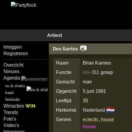
Artiest
📷
Inloggen
Des Santos
Registreren
Naam
Brian Kamies
Overzicht
Nieuws
Functie
DJ, groep
400×
Agenda
Geslacht
man
nu & straks
Opgericht
5 juni 1991
kaart
festivals
Leeftijd
35
WIN
Winacties
🇳🇱
Herkomst
Nederland
Trends
Foto's
Genres
eclectic
,
house
Video's
house
Interviews