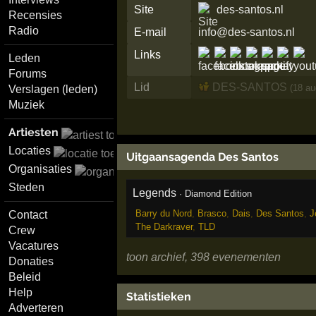
Site
des-santos.nl
Recensies
Radio
E-mail
info@des-santos.nl
Links
Leden
Forums
Lid
DES-SANTOS
(18 au
Verslagen (leden)
Muziek
Artiesten
Locaties
Uitgaansagenda Des Santos
Organisaties
Steden
Legends
·
Diamond Edition
Barry du Nord
,
Brasco
,
Dais
,
Des Santos
,
J
Contact
The Darkraver
,
TLD
Crew
Vacatures
toon archief, 398 evenementen
Donaties
Beleid
Help
Statistieken
Adverteren