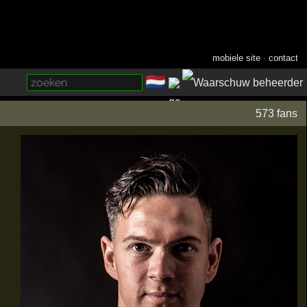
mobiele site
·
contact
🇳🇱
­
573 fans