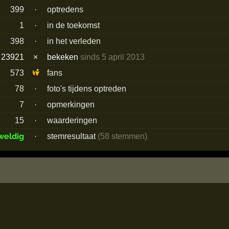
399
·
optredens
1
·
in de toekomst
398
·
in het verleden
23921
×
bekeken
sinds 5 april 2013
573
fans
78
·
foto's tijdens optreden
7
·
opmerkingen
15
·
waarderingen
weldig
·
stemresultaat
(58 stemmen)