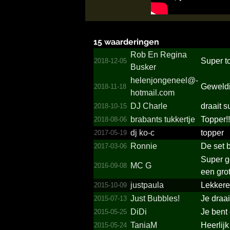
15 waarderingen
Rob En Regina
Super to
2018-12-05
Busker
helenj­ongene­el@­
Geweld
2018-11-18
hotmail.­com
DJ Charle
draait s
2018-10-15
brabants tukkertje
Topper!!
2018-08-06
dj ko-c
topper
2017-05-19
Ronnie
De set b
2017-03-06
Super g
MC G
2016-09-08
een gro
justpaula
Lekkere
2015-10-09
Just Bubbles!­
Je draai
2015-07-13
DiDi
Je bent
2015-05-25
TaniaM
Heerlijk
2015-05-24