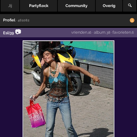
Jij
Partyflock
Community
Overig
🔍
Profiel
· 461082
📷
vrienden
·
album
·
favorieten
Esli39
,16
,38
,6