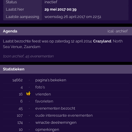
Status
inactief
Laatst hier
29 mei 2017 00:39
Laatste aanpassing
woensdag 26 april 2017 om 22:51
Agenda
ical
·
archief
Laatst bezochte feest was op zaterdag 12 april 2014:
Crazyland
,
North
Sea Venue
,
Zaandam
toon archief, 45 evenementen
Statistieken
14662
·
pagina's bekeken
4
·
foto's
16
vrienden
6
·
favorieten
45
·
evenementen bezocht
107
·
oude interessante evenementen
174
·
winactie deelnemingen
10
·
opmerkingen