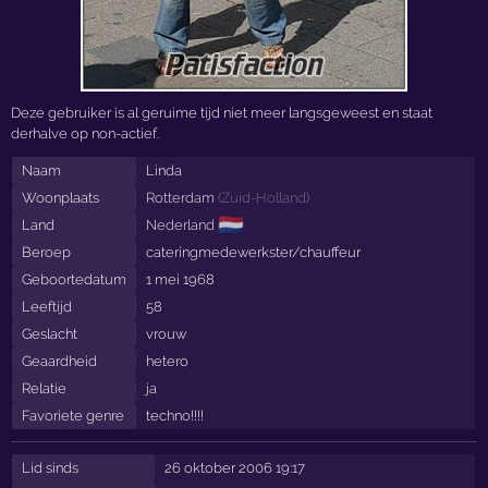
Deze gebruiker is al geruime tijd niet meer langsgeweest en staat
derhalve op non-actief.
Naam
Linda
Woonplaats
Rotterdam
(
Zuid-Holland
)
🇳🇱
Land
Nederland
Beroep
cateringmedewerkster/chauffeur
Geboortedatum
1 mei 1968
Leeftijd
58
Geslacht
vrouw
Geaardheid
hetero
Relatie
ja
Favoriete genre
techno!!!!
Lid sinds
26 oktober 2006 19:17