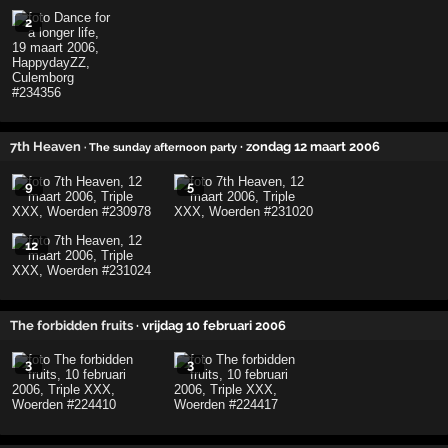
2
7th Heaven
· zondag 12 maart 2006
· The sunday afternoon party
9
5
12
The forbidden fruits
· vrijdag 10 februari 2006
3
3