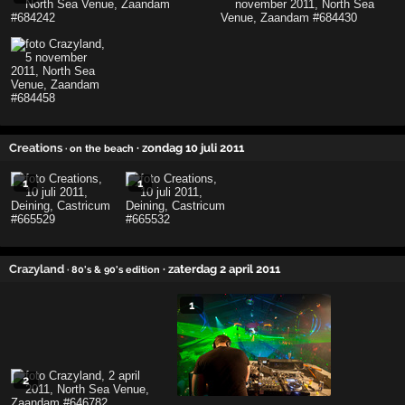
Creations
· zondag 10 juli 2011
· on the beach
1
1
Crazyland
· zaterdag 2 april 2011
· 80's & 90's edition
1
2