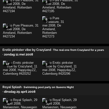
9
3
6
2
Erotic pinkster vibe by Crazyland
· The real one from Crazyland for 4 years
· zondag 11 mei 2008
17
3
Royal Splash
· Swimming pool party on Queens Night
· dinsdag 29 april 2008
9
5