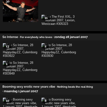
30
11
So Intense
· zondag 28 januari 2007
· For everybody who loves
13
2
1
Booming sexy erotic new years vibe
· Nothing beats the real thing
· maandag 1 januari 2007
10
8