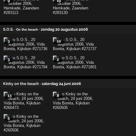
9
19
S.O.S.
· zondag 20 augustus 2006
· On the beach
3
10
3
2
Kinky on the beach
· zaterdag 24 juni 2006
13
8
5