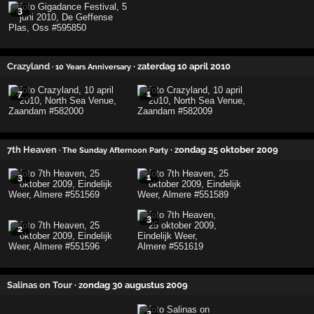
3
Crazyland
· zaterdag 10 april 2010
· 10 Years Anniversary
7
1
7th Heaven
· zondag 25 oktober 2009
· The Sunday Afternoon Party
3
1
3
2
Salinas on Tour
· zondag 30 augustus 2009
2