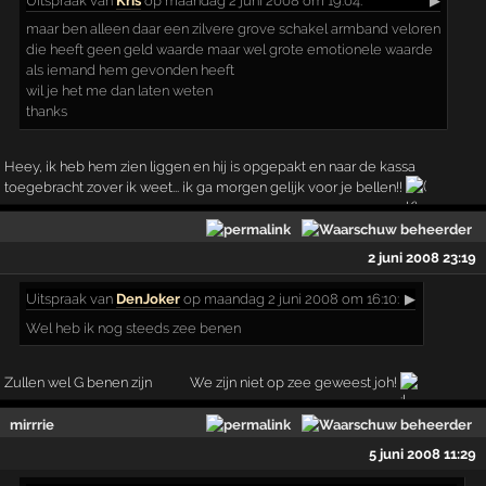
Uitspraak
van
Kris
op maandag 2 juni 2008 om 19:04:
▶
maar ben alleen daar een zilvere grove schakel armband veloren
die heeft geen geld waarde maar wel grote emotionele waarde
als iemand hem gevonden heeft
wil je het me dan laten weten
thanks
Heey, ik heb hem zien liggen en hij is opgepakt en naar de kassa
toegebracht zover ik weet... ik ga morgen gelijk voor je bellen!!
2 juni 2008 23:19
Uitspraak
van
DenJoker
op maandag 2 juni 2008 om 16:10:
▶
Wel heb ik nog steeds zee benen
Zullen wel G benen zijn
We zijn niet op zee geweest joh!
mirrrie
5 juni 2008 11:29