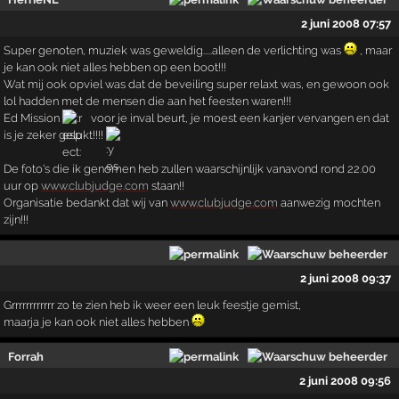
2 juni 2008 07:57
Super genoten, muziek was geweldig.....alleen de verlichting was
, maar
je kan ook niet alles hebben op een boot!!!
Wat mij ook opviel was dat de beveiling super relaxt was, en gewoon ook
lol hadden met de mensen die aan het feesten waren!!!
Ed Mission
voor je inval beurt, je moest een kanjer vervangen en dat
is je zeker gelukt!!!!
De foto's die ik genomen heb zullen waarschijnlijk vanavond rond 22.00
uur op
www.clubjudge.com
staan!!
Organisatie bedankt dat wij van
www.clubjudge.com
aanwezig mochten
zijn!!!
2 juni 2008 09:37
Grrrrrrrrrrrr zo te zien heb ik weer een leuk feestje gemist,
maarja je kan ook niet alles hebben
Forrah
2 juni 2008 09:56