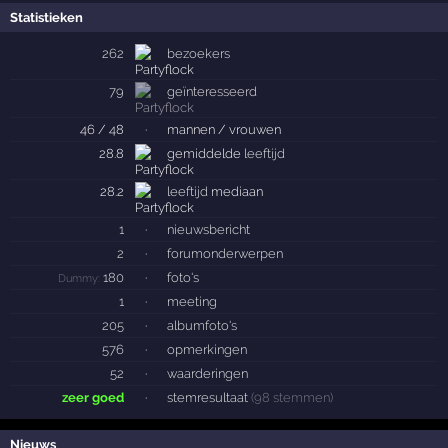
Statistieken
262
bezoekers
79
geïnteresseerd
46 / 48
·
mannen / vrouwen
28.8
gemiddelde
leeftijd
28.2
leeftijd
mediaan
1
·
nieuwsbericht
2
·
forumonderwerpen
180
·
foto's
Dummy:
1
·
meeting
205
·
albumfoto's
576
·
opmerkingen
52
·
waarderingen
zeer goed
·
stemresultaat
(98 stemmen)
Nieuws