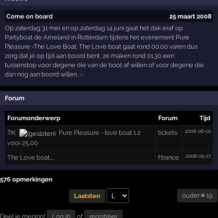
Come on board
25 maart 2008
Op zaterdag 31 mei en op zaterdag 14 juni gaat het dak eraf op
Partyboat de Ameland in Rotterdam tijdens het evenement Pure
Pleasure -The Love Boat. The Love boat gaat rond 00.00 varen dus
zorg dat je op tijd aan boord bent, ze maken rond 01.30 een
tussenstop voor degene die van de boot af willen of voor degene die
dan nog aan boord willen.
22
Forum
Forumonderwerp
Forum
Tijd
2008-06-01
TK:
Pure Pleasure - love boat 1 2
tickets
voor 25,00
2008-05-27
The Love boat.....
f:trance
576 opmerkingen
ouder ≡ 19
Laatsten
Deel je mening!
Log in
of
registreer