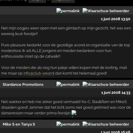
1 juni 2008 13:50
Net mijn oogjes weer open met een glimlach op mijn gezicht, het was een
eeeerg leuk feestje!!
Pure pleasure bedankt voor de gezellige avond en organisatie van de top
modeshow. Ik wil ALLE jongens en meiden bedanken voor hun
enthousiaste inzet op de catwalk!!
Voor de meiden die als nog hun pakje willen kopen met de korting, mail
me maar op
info@club-wear.nl
dan komt het helemaal goed!
Stardance Promotions
1 juni 2008 14:33
Net wakker en heb me zeker goed vermaakt! Ko-C, Bas&Ram en MikeS
draaiden goed! Jammer dat het licht soms niet goed getimed was voor de
danseressen maar verder prima feestje!
Mike S en Tanya S
1 juni 2008 16:58