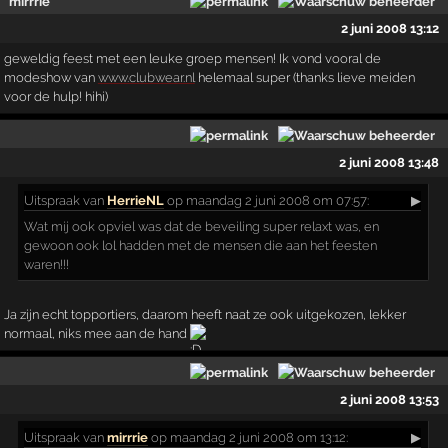
mirrrie
2 juni 2008 13:12
geweldig feest met een leuke groep mensen! Ik vond vooral de
modeshow van
www.clubwear.nl
helemaal super (thanks lieve meiden
voor de hulp! hihi)
2 juni 2008 13:48
Uitspraak
van
HerrieNL
op maandag 2 juni 2008 om 07:57:
▶
Wat mij ook opviel was dat de beveiling super relaxt was, en
gewoon ook lol hadden met de mensen die aan het feesten
waren!!!
Ja zijn echt topportiers, daarom heeft naat ze ook uitgekozen, lekker
normaal, niks mee aan de hand
2 juni 2008 13:53
Uitspraak
van
mirrrie
op maandag 2 juni 2008 om 13:12:
▶