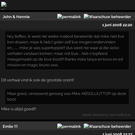
John & Hennie
1 juni 2008 22:20
hey lieffies, ik weet nie welke malloot beweerde d­at mike niet live
kon draaien, maar ik heb t giste­r zelf live mogen ondervinden
en........... mike j­e was supertoppie!! dus weet nie waar al die sic­ko
verhalen vandaan komen, maar...not true.... heb­ n topfeest
meegemaakt op de love boot!!! thanks m­ike tanya en koos en ed
mission en magic bruno xxx­x
Dit verhaal vind ik ook de grootste onzin!!
Maar goed, verrassend geno­eg was Mike ABSOLUUTTOP op deze
boot
Mike is altijd goed!!!
laatste aanpassing
1 juni 2008 22:21
Emile !!!
1 juni 2008 22:27