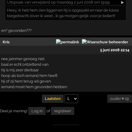
Uitspraak
van verwijderd op maandag 2 juni 2008 om 19:59:
▶
Heey, ik heb hem zien liggen en hij is opgepakt en naar de kassa
toegebracht zover ik weet... ik ga morgen gelijk voor je bellen!!
en? gevonden???
Kris
5 juni 2008 22:14
nee jammer genoeg niet
baal er echt ontzettend van
hij is mij zeer dierbaar
hoop als toch iemand hem heeft
hij of zij hem terug wil geven
iemand moet hem gevonden hebben
ouder ≡ 19
Laatsten
Deel je mening!
Log in
of
registreer