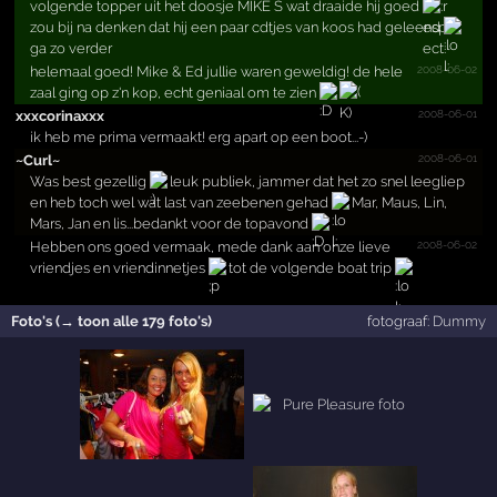
volgende topper uit het doosje MIKE S wat draaide hij goed
zou bij na denken dat hij een paar cdtjes van koos had geleend
ga zo verder
2008-06-02
helemaal goed! Mike & Ed jullie waren geweldig! de hele
zaal ging op z'n kop, echt geniaal om te zien
2008-06-01
xxxcorinaxxx
ik heb me prima vermaakt! erg apart op een boot...-)
2008-06-01
~Curl~
Was best gezellig
leuk publiek, jammer dat het zo snel leegliep
en heb toch wel wat last van zeebenen gehad
Mar, Maus, Lin,
Mars, Jan en lis...bedankt voor de topavond
2008-06-02
Hebben ons goed vermaak, mede dank aan onze lieve
vriendjes en vriendinnetjes
tot de volgende boat trip
Foto's (→ toon alle 179 foto's)
fotograaf:
Dummy