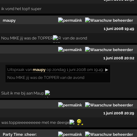
ik vond het top!! super
maupy
1 juni 2008 19:49
Nou MIKE jij was de TOPPER
van de avond
1 juni 2008 20:02
Uitspraak
van
maupy
op zondag 1 juni 2008 om 19:49:
▶
Nou MIKE jij was de TOPPER van de avond
Sluit ik me bij aan Maup
1 juni 2008 20:29
was toppieeeeeeeee met me deesje
Party Time :cheer: