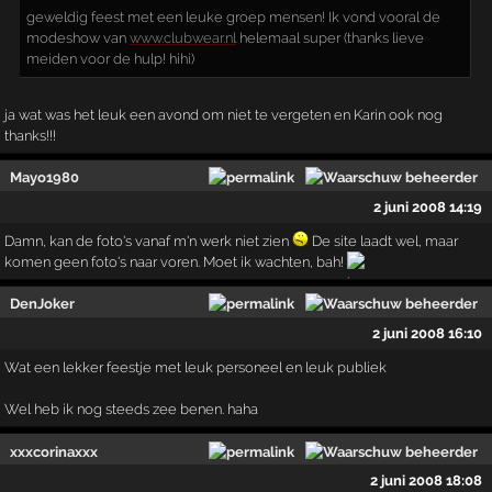
geweldig feest met een leuke groep mensen! Ik vond vooral de
modeshow van
www.clubwear.nl
helemaal super (thanks lieve
meiden voor de hulp! hihi)
ja wat was het leuk een avond om niet te vergeten en Karin ook nog
thanks!!!
Mayo1980
2 juni 2008 14:19
Damn, kan de foto's vanaf m'n werk niet zien
De site laadt wel, maar
komen geen foto's naar voren. Moet ik wachten, bah!
DenJoker
2 juni 2008 16:10
Wat een lekker feestje met leuk personeel en leuk publiek
Wel heb ik nog steeds zee benen. haha
xxxcorinaxxx
2 juni 2008 18:08