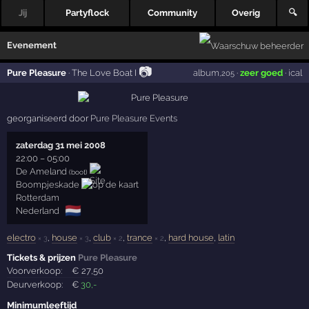
Jij
Partyflock
Community
Overig
🔍
Evenement
📷
Pure Pleasure
·
The Love Boat I
album
·
zeer goed
·
ical
,205
georganiseerd door
Pure Pleasure Events
zaterdag 31 mei 2008
22:00
–
05:00
De Ameland
(boot)
Boompjeskade
Rotterdam
🇳🇱
Nederland
electro
,
house
,
club
,
trance
,
hard house
,
latin
× 3
× 3
× 2
× 2
Tickets & prijzen
Pure Pleasure
Voorverkoop:
€
27
,50
Deurverkoop:
€
30
,-
Minimumleeftijd