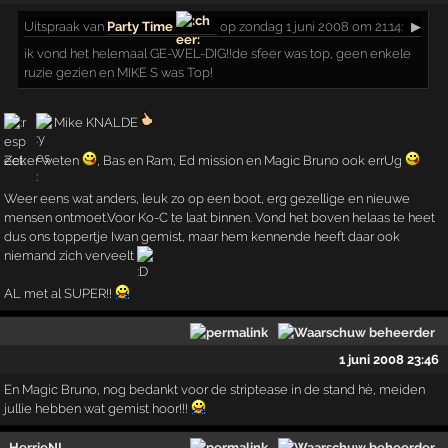
Uitspraak
van
Party Time
op zondag 1 juni 2008 om 21:14:
▶
ik vond het helemaal GE-WEL-DIG!!de sfeer was top, geen enkele
ruzie gezien en MIKE S was Top!
Mike KNALDE
Zeker weten
, Bas en Ram, Ed mission en Magic Bruno ook errUg
Weer eens wat anders, leuk zo op een boot, erg gezellige en nieuwe
mensen ontmoet.Voor Ko-C te laat binnen. Vond het boven helaas te heet
dus ons toppertje Iwan gemist, maar hem kennende heeft daar ook
niemand zich verveelt
AL met al SUPER!!
1 juni 2008 23:46
En Magic Bruno, nog bedankt voor de striptease in de stand hè, meiden
jullie hebben wat gemist hoor!!!
HerrieNL