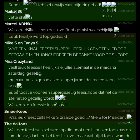
2008-06-02
Super!!!
Heb het onwijs naar mijn zin gehad!
2008-06-01
Maik1986
vette shit
2008-06-01
Marcel ADHD
Was leuk Maar ik heb de Love Boot gemist waarschijnlijk
2008-06-01
Leuk feestje werd top gedraaid
2008-06-01
Mike S en Tanya S
WAT EEN KNAL FEEST!! SUPER!! HEERLIJK GENOTEN! ED TOP
GEDRAAIT MIEN JONG! IEDEREEN BEDANKT VOOR DE SUPORT
2008-06-02
Miss Crazyland
yes!! leuk feessie!! heerlijk zie jullie allemaal in de marcanti
zaterdag! gezellig.
2008-06-01
erg naar me zin gehad alleen super jamer dat me cd kapot
was
2008-06-02
Superlocatie voor een supergezellig feesi...hope dat het de
14e net zo gezellig wordt
2008-06-01
Was een top feessie losbollos !!!
2008-06-01
SmeerKees
Was leuk feest zelfs Mike S draaide goed!.....Mike S for President
2008-06-01
The daltons
Wat een feest was het weer op die boot eerst koos en toen bas en
ram dus wij dachten het feest is over maar wat blijkt toen kwam de