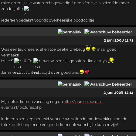
mike en ed, jullie waren echt geweldig!!! geen feestje is hetzelfde meer
zonder jullie
iedereen bedaknt voor dit overheerlijke boottochtje!
2 juni 2008 11:31
Was een leuk feesie.. af en toe beetje wiebelig
maar goed
vermaakt!
Mike S
& Ed
wauw.. heerlijk genoten!Like always
Jammer dat t licht niet altijd even goed was
2 juni 2008 12:14
Mijn foto's komen vandaag nog op
http://pure-pleasure-
events.nl/pictures.php
Iedereen heel erg bedankt voor de welwillende medewerking voor de
foto's en ik hoop er de volgende keer ook weer bij te kunnen zijn!