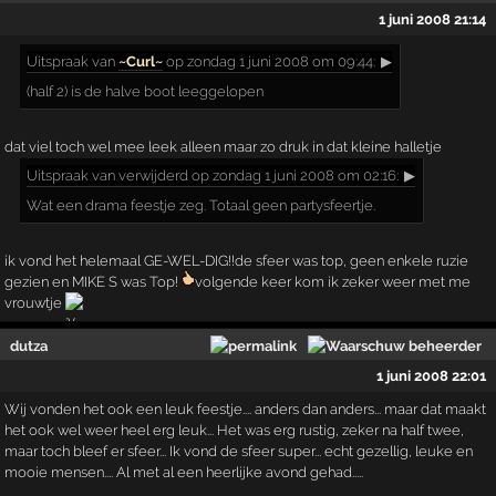
1 juni 2008 21:14
Uitspraak
van
~Curl~
op zondag 1 juni 2008 om 09:44:
▶
(half 2) is de halve boot leeggelopen
dat viel toch wel mee leek alleen maar zo druk in dat kleine halletje
Uitspraak
van verwijderd op zondag 1 juni 2008 om 02:16:
▶
Wat een drama feestje zeg. Totaal geen partysfeertje.
ik vond het helemaal GE-WEL-DIG!!de sfeer was top, geen enkele ruzie
gezien en MIKE S was Top!
volgende keer kom ik zeker weer met me
vrouwtje
dutza
1 juni 2008 22:01
Wij vonden het ook een leuk feestje.... anders dan anders... maar dat maakt
het ook wel weer heel erg leuk... Het was erg rustig, zeker na half twee,
maar toch bleef er sfeer... Ik vond de sfeer super... echt gezellig, leuke en
mooie mensen.... Al met al een heerlijke avond gehad.....