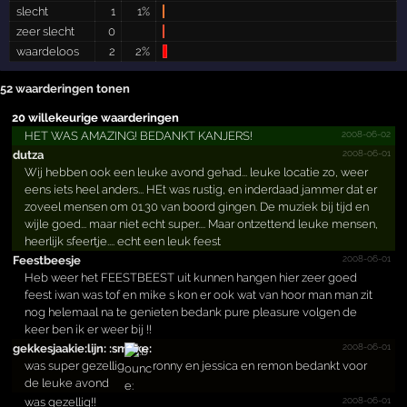
slecht
1
1%
zeer slecht
0
waardeloos
2
2%
52 waarderingen tonen
20 willekeurige waarderingen
2008-06-02
HET WAS AMAZING! BEDANKT KANJERS!
2008-06-01
dutza
Wij hebben ook een leuke avond gehad... leuke locatie zo, weer
eens iets heel anders... HEt was rustig, en inderdaad jammer dat er
zoveel mensen om 01.30 van boord gingen. De muziek bij tijd en
wijle goed... maar niet echt super.... Maar ontzettend leuke mensen,
heerlijk sfeertje.... echt een leuk feest
2008-06-01
Feestbeesje
Heb weer het FEESTBEEST uit kunnen hangen hier zeer goed
feest iwan was tof en mike s kon er ook wat van hoor man man zit
nog helemaal na te genieten bedank pure pleasure volgen de
keer ben ik er weer bij !!
2008-06-01
gekkes­jaakie­:lijn: :smoke:
was super gezellig
ronny en jessica en remon bedankt voor
de leuke avond
2008-06-01
was gezellig!!