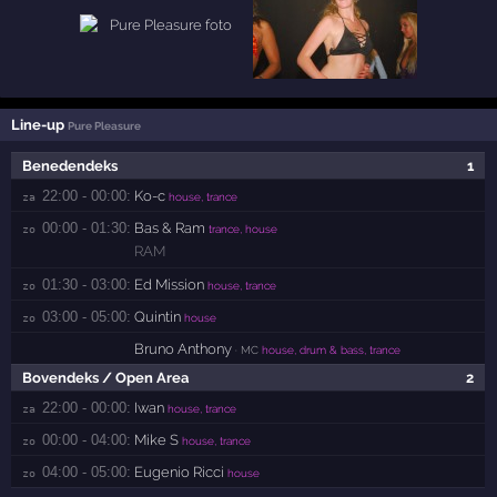
Line-up
Pure Pleasure
Benedendeks
1
22:00 - 00:00:
Ko-c
za 
house, trance
00:00 - 01:30:
Bas & Ram
zo 
trance, house
RAM
01:30 - 03:00:
Ed Mission
zo 
house, trance
03:00 - 05:00:
Quintin
zo 
house
Bruno Anthony
· MC
house, drum & bass, trance
Bovendeks / Open Area
2
22:00 - 00:00:
Iwan
za 
house, trance
00:00 - 04:00:
Mike S
zo 
house, trance
04:00 - 05:00:
Eugenio Ricci
zo 
house