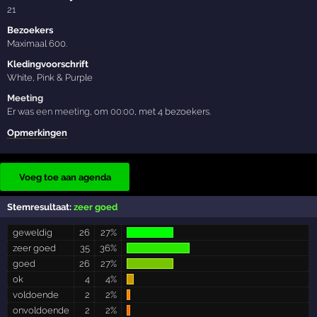
21
Bezoekers
Maximaal 600.
Kledingvoorschrift
White, Pink & Purple
Meeting
Er was
een meeting
, om
00:00
, met 4 bezoekers.
Opmerkingen
Voeg toe aan agenda
Stemresultaat:
zeer goed
geweldig
26
27%
zeer goed
35
36%
goed
26
27%
ok
4
4%
voldoende
2
2%
onvoldoende
2
2%