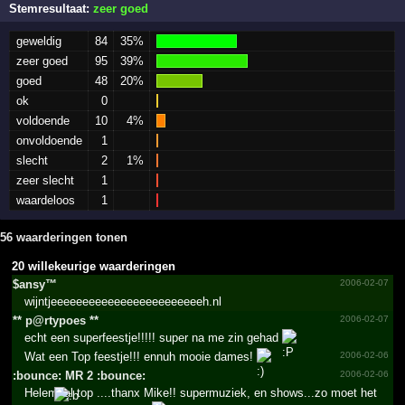
Stemresultaat:
zeer goed
geweldig
84
35%
zeer goed
95
39%
goed
48
20%
ok
0
voldoende
10
4%
onvoldoende
1
slecht
2
1%
zeer slecht
1
waardeloos
1
56 waarderingen tonen
20 willekeurige waarderingen
$ansy™
2006-02-07
wijntjeeeeeeeeeeeeeeeeeeeeeeeeh.nl
**­ p@­rtypoes **­
2006-02-07
echt een superfeestje!!!!! super na me zin gehad
Wat een Top feestje!!! ennuh mooie dames!
2006-02-06
:bounce: MR 2 :bounce:
2006-02-06
Helemaal top ....thanx Mike!! supermuziek, en shows...zo moet het