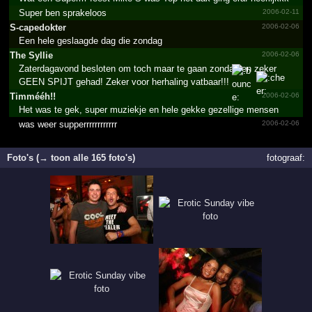
Super ben sprakeloos
2006-02-11
S-capedokter
2006-02-06
Een hele geslaagde dag die zondag
The Syllie
2006-02-06
Zaterdagavond besloten om toch maar te gaan zondag en zeker
GEEN SPIJT gehad! Zeker voor herhaling vatbaar!!!
Timmééh!!
2006-02-06
Het was te gek, super muziekje en hele gekke gezellige mensen
was weer supperrrrrrrrrrrr
2006-02-06
Foto's (→ toon alle 165 foto's)
fotograaf: