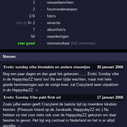
2
·
nieuwsberichten
2
·
forumonderwerpen
174
·
foto's
:
3× 2
·
winactie
1100 @
7
·
albumfoto's
56
·
waarderingen
zeer goed
·
stemresultaat
(242 stemmen)
Nieuws
Erotic sunday vibe timetable en andere nieuwtjes
30 januari 2006
Nog een paar dagen en dan gaat het gebeuren....... Erotic Sunday vibe
in de HappydayZZ barst los! Na een tijdje wachten, maar met hele
goede herrinneringen aan de vorige keer, zal Crazyland weer uitpakken
in de HappydayZZ.
49
Erotic Sunday Vibe pakt flink uit
17 januari 2006
Zoals jullie weten geeft Crazyland de laatste tijd op meerdere lokaties
feesten. (Pleasure Island op de Javakade, HappydayZZ etc.) Nu
hebben ze niet voor niets ook voor de HappydayZZ gekozen om daar
feesten te geven. Het ligt erg centraal in Nederland en het is er altijd
gezellig.
57