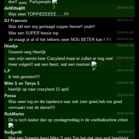
dus!!
Partypeople
deWitte100
2006-02-06
Was weer TOPPIEEEEEE......!!!!
DJ Francois
2006-02-07
Was idd een erg geslaagd supper feesie!! yeah!!
Was een SUPER feesie top.
2006-06-29
Je vraagt je af of het telkens weer NOG BETER kan ­! ? !
2006-02-10
Hoedje
2006-02-06
Gewoon weg Heerlijk
was mijn eerste keer Crazyland maar er zullen er nog veel
2006-02-06
meer volgen!! wat een feest, wat een mensen
LJ²
2006-02-06
ik heb genoten!!!!
Mike S en Tanya S
2006-02-06
heerlijk op naar crazyland 15 april
Pessa
2006-02-06
Was weer top,en die lapdance was ook zeer goed,heb me goed
vermaakt met de dame!!!!
RobMartin
2006-02-06
Dit is toch leuker dan op zondagmiddag in de voetbalkantine zitten
RodgerM
2006-02-07
Wat een Superrrr feest Mike S was Top het dak ging eraf heerlijkkk