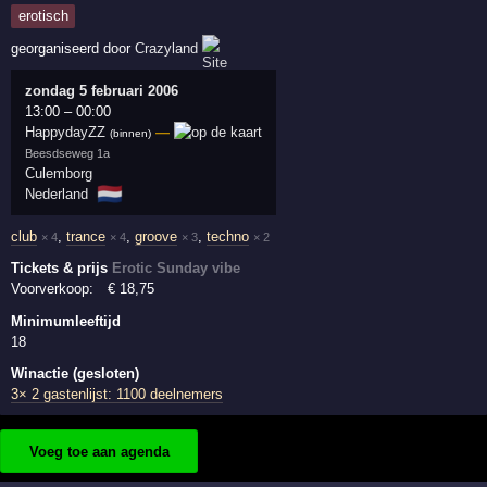
erotisch
georganiseerd door
Crazyland
zondag 5 februari 2006
13:00
–
00:00
HappydayZZ
—
(binnen)
Beesdseweg 1a
Culemborg
🇳🇱
Nederland
club
,
trance
,
groove
,
techno
× 4
× 4
× 3
× 2
Tickets & prijs
Erotic Sunday vibe
Voorverkoop:
€
18
,75
Minimumleeftijd
18
Winactie (gesloten)
3× 2 gastenlijst: 1100 deelnemers
Voeg toe aan agenda