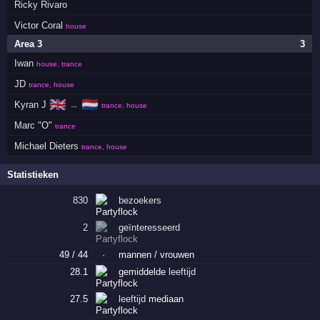
Ricky Rivaro
Victor Coral
house
Area 3
3
Iwan
house, trance
JD
trance, house
🇬🇧
🇳🇱
Kyran J
→
trance, house
Marc "O"
trance
Michael Dieters
trance, house
Statistieken
830
bezoekers
2
geïnteresseerd
49 / 44
·
mannen / vrouwen
28.1
gemiddelde
leeftijd
27.5
leeftijd
mediaan