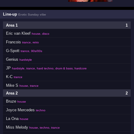
Line-up
Erotic Sunday vibe
Area 1
1
Eric van Kleef
house, disco
Francois
trance, retro
G-Spott
trance, 90s/00s
Genius
hardstyle
JP
hardstyle, trance, hard techno, drum & bass, hardcore
K-C
trance
Mike S
house, trance
Area 2
2
Bruze
house
Joyce Mercedes
techno
La Ona
house
Miss Melody
house, techno, trance