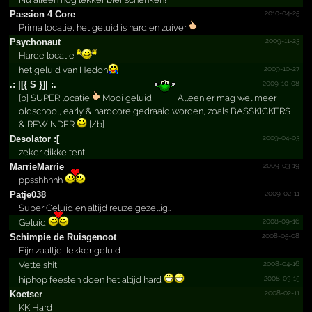
2010-04-25
Passion 4 Core
Prima locatie, het geluid is hard en zuiver
2009-11-23
Psychonaut
Harde locatie
2009-10-27
het geluid van Hedon
2009-10-08
.­: |[{ S }]| :.­
[b] SUPER locatie
Mooi geluid
Alleen er mag wel meer
oldschool, early & hardcore gedraaid worden, zoals BASSKICKERS
& REWINDER
[/b]
2009-04-03
Desolator :[
zeker dikke tent!
2009-03-19
MarrieMarrie
ppsshhhhh
2009-02-11
Patje038
Super Geluid en altijd reuze gezellig..
2008-09-16
Geluid
2008-05-08
Schimpie de Ruisgenoot
Fijn zaaltje, lekker geluid
2008-04-16
Vette shit!
2008-03-15
hiphop feesten doen het altijd hard
2008-02-11
Koetser
KK Hard