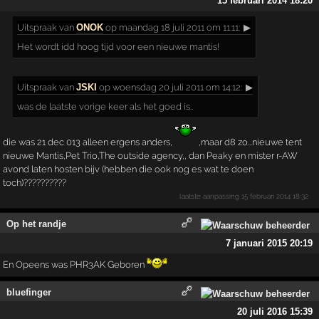
15 februari 2014 18:20
Uitspraak
van
ONOK
op maandag 18 juli 2011 om 11:11:
▶
Het wordt idd hoog tijd voor een nieuwe mantis!
Uitspraak
van
JSKI
op woensdag 20 juli 2011 om 14:12:
▶
was de laatste vorige keer als het goed is..
die was 21 dec 013 alleen ergens anders,
,maar d8 zo...nieuwe tent
nieuwe Mantis,Pet Trio,The outside agency,, dan Peaky en mister r-AW
avond laten hosten bijv (hebben die ook nog es wat te doen
toch)??????????
laatste aanpassing
15 februari 2014 18:32
Op het randje
7 januari 2015 20:19
En Opeens was PHR3AK Geboren
bluefinger
20 juli 2016 15:39