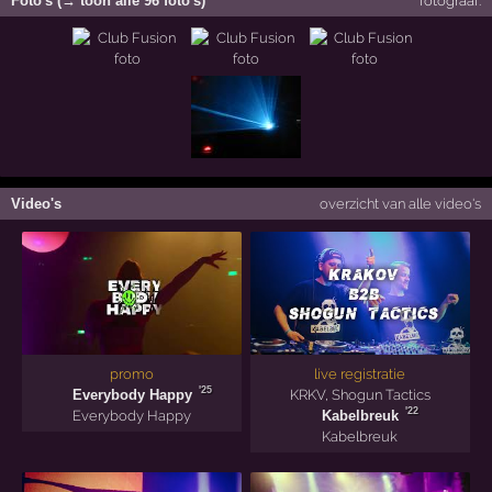
Foto's (→ toon alle 96 foto's)
fotograaf:
Video's
overzicht van alle video's
promo
live registratie
'25
Everybody Happy
KRKV
,
Shogun Tactics
'22
Everybody Happy
Kabelbreuk
Kabelbreuk