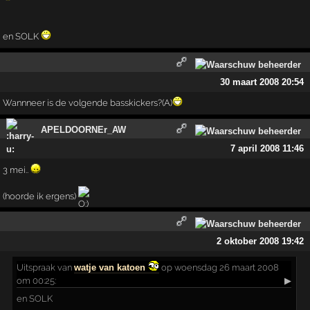
en SOLK
30 maart 2008 20:54
Wannneer is de volgende basskickers?(A)
APELDOORNEr_AW
7 april 2008 11:46
3 mei..
(hoorde ik ergens)
2 oktober 2008 19:42
Uitspraak
van
watje van katoen
op woensdag 26 maart 2008
om 00:25:
▶
en SOLK