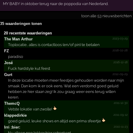
MY BABY in oktober terug naar de poppodia van Nederland.
toon alle 53 nieuwsberichten
35 waarderingen tonen
20 recentste waarderingen
2023-03-29
The Man Arthur
Toplocatie.. alles is contactloos (en/of pin) te betalen
2018-02-28
FZ
paradiso
2016-12-18
José
Fuck hardstyle kut feest
2012-09-29
Gurt
In deze locatie moeten meer feestjes gehouden worden naar mijn
smaak. Dan kom ik er ook eens. Wat een verdomd goed geluid
hebben ze hier staan zeg! Ik zou graag weer eens terug willen
keren.
2011-12-30
ThemcQ
Vetste lokatie van zwolle!
2011-09-12
klappedirkie
goed geluid, leuke shows en altijd een prima sfeertje
2010-11-23
Irri :bier:
Nu alleen nog lekker bier schenken!