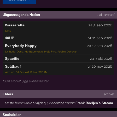
Uitgaansagenda Hedon
ical
·
archief
Wasserette
za 5 sep 2026
Qlas
40UP
vr 11 sep 2026
Everybody Happy
za 12 sep 2026
Dr. Rude
,
Dune
,
Me Buurmeisje
,
Mojo Fyre
,
Robbie Donovan
Spacific
za 3 okt 2026
Spätkauf
vr 20 nov 2026
Azzurro
,
DJ Contest
,
Pulse
,
STORM
toon archief, 795 evenementen
Elders
archief
Laatste feest was op vrijdag 4 december 2020:
Frank Boeijen's Stream
Statistieken