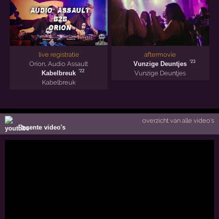
live registratie
aftermovie
'23
Orion
,
Audio Assault
Vunzige Deuntjes
'22
Kabelbreuk
Vunzige Deuntjes
Kabelbreuk
overzicht van alle video's
Recente video's