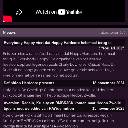
Nieuws
alles tonen
(53)
Everybody Happy viert dat Happy Hardcore helemaal terug is
3 februari 2025
Er is een nieuw dancefeest dat viert dat Happy Hardcore helemaal
terug is: 'Everybody Happy!' De organisatie van het nieuwe
feestconcept zet legendes zoals Charly Lownoise, Critical Mass, Dr.
Rude uit de hoogtijdagen én de nieuwe generatie acts zoals Mojo
Fyre binnen het genre samen op het podium.
Definition Hardcore presents
18 november 2024
Holy Crap! De Gezellige Clubtempo tour dendert keihard door en
strijkt op 25 januari neer in het prachtige Hedon, Zwolle.
Aversion, Regain, Kruelty en BMBRJCK komen naar Hedon Zwolle
tijdens nieuwe editie van RAWdefinition
15 november 2023
Hoe gruwelijk dik is dit?! Op 2 maart komen o.a. Aversion, Regain,
Kruelty én BMBRJCK naar Hedon Zwolle om samen met jullie een
nachtje flink te beuken tijdens RAWdefinition.