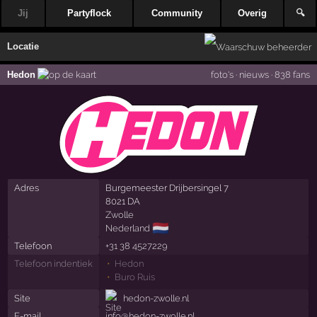
Jij
Partyflock
Community
Overig
🔍
Locatie
Hedon
foto's
·
nieuws
·
838 fans
Adres
Burgemeester Drijbersingel 7
8021 DA
Zwolle
🇳🇱
Nederland
Telefoon
+31 38 4527229
Telefoon indentiek
Hedon
Buro Ruis
Site
hedon-zwolle.nl
E-mail
info@hedon-zwolle.nl