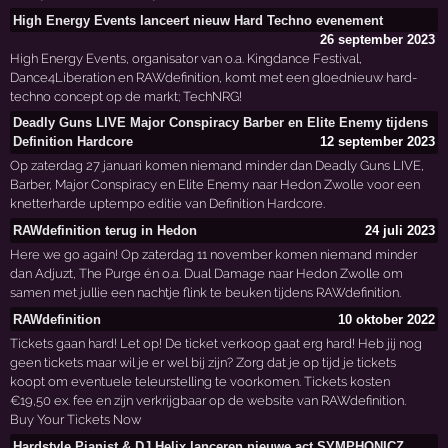
High Energy Events lanceert nieuw Hard Techno evenement
26 september 2023
High Energy Events, organisator van o.a. Kingdance Festival,
Dance4Liberation en RAWdefinition, komt met een gloednieuw hard-
techno concept op de markt; TechNRG!
Deadly Guns LIVE Major Conspiracy Barber en Elite Enemy tijdens
Definition Hardcore
12 september 2023
Op zaterdag 27 januari komen niemand minder dan Deadly Guns LIVE,
Barber, Major Conspiracy en Elite Enemy naar Hedon Zwolle voor een
knetterharde uptempo editie van Definition Hardcore.
RAWdefinition terug in Hedon
24 juli 2023
Here we go again! Op zaterdag 11 november komen niemand minder
dan Adjuzt, The Purge én o.a. Dual Damage naar Hedon Zwolle om
samen met jullie een nachtje flink te beuken tijdens RAWdefinition.
RAWdefinition
10 oktober 2022
Tickets gaan hard! Let op! De ticket verkoop gaat erg hard! Heb jij nog
geen tickets maar wil je er wel bij zijn? Zorg dat je op tijd je tickets
koopt om eventuele teleurstelling te voorkomen. Tickets kosten
€19,50 ex. fee en zijn verkrijgbaar op de website van RAWdefinition.
Buy Your Tickets Now
Hardstyle Pianist & DJ Helix lanceren nieuwe act SYMPHONICZ