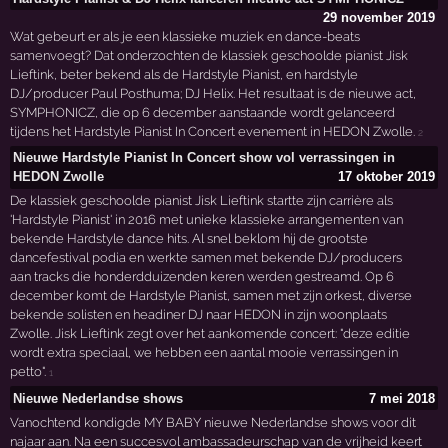
29 november 2019
Wat gebeurt er als je een klassieke muziek en dance-beats
samenvoegt? Dat onderzochten de klassiek geschoolde pianist Jisk
Lieftink, beter bekend als de Hardstyle Pianist, en hardstyle
DJ/producer Paul Posthuma; DJ Helix. Het resultaat is de nieuwe act,
SYMPHONICZ, die op 6 december aanstaande wordt gelanceerd
tijdens het Hardstyle Pianist In Concert evenement in HEDON Zwolle.
2
Nieuwe Hardstyle Pianist In Concert show vol verrassingen in
HEDON Zwolle
17 oktober 2019
De klassiek geschoolde pianist Jisk Lieftink startte zijn carrière als
'Hardstyle Pianist' in 2016 met unieke klassieke arrangementen van
bekende Hardstyle dance hits. Al snel beklom hij de grootste
dancefestival podia en werkte samen met bekende DJ/producers
aan tracks die honderdduizenden keren werden gestreamd. Op 6
december komt de Hardstyle Pianist, samen met zijn orkest, diverse
bekende solisten en headiner DJ naar HEDON in zijn woonplaats
Zwolle. Jisk Lieftink zegt over het aankomende concert: "deze editie
wordt extra speciaal, we hebben een aantal mooie verrassingen in
petto".
1
Nieuwe Nederlandse shows
7 mei 2018
Vanochtend kondigde MY BABY nieuwe Nederlandse shows voor dit
najaar aan. Na een succesvol ambassadeurschap van de vrijheid keert