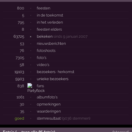
800
·
feesten
5
·
in de toekomst
795
·
in het verleden
8
·
feesten elders
63725
×
bekeken
sinds 9 januari 2007
53
·
nieuwsberichten
76
·
fotoshoots
7305
·
foto's
58
·
video's
19103
·
bezoekers ·
herkomst
5903
·
unieke bezoekers
838
fans
1061
·
albumfoto's
30
·
opmerkingen
35
·
waarderingen
goed
·
stemresultaat
(9036 stemmen)