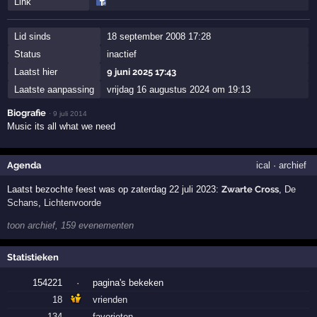
Link
Lid sinds
18 september 2008 17:28
Status
inactief
Laatst hier
9 juni 2025 17:43
Laatste aanpassing
vrijdag 16 augustus 2024 om 19:13
Biografie
·
9 juli 2014
Music its all what we need
Agenda
ical
·
archief
Laatst bezochte feest was op zaterdag 22 juli 2023:
Zwarte Cross
,
De
Schans
,
Lichtenvoorde
toon archief, 159 evenementen
Statistieken
154221
·
pagina's bekeken
18
vrienden
134
·
favorieten