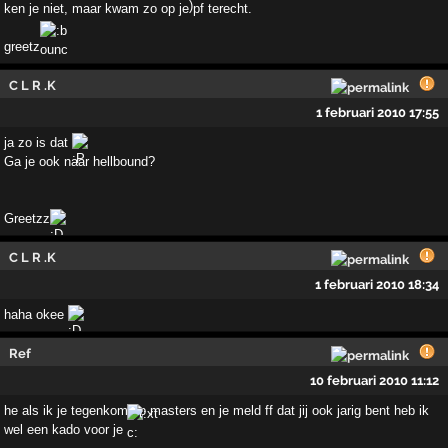
ken je niet, maar kwam zo op je pf terecht.
greetz
C L R .K
1 februari 2010 17:55
ja zo is dat
Ga je ook naar hellbound?
Greetzz
C L R .K
1 februari 2010 18:34
haha okee
Ref
10 februari 2010 11:12
he als ik je tegenkom op masters en je meld ff dat jij ook jarig bent heb ik
wel een kado voor je