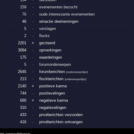
159
·
evenementen bezocht
76
·
oude interessante evenementen
46
·
winactie deelnemingen
5
·
verslagen
2
·
flocks
2201
×
geciteerd
3084
·
opmerkingen
175
·
waarderingen
5
·
forumonderwerpen
2645
·
forumberichten
(
onderwerpenlijst
)
213
·
flockberichten
(
onderwerpenlijst
)
2140
×
positieve karma
744
·
positievelingen
680
×
negatieve karma
310
·
negatievelingen
433
·
privéberichten verzonden
416
·
privéberichten ontvangen