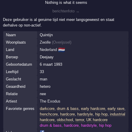
Nothing is what it seems
berichtenfoto →
Deze gebruiker is al geruime tijd niet meer langsgeweest en staat
derhalve op non-actief.
Naam
Quintijn
Woonplaats
Zwolle
(
Overijssel
)
🇳🇱
Land
Nederland
Beroep
Deejaay
Geboortedatum
6 maart 1993
Leeftijd
33
Geslacht
man
Geaardheid
hetero
Relatie
nee
Artiest
The Exodus
Favoriete genres
darkcore
,
drum & bass
,
early hardcore
,
early rave
,
frenchcore
,
hardcore
,
hardstyle
,
hip hop
,
industrial
hardcore
,
oldschool
,
terror
,
UK hardcore
drum & bass, hardcore, hardstyle, hip hop