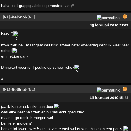
haha best grappig allebei op masters jarig!!
[NL]-RelSnol-[NL]
15 februari 2010 21:07
heey Q
mwa ziek he.. maar gaat gelukkig alweer beter woensdag denk ik weer naar
school
en met jou dan?
Binnekort weer is ff peukie op school roke?
x
[NL]-RelSnol-[NL]
16 februari 2010 16:32
jaa ik kan er ook niks aan doen
was elke keer half ziek en nu pas echt goed ziek.
maar ik ga denk ik morgen wel.....
ben je er morgen?
ben er tot kwart over 5 dus ik zie je vast wel is verschijnen in een pauze