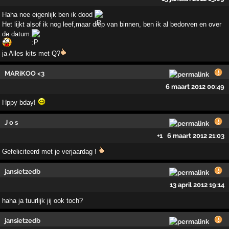
Haha nee eigenlijk ben ik dood
Het lijkt alsof ik nog leef,maar diep van binnen, ben ik al bedorven en over
de datum.
ja Alles kits met Q?
MARiKOO <3
6 maart 2012 00:49
Hppy bday!
J o s
+1
6 maart 2012 21:03
Gefeliciteerd met je verjaardag !
jansietzedb
13 april 2012 19:14
haha ja tuurlijk jij ook toch?
jansietzedb