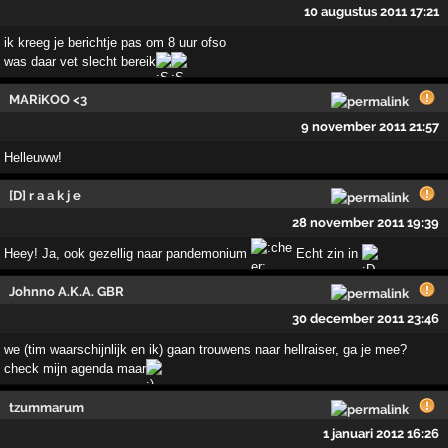
10 augustus 2011 17:21
ik kreeg je berichtje pas om 8 uur ofso
was daar vet slecht bereik
MARiKOO <3
9 november 2011 21:57
Helleuww!
[D] r a a k j e
28 november 2011 19:39
Heey! Ja, ook gezellig naar pandemonium
Echt zin in
Johnno A.K.A. GBR
30 december 2011 23:46
we (tim waarschijnlijk en ik) gaan trouwens naar hellraiser, ga je mee?
check mijn agenda maar
tzummarum
1 januari 2012 16:26