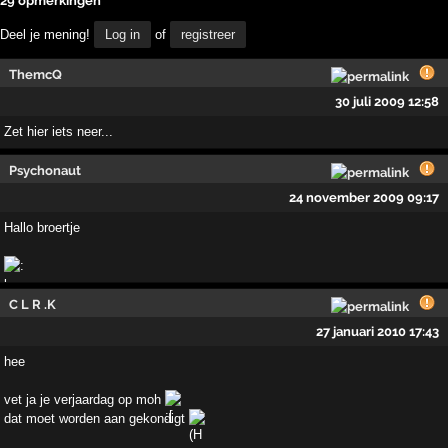
29 opmerkingen
Deel je mening!
Log in
of
registreer
ThemcQ
30 juli 2009 12:58
Zet hier iets neer...
Psychonaut
24 november 2009 09:17
Hallo broertje
C L R .K
27 januari 2010 17:43
hee
vet ja je verjaardag op moh
dat moet worden aan gekondigt