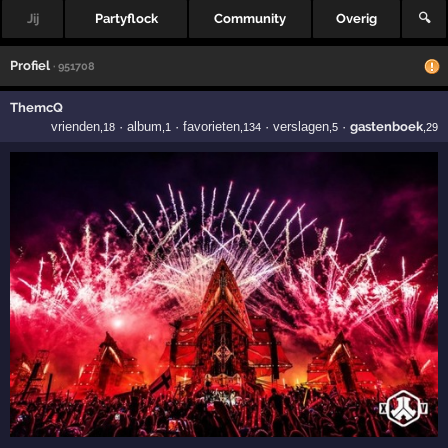
Jij
Partyflock
Community
Overig
🔍
Profiel
· 951708
ThemcQ
vrienden
·
album
·
favorieten
·
verslagen
·
gastenboek
,18
,1
,134
,5
,29