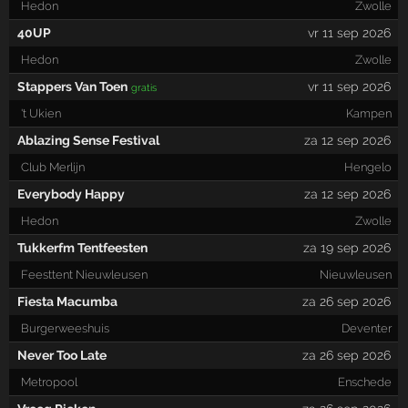
Hedon
Zwolle
40UP
vr 11 sep 2026
Hedon
Zwolle
Stappers Van Toen
vr 11 sep 2026
gratis
't Ukien
Kampen
Ablazing Sense Festival
za 12 sep 2026
Club Merlijn
Hengelo
Everybody Happy
za 12 sep 2026
Hedon
Zwolle
Tukkerfm Tentfeesten
za 19 sep 2026
Feesttent Nieuwleusen
Nieuwleusen
Fiesta Macumba
za 26 sep 2026
Burgerweeshuis
Deventer
Never Too Late
za 26 sep 2026
Metropool
Enschede