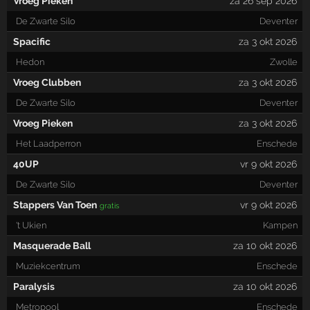
Vroeg Pieken
za 26 sep 2026
De Zwarte Silo
Deventer
Spacific
za 3 okt 2026
Hedon
Zwolle
Vroeg Clubben
za 3 okt 2026
De Zwarte Silo
Deventer
Vroeg Pieken
za 3 okt 2026
Het Laadperron
Enschede
40UP
vr 9 okt 2026
De Zwarte Silo
Deventer
Stappers Van Toen
vr 9 okt 2026
gratis
't Ukien
Kampen
Masquerade Ball
za 10 okt 2026
Muziekcentrum
Enschede
Paralysis
za 10 okt 2026
Metropool
Enschede