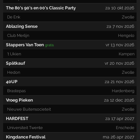
The 80's 90's en 00's Classic Party
za 10 okt 2026
De Enk
Zwolle
Ablazing Sense
za 7 nov 2026
Club Merlijn
Hengelo
Stappers Van Toen
vr 13 nov 2026
gratis
't Ukien
Kampen
Spätkauf
vr 20 nov 2026
Hedon
Zwolle
40UP
za 21 nov 2026
Brastepas
Hardenberg
Vroeg Pieken
za 12 dec 2026
Nieuwe Buitensocieteit
Zwolle
HARDFEST
za 17 apr 2027
Universiteit Twente
Enschede
Kingdance Festival
ma 26 apr 2027