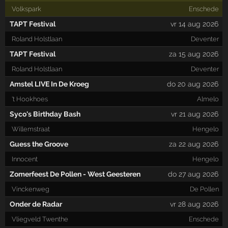
Volkspark
Enschede
TAPT Festival
vr 14 aug 2026
Roland Holstlaan
Deventer
TAPT Festival
za 15 aug 2026
Roland Holstlaan
Deventer
Amstel LIVE In De Kroeg
do 20 aug 2026
't Hookhoes
Almelo
Syco's Birthday Bash
vr 21 aug 2026
Willemstraat
Hengelo
Guess the Groove
za 22 aug 2026
Innocent
Hengelo
Zomerfeest De Pollen - West Geesteren
do 27 aug 2026
Vinckenweg
De Pollen
Onder de Radar
vr 28 aug 2026
Vliegveld Twenthe
Enschede