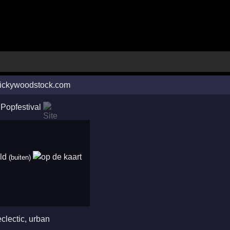
ickywoodstock.com
Popfestival
ld
(buiten)
eclectic
,
urban