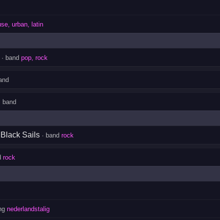
se, urban, latin
· band
pop, rock
and
 band
 Black Sails
· band
rock
d
rock
ng
nederlandstalig