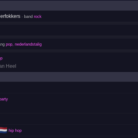
erfokkers
· band
rock
ang
pop, nederlandstalig
op
van Heel
party
🇳🇱
hip hop