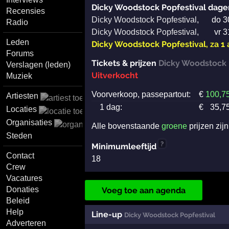
Dicky Woodstock Popfestival dage
Recensies
Dicky Woodstock Popfestival
,
do 3
Radio
Dicky Woodstock Popfestival
,
vr 3
Leden
Dicky Woodstock Popfestival
,
za 1
Forums
Tickets & prijzen
Dicky Woodstock 
Verslagen (leden)
Uitverkocht
Muziek
Voorverkoop, passepartout:
€
100
,7
Artiesten
1 dag:
€
35
,7
Locaties
Organisaties
Alle bovenstaande
groene
prijzen zij
Steden
?
Minimumleeftijd
Contact
18
Crew
Vacatures
Donaties
Voeg toe aan agenda
Beleid
Help
Line-up
Dicky Woodstock Popfestival
Adverteren