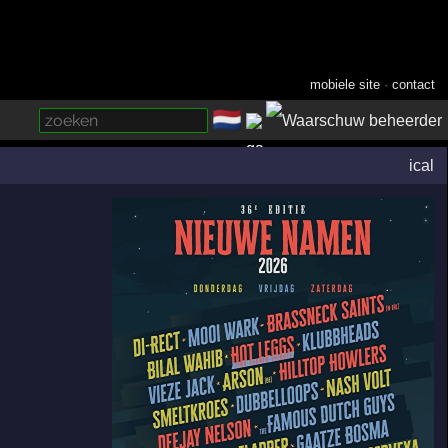
mobiele site
·
contact
🇳🇱
­
ical