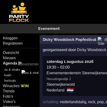
Evenement
Inloggen
Dicky Woodstock Popfestival
d
Registreren
georganiseerd door
Dicky Woodstock 
Overzicht
Nieuws
zaterdag 1 augustus 2026
Agenda
19:30
–
02:00
nu & straks
Evenemententerrein Steenwijkerwo
kaart
Hesselingendijk 2
festivals
Steenwijkerwold
WIN
Winacties
🇳🇱
Nederland
Trends
Foto's
Video's
schatting:
nederlandstalig
,
rock
,
pop
,
Interviews