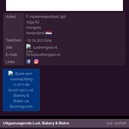
Adres
F. Hazemeijerstraat 350
7555 RJ
Hengelo
🇳🇱
Nederland
Telefoon
+31 74 303 2914
Site
lusthengelo.nl
E-mail
fans@lusthengelo.nl
Links
Uitgaansagenda Lust, Bakery & Bistro
ical
·
archief