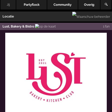
Jij
Partyflock
Community
Overig
🔍
Locatie
Lust, Bakery & Bistro
1 fan