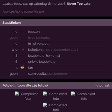
Laatste feest was op zaterdag 16 mei 2026:
Never Too Late
toon archief, 9 evenementen
Statistieken
9
·
feesten
geen
·
in de toekomst
9
·
in het verleden
430
×
bekeken
sinds 13 december 2023
8
·
bezoekers ·
herkomst
6
·
unieke bezoekers
1
fan
geen
stemresultaat
(2 stemmen)
Foto's (→ toon alle 129 foto's)
fotograaf: