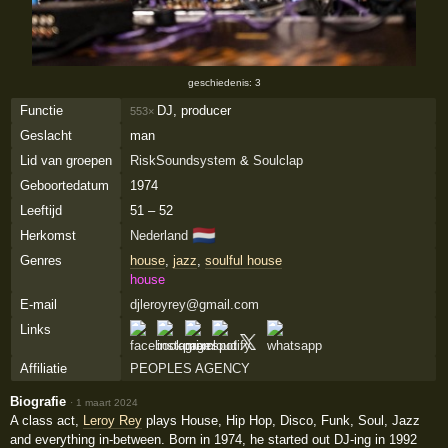
geschiedenis: 3
Functie
DJ, producer
553×
Geslacht
man
Lid van groepen
RiskSoundsystem
&
Soulclap
Geboortedatum
1974
Leeftijd
51 – 52
🇳🇱
Herkomst
Nederland
Genres
house
,
jazz
,
soulful house
house
E-mail
djleroyrey@gmail.com
Links
Affiliatie
PEOPLES AGENCY
Biografie
·
1 maart 2024
A class act,
Leroy Rey
plays House, Hip Hop, Disco, Funk, Soul, Jazz
and everything in-between. Born in 1974, he started out DJ-ing in 1992