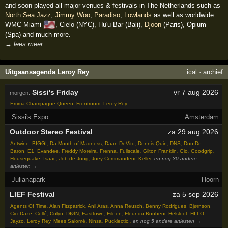
and soon played all major venues & festivals in The Netherlands such as
North Sea Jazz
,
Jimmy Woo
,
Paradiso
,
Lowlands
as well as worldwide:
🇺🇸
WMC Miami
, Cielo (NYC), Hu'u Bar (Bali),
Djoon
(Paris), Opium
(Spa) and much more.
→ lees meer
Uitgaansagenda Leroy Rey
ical
·
archief
Sissi's Friday
vr 7 aug 2026
morgen:
Emma Champagne Queen
,
Frontroom
,
Leroy Rey
Sissi's Expo
Amsterdam
Outdoor Stereo Festival
za 29 aug 2026
Antwine
,
BIGGI
,
Da Mouth of Madness
,
Daan DeVito
,
Dennis Quin
,
DNS
,
Don De
Baron
,
E1
,
Evandee
,
Freddy Moreira
,
Frenna
,
Fullscale
,
Gilton Franklin
,
Gio
,
Goodgrip
,
Housequake
,
Isaac
,
Job de Jong
,
Joey Commandeur
,
Keller
,
en nog 30 andere
artiesten →
Julianapark
Hoorn
LIEF Festival
za 5 sep 2026
Agents Of Time
,
Alan Fitzpatrick
,
Anil Aras
,
Anna Reusch
,
Benny Rodrigues
,
Bjørnson
,
Cici Daze
,
Collé
,
Colyn
,
DIØN
,
Easttown
,
Eileen
,
Fleur du Bonheur
,
Helsloot
,
HI-LO
,
Jayzo
,
Leroy Rey
,
Mees Salomé
,
Ninsa
,
Pucklectic.
,
en nog 5 andere artiesten →