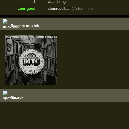
1
·
waardering
zeer goed
·
stemresultaat
(7 stemmen)
Recente muziek
Muziek