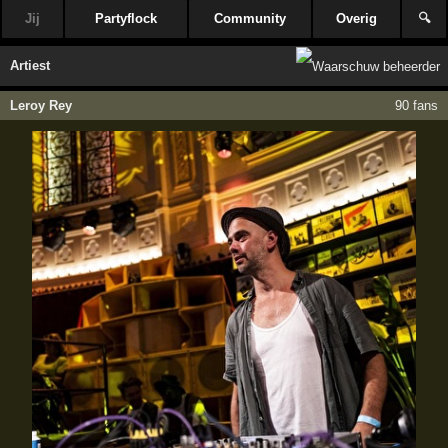
Jij
Partyflock
Community
Overig
🔍
Artiest
Leroy Rey
90 fans