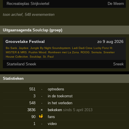
Recreatieplas Strijkviertel
De Meern
toon archief, 548 evenementen
Uitgaansagenda
Soulclap
(groep)
Groovelake Festival
zo 9 aug 2026
Bo Saris
,
Jaydee
,
Jungle By Night Soundsystem
,
Ladi Dadi Crew
,
Lucky Fonz III
,
MISTER & MRS
,
Pushin Wood
,
Romheen met La Zona
,
ROOG
,
Semuta
,
Sneeker
House Collective
,
Soulclap
,
St. Paul
Starteiland Sneek
Sneek
Statistieken
551
·
optredens
3
·
in de toekomst
548
·
in het verleden
3836
×
bekeken
sinds 5 april 2013
90
fans
1
·
video