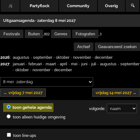
Jij
Partyflock
Community
Overig
🔍
Uitgaansagenda · zaterdag 8 mei 2027
Festivals
Buiten
Genres
Fotografen
,
,802
3
Archief
Geavanceerd zoeken
2026
:
augustus
·
september
·
oktober
·
november
·
december
2027
:
januari
·
februari
·
maart
·
april
·
mei
·
juni
·
juli
·
augustus
·
september
·
oktober
·
november
·
december
← vrijdag 7 mei 2027
vrijdag 14 mei 2027 →
toon gehele agenda
volgorde:
toon alleen huidige omgeving
toon line-ups