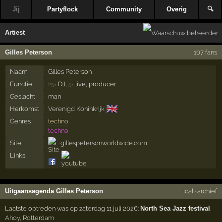
Jij
Partyflock
Community
Overig
🔍
Artiest
Gilles Peterson
107 fans
Naam
Gilles Peterson
Functie
DJ,
live, producer
25×
5×
Geslacht
man
🇬🇧
Herkomst
Verenigd Koninkrijk
Genres
techno
techno
Site
gillespetersonworldwide.com
Links
Uitgaansagenda Gilles Peterson
ical
·
archief
Laatste optreden was op zaterdag 11 juli 2026:
North Sea Jazz festival
,
Ahoy
,
Rotterdam