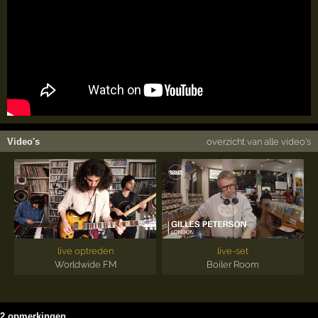
Video's
overzicht van alle video's
live optreden
live-set
Worldwide FM
Boiler Room
2 opmerkingen