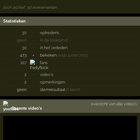
toon archief, 30 evenementen
Statistieken
30
·
optredens
geen
·
in de toekomst
30
·
in het verleden
473
×
bekeken
sinds 4 mei 2013
107
fans
2
·
video's
2
·
opmerkingen
geen
stemresultaat
(1 stem)
overzicht van alle video's
Recente video's