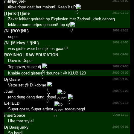
mnrtje-j0el
2010-08-02
dave dope gaat het maken!! Keep it uP
[T]err­or[T]i­me
2010-01-17
Zeker lekker gedraait op Explosion met Zadora!! kheb genoeg
lekkere nummertjes gehoord! top dj!
{NL}ROY{NL}
2009-12-21
super
{NL}Mi­ckey..­!!!­{NL}
2009-12-05
was gister weer heerlijk los gaan!!!
ROYINHO | RAW EDUCATION
2009-09-07
Dave is Dope!
Top gozer, super dj
2009-09-05
Knalde goed gisteren :bounce!: @ KLUB 123
2009-09-05
Dj Ossie
2009-05-03
Vette set @ Dijkdome
.Juul.
2009-01-29
reng deng deng deng..dope!
E-FIELD
2009-01-18
Super gozer, Super artiest
toegevoegd
innerSpace
2008-11-19
Like that style!
Dj Bassjunky
2008-09-01
So hard!