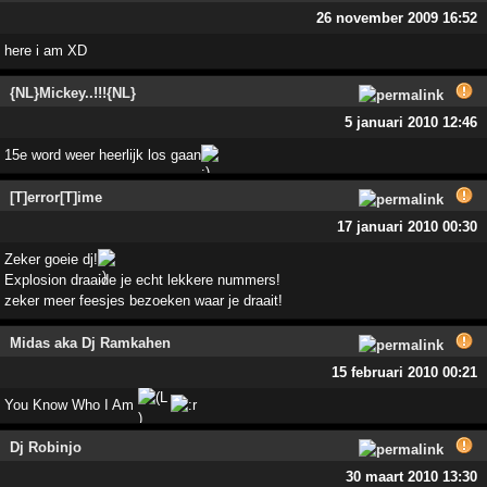
26 november 2009 16:52
here i am XD
{NL}Mickey..!!!{NL}
5 januari 2010 12:46
15e word weer heerlijk los gaan
[T]error[T]ime
17 januari 2010 00:30
Zeker goeie dj!
Explosion draaide je echt lekkere nummers!
zeker meer feesjes bezoeken waar je draait!
Midas aka Dj Ramkahen
15 februari 2010 00:21
You Know Who I Am
Dj Robinjo
30 maart 2010 13:30