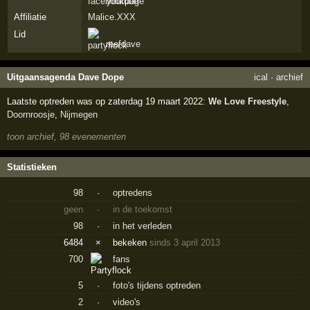
Affiliatie
Malice.XXX
Lid
reefdave
Uitgaansagenda Dave Dope
ical
·
archief
Laatste optreden was op zaterdag 19 maart 2022:
We Love Freestyle
,
Doornroosje
,
Nijmegen
toon archief, 98 evenementen
Statistieken
98
·
optredens
geen
·
in de toekomst
98
·
in het verleden
6484
×
bekeken
sinds 3 april 2013
700
fans
5
·
foto's tijdens optreden
2
·
video's