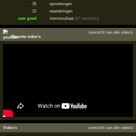
35
·
opmerkingen
22
·
waarderingen
zeer goed
·
stemresultaat
(47 stemmen)
overzicht van alle video's
Recente video's
Video's
overzicht van alle video's