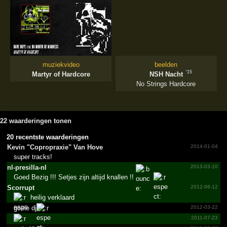
muziekvideo
beelden
'15
Martyr of Hardcore
NSH Nacht
No Strings Hardcore
22 waarderingen tonen
20 recentste waarderingen
Kevin "­Coprop­raxie"­ Van Hove
2014-01-04
super tracks!
nl-presilla-nl
2013-03-10
Goed Bezig !!! Setjes zijn altijd knallen !!
Scorrupt
2012-06-12
heilig verklaard
goeie dj
2012-03-22
2011-07-23