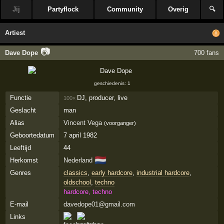
Jij
Partyflock
Community
Overig
🔍
Artiest
📷
Dave Dope
700 fans
geschiedenis: 1
Functie
DJ, producer, live
100×
Geslacht
man
Alias
Vincent Vega
(voorganger)
Geboortedatum
7 april 1982
Leeftijd
44
🇳🇱
Herkomst
Nederland
Genres
classics
,
early hardcore
,
industrial hardcore
,
oldschool
,
techno
hardcore, techno
E-mail
davedope01@gmail.com
Links