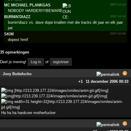
MC MICHAEL PLANKGAS
2007-12-13
NOBODY HARDER!!!!BEWARE
BURNIN'DIAZZ
2007-11-14
burnin'diazz vs. dave dope knallen met die tracks dit jaar en elk jaar
jwt
SKIM
2007-02-06
dopest hmtf
35 opmerkingen
Deel je mening!
Log in
of
registreer
Joey Buttafucko
+1
11 december 2006 00:10
Ha ha ha hardcore motherfucker