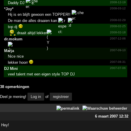
Daddy DJ
2008-12-19
*Joy*
2008-03-12
Hij is en blijft gewoon een TOPPER!!
De man die alles draaien kan
2008-02-29
top dj
2008-02-25
draait altijd lekker
2008-02-18
dr.mokum
2007-12-06
Marja
2007-09-10
Nice nice
lekker hoorr
2007-08-31
DJ Mini
2007-07-06
veel talent met een eigen style TOP DJ
38 opmerkingen
Deel je mening!
Log in
of
registreer
6 maart 2007 12:32
Hey!