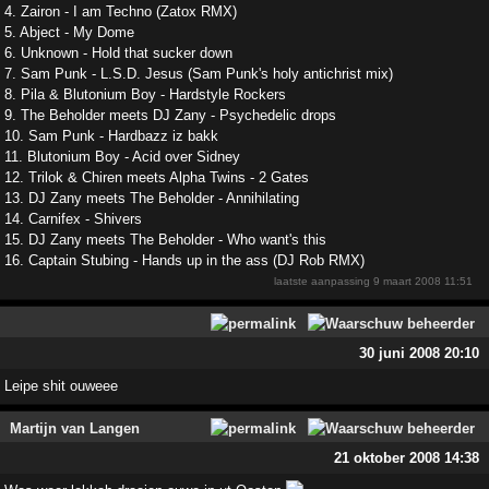
4. Zairon - I am Techno (Zatox RMX)
5. Abject - My Dome
6. Unknown - Hold that sucker down
7. Sam Punk - L.S.D. Jesus (Sam Punk's holy antichrist mix)
8. Pila & Blutonium Boy - Hardstyle Rockers
9. The Beholder meets DJ Zany - Psychedelic drops
10. Sam Punk - Hardbazz iz bakk
11. Blutonium Boy - Acid over Sidney
12. Trilok & Chiren meets Alpha Twins - 2 Gates
13. DJ Zany meets The Beholder - Annihilating
14. Carnifex - Shivers
15. DJ Zany meets The Beholder - Who want's this
16. Captain Stubing - Hands up in the ass (DJ Rob RMX)
laatste aanpassing
9 maart 2008 11:51
30 juni 2008 20:10
Leipe shit ouweee
Martijn van Langen
21 oktober 2008 14:38