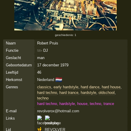
geschiedenis: 1
Naam
Robert Pruis
Functie
DJ
58×
Geslacht
man
Geboortedatum
17 december 1979
Leeftijd
46
🇳🇱
Herkomst
Nederland
Genres
classics
,
early hardstyle
,
hard dance
,
hard house
,
hard techno
,
hard trance
,
hardstyle
,
oldschool
,
techno
hard techno, hardstyle, house, techno, trance
E-mail
revolverox@hotmail.com
Links
Lid
REVOLVER