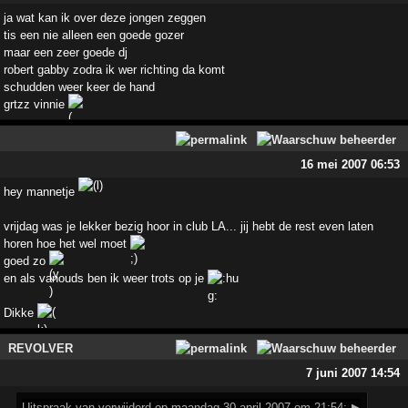
ja wat kan ik over deze jongen zeggen
tis een nie alleen een goede gozer
maar een zeer goede dj
robert gabby zodra ik wer richting da komt
schudden weer keer de hand
grtzz vinnie
16 mei 2007 06:53
hey mannetje
vrijdag was je lekker bezig hoor in club LA... jij hebt de rest even laten
horen hoe het wel moet
goed zo
en als vanouds ben ik weer trots op je
Dikke
REVOLVER
7 juni 2007 14:54
Uitspraak
van verwijderd op maandag 30 april 2007 om 21:54:
▶