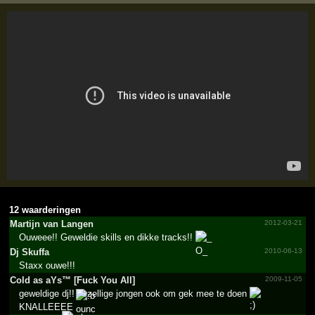
12 waarderingen
Martijn van Langen
2012-03-21
Ouweee!! Geweldie skills en dikke tracks!!
Dj Skuffa
2010-06-13
Staxx ouwe!!!
Cold as aYs™ [Fuck You All]
2009-11-05
geweldige dj!! gezellige jongen ook om gek mee te doen
KNALLEEEE