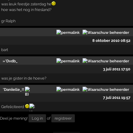
was leuk feestje zaterdag he
hoe was het nog in friesland?
gr Ralph
8 oktober 2010 08:52
bart
»*Dvdb_
3 juli 2011 17:50
was je gister in de hoeve?
*Daniielle_!!
7 juli 2011 19:57
Gefeliciteerd
Deel je mening!
Log in
of
registreer