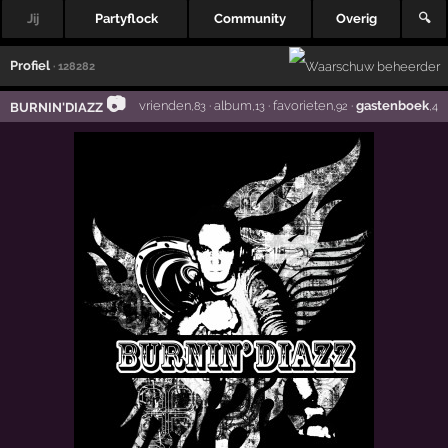
Jij
Partyflock
Community
Overig
🔍
Profiel
· 128282
📷
vrienden
·
album
·
favorieten
·
gastenboek
BURNIN'DIAZZ
,83
,13
,92
,4