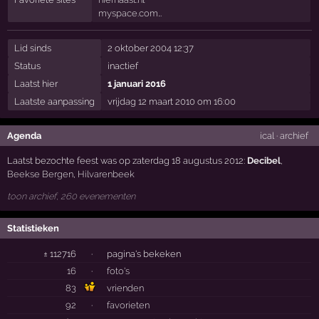
myspace.com…
Lid sinds
2 oktober 2004 12:37
Status
inactief
Laatst hier
1 januari 2016
Laatste aanpassing
vrijdag 12 maart 2010 om 16:00
Agenda
ical
·
archief
Laatst bezochte feest was op zaterdag 18 augustus 2012:
Decibel
,
Beekse Bergen
,
Hilvarenbeek
toon archief, 260 evenementen
Statistieken
± 112716
·
pagina's bekeken
16
·
foto's
83
vrienden
92
·
favorieten