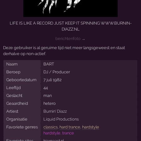
LIFE IS LIKE A RECORD JUST KEEP IT SPINNING WWW.BURNIN-
DIAZZ.NL
berichtenfoto →
Deze gebruiker is al geruime tijd niet meer langsgeweest en staat
derhalve op non-actief.
Naam
BART
Beroep
DJ / Producer
Geboortedatum
7 juli 1982
Leeftijd
44
Geslacht
man
Geaardheid
hetero
Artiest
Burnin' Diazz
Organisatie
Liquid Productions
Favoriete genres
classics
,
hard trance
,
hardstyle
hardstyle, trance
Favoriete sites
hiernaast.nl