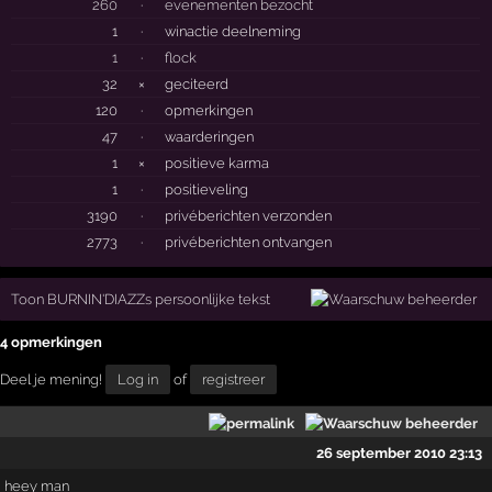
260
·
evenementen bezocht
1
·
winactie deelneming
1
·
flock
32
×
geciteerd
120
·
opmerkingen
47
·
waarderingen
1
×
positieve karma
1
·
positieveling
3190
·
privéberichten verzonden
2773
·
privéberichten ontvangen
Toon BURNIN'DIAZZs persoonlijke tekst
4 opmerkingen
Deel je mening!
Log in
of
registreer
26 september 2010 23:13
heey man