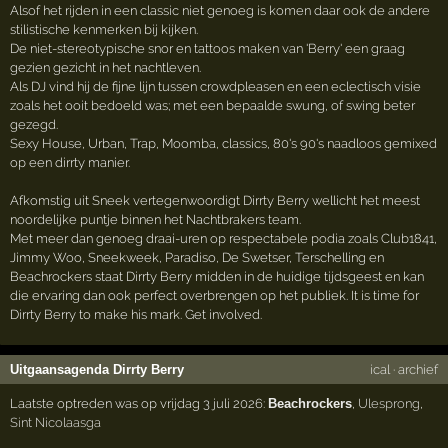
Alsof het rijden in een classic niet genoeg is komen daar ook de andere
stilistische kenmerken bij kijken.
De niet-stereotypische snor en tattoos maken van 'Berry' een graag
gezien gezicht in het nachtleven.
Als DJ vind hij de fijne lijn tussen crowdpleasen en een eclectisch visie
zoals het ooit bedoeld was; met een bepaalde swung, of swing beter
gezegd.
Sexy House, Urban, Trap, Moomba, classics, 80's 90's naadloos gemixed
op een dirrty manier.
Afkomstig uit Sneek vertegenwoordigt Dirrty Berry wellicht het meest
noordelijke puntje binnen het Nachtbrakers team.
Met meer dan genoeg draai-uren op respectabele podia zoals Club1841,
Jimmy Woo, Sneekweek, Paradiso, De Swetser, Terschelling en
Beachrockers staat Dirrty Berry midden in de huidige tijdsgeest en kan
die ervaring dan ook perfect overbrengen op het publiek. It is time for
Dirrty Berry to make his mark. Get involved.
Uitgaansagenda Dirrty Berry
ical
·
archief
Laatste optreden was op vrijdag 3 juli 2026:
Beachrockers
,
Ulesprong
,
Sint Nicolaasga