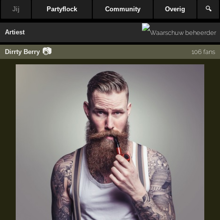
Jij
Partyflock
Community
Overig
🔍
Artiest
📷
Dirrty Berry
106 fans