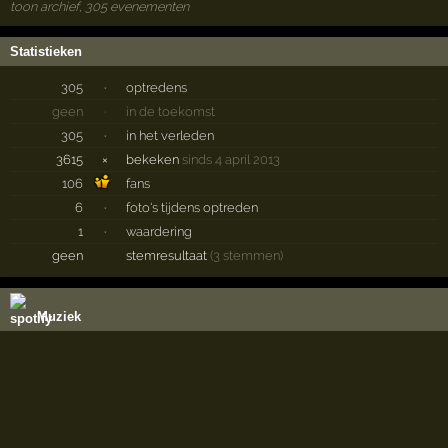
toon archief, 305 evenementen
Statistieken
305
·
optredens
geen
·
in de toekomst
305
·
in het verleden
3615
×
bekeken
sinds 4 april 2013
106
fans
6
·
foto's tijdens optreden
1
·
waardering
geen
stemresultaat
(3 stemmen)
Muziek