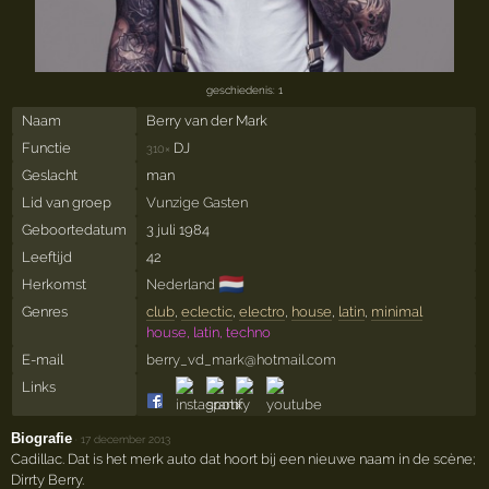
geschiedenis: 1
Naam
Berry van der Mark
Functie
DJ
310×
Geslacht
man
Lid van groep
Vunzige Gasten
Geboortedatum
3 juli 1984
Leeftijd
42
🇳🇱
Herkomst
Nederland
Genres
club
,
eclectic
,
electro
,
house
,
latin
,
minimal
house, latin, techno
E-mail
berry_vd_mark@hotmail.com
Links
Biografie
·
17 december 2013
Cadillac. Dat is het merk auto dat hoort bij een nieuwe naam in de scène;
Dirrty Berry.