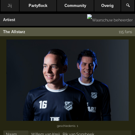
Jij
Partyflock
Community
Overig
🔍
Artiest
The Allstarz
115 fans
geschiedenis: 1
Naam
Willem van Kreij , Rik van Sonsbeek