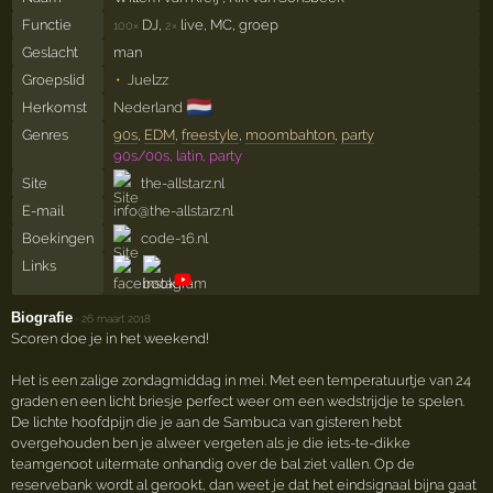
Functie
DJ,
live, MC, groep
100×
2×
Geslacht
man
Groepslid
Juelzz
🇳🇱
Herkomst
Nederland
Genres
90s
,
EDM
,
freestyle
,
moombahton
,
party
90s/00s, latin, party
Site
the-allstarz.nl
E-mail
info@the-allstarz.nl
Boekingen
code-16.nl
Links
Biografie
·
26 maart 2018
Scoren doe je in het weekend!
Het is een zalige zondagmiddag in mei. Met een temperatuurtje van 24
graden en een licht briesje perfect weer om een wedstrijdje te spelen.
De lichte hoofdpijn die je aan de Sambuca van gisteren hebt
overgehouden ben je alweer vergeten als je die iets-te-dikke
teamgenoot uitermate onhandig over de bal ziet vallen. Op de
reservebank wordt al gerookt, dan weet je dat het eindsignaal bijna gaat