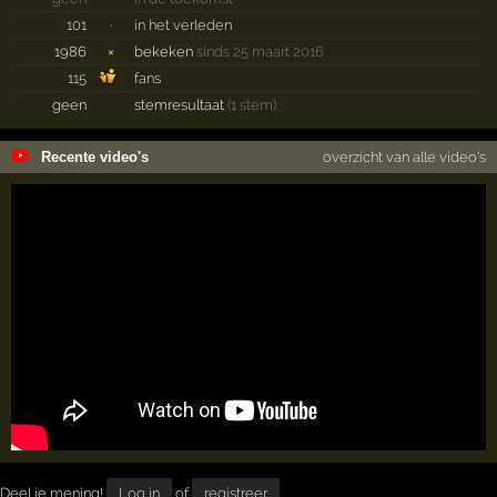
101
·
in het verleden
1986
×
bekeken
sinds 25 maart 2016
115
fans
geen
stemresultaat
(1 stem)
Recente video's
overzicht van alle video's
Deel je mening!
Log in
of
registreer