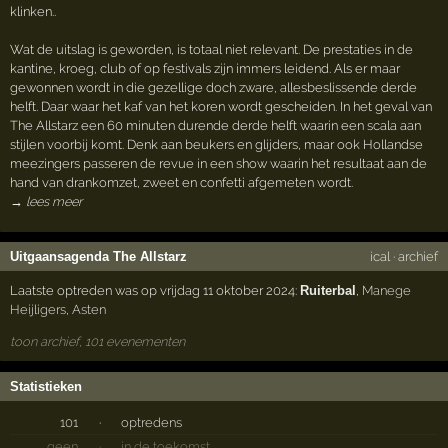
klinken..
Wat de uitslag is geworden, is totaal niet relevant. De prestaties in de
kantine, kroeg, club of op festivals zijn immers leidend. Als er maar
gewonnen wordt in die gezellige doch zware, allesbeslissende derde
helft. Daar waar het kaf van het koren wordt gescheiden. In het geval van
The Allstarz een 60 minuten durende derde helft waarin een scala aan
stijlen voorbij komt. Denk aan beukers en glijders, maar ook Hollandse
meezingers passeren de revue in een show waarin het resultaat aan de
hand van drankomzet, zweet en confetti afgemeten wordt.
→ lees meer
Uitgaansagenda The Allstarz
ical
·
archief
Laatste optreden was op vrijdag 11 oktober 2024:
Ruiterbal
,
Manege
Heijligers
,
Asten
toon archief, 101 evenementen
Statistieken
101
·
optredens
geen
·
in de toekomst