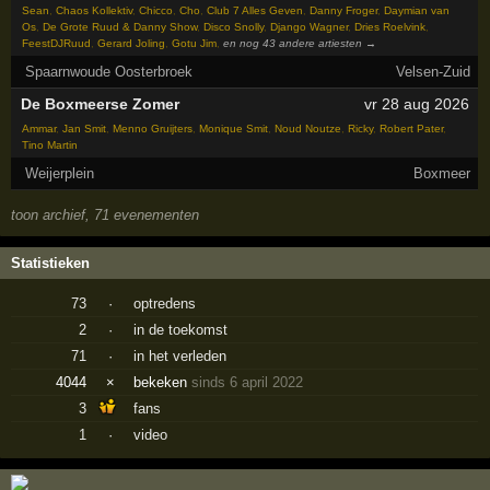
Sean
,
Chaos Kollektiv
,
Chicco
,
Cho
,
Club 7 Alles Geven
,
Danny Froger
,
Daymian van
Os
,
De Grote Ruud & Danny Show
,
Disco Snolly
,
Django Wagner
,
Dries Roelvink
,
FeestDJRuud
,
Gerard Joling
,
Gotu Jim
,
en nog 43 andere artiesten →
Spaarnwoude Oosterbroek
Velsen-Zuid
De Boxmeerse Zomer
vr 28 aug 2026
Ammar
,
Jan Smit
,
Menno Gruijters
,
Monique Smit
,
Noud Noutze
,
Ricky
,
Robert Pater
,
Tino Martin
Weijerplein
Boxmeer
toon archief, 71 evenementen
Statistieken
73
·
optredens
2
·
in de toekomst
71
·
in het verleden
4044
×
bekeken
sinds 6 april 2022
3
fans
1
·
video