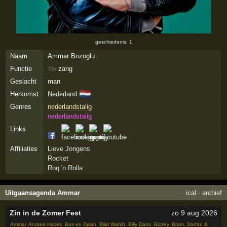
geschiedenis: 1
Naam
Ammar Bozoglu
Functie
zang
73×
Geslacht
man
🇳🇱
Herkomst
Nederland
Genres
nederlandstalig
nederlandstalig
Links
Affiliaties
Lieve Jongens
Rocket
Roq 'n Rolla
Uitgaansagenda Ammar
ical
·
archief
Zin in de Zomer Fest
zo 9 aug 2026
Ammar
,
Andrea Hazes
,
Bas en Dylan
,
Bilal Wahib
,
Billy Dans
,
Bizzey
,
Bram, Stefan &