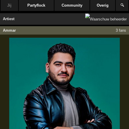
Jij
Partyflock
Community
Overig
🔍
Artiest
Ammar
3 fans