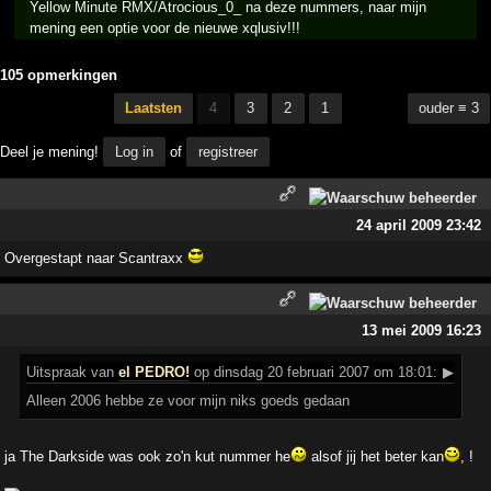
Yellow Minute RMX/Atrocious_0_ na deze nummers, naar mijn
mening een optie voor de nieuwe xqlusiv!!!
105 opmerkingen
Laatsten
4
3
2
1
ouder ≡ 3
Deel je mening!
Log in
of
registreer
24 april 2009 23:42
Overgestapt naar Scantraxx
13 mei 2009 16:23
Uitspraak
van
el PEDRO!
op dinsdag 20 februari 2007 om 18:01:
▶
Alleen 2006 hebbe ze voor mijn niks goeds gedaan
ja The Darkside was ook zo'n kut nummer he
alsof jij het beter kan
, !