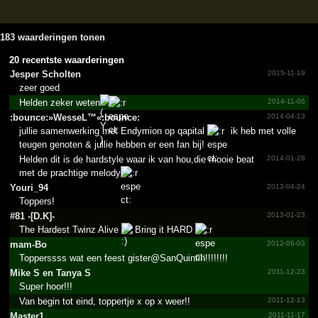
183 waarderingen tonen
20 recentste waarderingen
Jesper Scholten
2015-11-19
zeer goed
Helden zeker weten
2014-11-06
:bounc­e:»Wes­seL™«:­bounce­:
2014-04-13
jullie samenwerking met Endymion op qapital
ik heb met volle
teugen genoten & jullie hebben er een fan bij!
Helden dit is de hardstyle waar ik van hou,die mooie beat
2014-01-28
met de prachtige melody
Youri_94
2013-04-24
Toppers!
#81 -[D.K]-
2013-01-23
The Hardest Twinz Alive
Bring it HARD
mam-Bo
2012-06-03
Topperssss wat een feest gister@SanQuintin!!!!!!!!
Mike S en Tanya S
2011-12-23
Super hoor!!!
Van begin tot eind, toppertje x op x weer!!
2011-12-13
Master1
2011-11-17