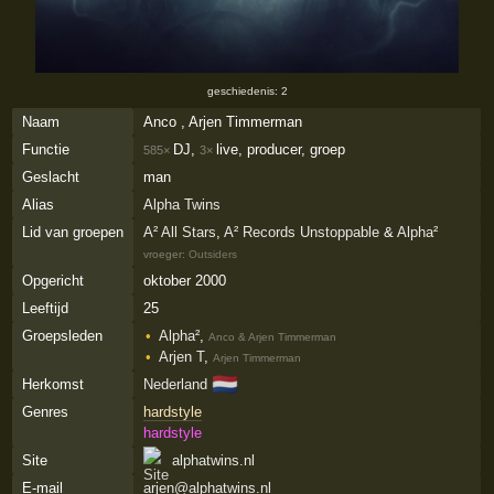
geschiedenis: 2
Naam
Anco , Arjen Timmerman
Functie
DJ,
live, producer, groep
585×
3×
Geslacht
man
Alias
Alpha Twins
Lid van groepen
A² All Stars
,
A² Records Unstoppable
&
Alpha²
vroeger:
Outsiders
Opgericht
oktober 2000
Leeftijd
25
Groepsleden
Alpha²
,
Anco & Arjen Timmerman
Arjen T
,
Arjen Timmerman
🇳🇱
Herkomst
Nederland
Genres
hardstyle
hardstyle
Site
alphatwins.nl
E-mail
arjen@alphatwins.nl