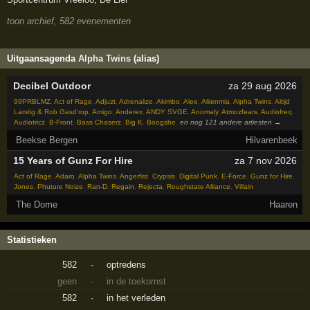
toon archief, 582 evenementen
Uitgaansagenda
Alpha Twins
(alias)
Decibel Outdoor
za 29 aug 2026
99PRBLMZ
,
Act of Rage
,
Adjuzt
,
Adrenalize
,
Akimbo
,
Alee
,
Aliienmia
,
Alpha Twins
,
Altijd
Larstig & Rob Gasd'rop
,
Amigo
,
Anderex
,
ANDY SVGE
,
Anomaly
,
Atmozfears
,
Audiofreq
,
Audiotricz
,
B-Front
,
Bass Chaserz
,
Big K
,
Boogshe
,
en nog 121 andere artiesten →
Beekse Bergen
Hilvarenbeek
15 Years of Gunz For Hire
za 7 nov 2026
Act of Rage
,
Adaro
,
Alpha Twins
,
Angerfist
,
Crypsis
,
Digital Punk
,
E-Force
,
Gunz for Hire
,
Jones
,
Phuture Noize
,
Ran-D
,
Regain
,
Rejecta
,
Roughstate Alliance
,
Villain
The Dome
Haaren
Statistieken
582
·
optredens
geen
·
in de toekomst
582
·
in het verleden