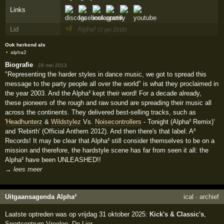
Links
Lid
Alpha²
(7 jan 2018)
Ook herkend als
alpha2
Biografie
·
28 mei 2013
"Representing the harder styles in dance music, we got to spread this
message to the party people all over the world" is what they proclaimed in
the year 2003. And the Alpha² kept their word! For a decade already,
these pioneers of the rough and raw sound are spreading their music all
across the continents. They delivered best-selling tracks, such as
'
Headhunterz
&
Wildstylez
Vs.
Noisecontrollers
- Tonight (Alpha² Remix)'
and 'Rebirth' (Official Anthem 2012). And then there's that label: A²
Records! It may be clear that Alpha² still consider themselves to be on a
mission and therefore, the hardstyle scene has far from seen it all: the
Alpha² have been UNLEASHED!!
→ lees meer
Uitgaansagenda Alpha²
ical
·
archief
Laatste optreden was op vrijdag 31 oktober 2025:
Kick's & Classic's
,
Sportcentrum Vreeloo
,
De Lier