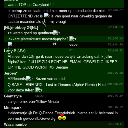
waren TOP op Crazyland !!!
ik betrap ze de laatste tijd niet meer op n productie die niet
2011-09-27
ONTZETTEND vet is
t is van goed naar geweldig gegaan de
laatste maanden als ge t mij vraagt
[NL]mohboy 24[NL]
2011-09-23
ze waren goed op qontinent
lekkere platenkeuze meestal, alpha2
2011-05-14
2011-04-20
Lady B (-Ee)
2011-01-22
Al meer dan 10jr ga ik naar house party's!En zolang dat ik jullie
Alpha2 ken..JULLIE ZIJN ECHT HELEMAAL GEWELDIG!!!KEEP
UP THE GOOD WORK!!!Xx Berdine
Jeroen*
2010-09-28
A2Records
Bazen van de club
Q-BASE · Mike NRG - Lost in Dreams (Alpha² Remix) Hulde
2010-09-02
voor deze heren
Giantstyle
2010-07-20
zalige remix van Yellow Minute
Minispark
2010-07-12
Heldensetje @ De Q-Dance Feestfabriek..hierna zat ik helemaal in
een rush gewoon!!..Geweldig!
Wasamambe
2010-06-11