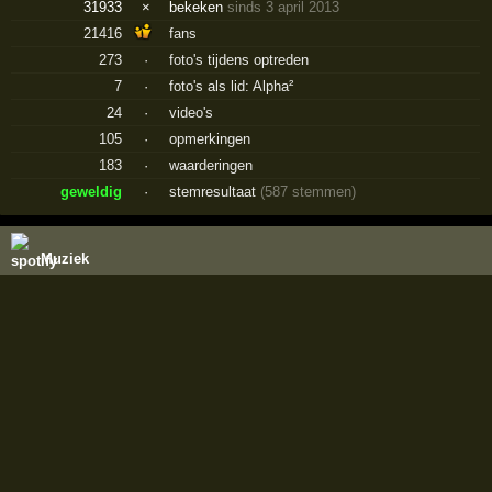
31933
×
bekeken
sinds 3 april 2013
21416
fans
273
·
foto's tijdens optreden
7
·
foto's als lid: Alpha²
24
·
video's
105
·
opmerkingen
183
·
waarderingen
geweldig
·
stemresultaat
(587 stemmen)
Muziek