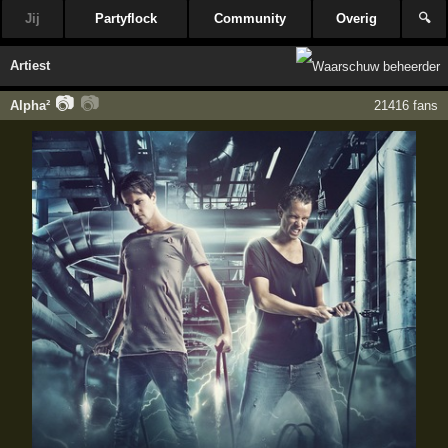
Jij
Partyflock
Community
Overig
🔍
Artiest
📷
📷
Alpha²
21416 fans