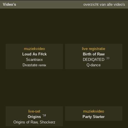
Video's
overzicht van alle video's
muziekvideo
live registratie
Loud As F#ck
Birth of Raw
'20
Scantraxx
DEDIQATED
Dvastate
Q-dance
remix
live-set
muziekvideo
'18
Origins
Party Starter
Origins of Raw
,
Shockerz