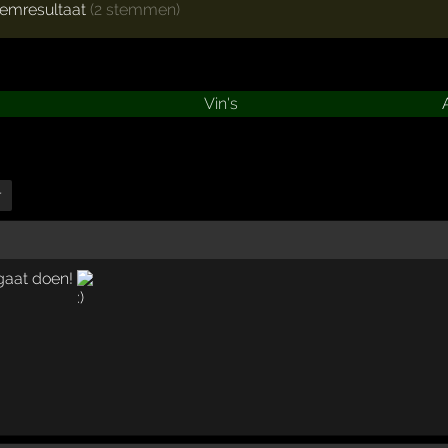
temresultaat
(2 stemmen)
Vin's
r
gaat doen!