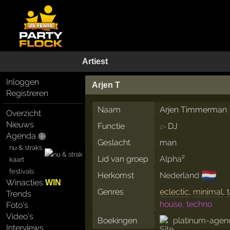
Artiest
Inloggen
Arjen T
Registreren
Naam
Arjen Timmerman
Overzicht
Nieuws
Functie
DJ
2×
Agenda
Geslacht
man
nu & straks
Lid van groep
Alpha²
kaart
festivals
🇳🇱
Herkomst
Nederland
Winacties
WIN
Genres
eclectic
,
minimal
,
Trends
house, techno
Foto's
Video's
Boekingen
platinum-agen
Interviews