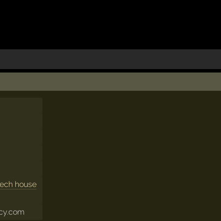
tech house
cy.com