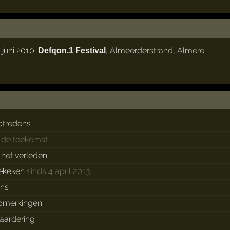
juni 2010:
,
Almeerderstrand
,
Almere
Defqon.1 Festival
ptredens
n de toekomst
n het verleden
ekeken
sinds 4 april 2013
ans
pmerkingen
aardering