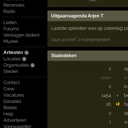
Recensies
Radio
Uitgaansagenda Arjen T
Leden
Laatste optreden was op zaterdag 12 
Forums
Verslagen (leden)
toon archief, 2 evenementen
Muziek
Artiesten
Statistieken
Locaties
Organisaties
2
·
o
Steden
geen
·
i
Contact
2
·
i
Crew
Vacatures
1454
×
b
Donaties
26
f
Beleid
2
·
o
Help
Adverteren
1
·
w
Voorwaarden