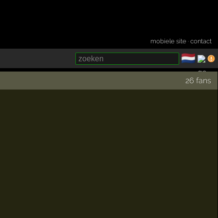
mobiele site
·
contact
🇳🇱
­
26 fans