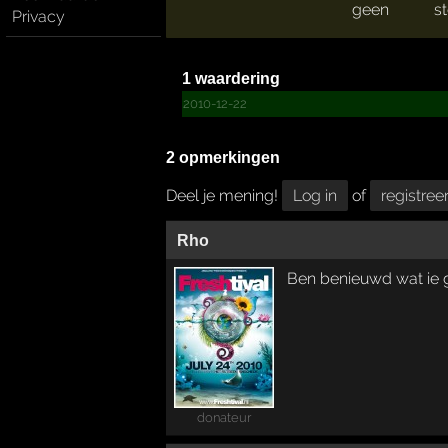
geen
s
Privacy
1 waardering
2010-12-22
2 opmerkingen
Deel je mening!
Log in
of
registree
Rho
Ben benieuwd wat ie 
donateur