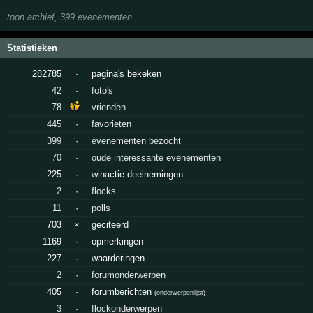
toon archief, 399 evenementen
Statistieken
282785
·
pagina's bekeken
42
·
foto's
78
vrienden
445
·
favorieten
399
·
evenementen bezocht
70
·
oude interessante evenementen
225
·
winactie deelnemingen
2
·
flocks
11
·
polls
703
×
geciteerd
1169
·
opmerkingen
227
·
waarderingen
2
·
forumonderwerpen
405
·
forumberichten
(
onderwerpenlijst
)
3
·
flockonderwerpen