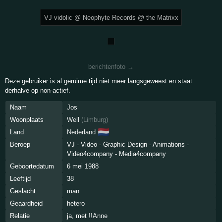
VJ vidolic @ Neophyte Records @ the Matrixx
berichtenfoto →
Deze gebruiker is al geruime tijd niet meer langsgeweest en staat
derhalve op non-actief.
Naam
Jos
Woonplaats
Well
(
Limburg
)
🇳🇱
Land
Nederland
Beroep
VJ - Video - Graphic Design - Animations -
Video4company - Media4company
Geboortedatum
6 mei 1988
Leeftijd
38
Geslacht
man
Geaardheid
hetero
Relatie
ja, met
!!Anne