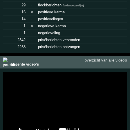
29
·
flockberichten
(
onderwerpenlijst
)
16
×
positieve karma
14
·
positievelingen
1
×
negatieve karma
1
·
negatieveling
2342
·
privéberichten verzonden
2258
·
privéberichten ontvangen
overzicht van alle video's
Recente video's