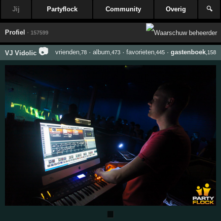
Jij
Partyflock
Community
Overig
🔍
Profiel
· 157599
📷
vrienden
·
album
·
favorieten
·
gastenboek
VJ Vidolic
,78
,473
,445
,158