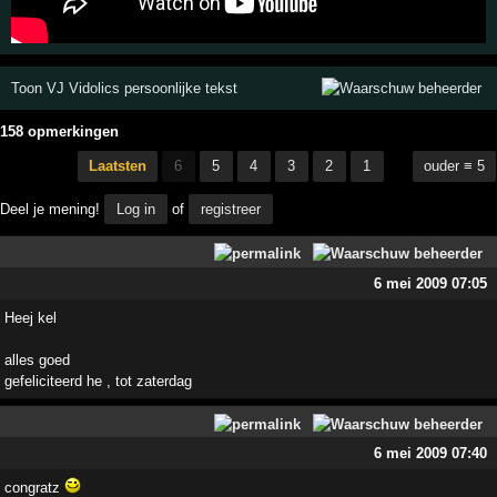
Toon VJ Vidolics persoonlijke tekst
158 opmerkingen
Laatsten
6
5
4
3
2
1
ouder ≡ 5
Deel je mening!
Log in
of
registreer
6 mei 2009 07:05
Heej kel
alles goed
gefeliciteerd he , tot zaterdag
6 mei 2009 07:40
congratz