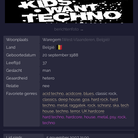
berichtenfoto →
Woonplaats
Waregem
(
West-Vlaanderen
,
België
)
🇧🇪
Land
België
Geboortedatum
20 september 1988
Leeftijd
37
Geslacht
man
Geaardheid
hetero
Relatie
nee
Favoriete genres
acid techno
,
acidcore
,
blues
, classic rock,
classics
,
deep house
,
goa
,
hard rock
,
hard
techno
,
metal
,
raggatek
,
rock
,
schranz
,
ska
,
tech
house
,
techno
,
terror
,
UK hardcore
hard techno, hardcore, house, metal, psy, rock,
techno
Lid sinds
5 november 2007 21:00