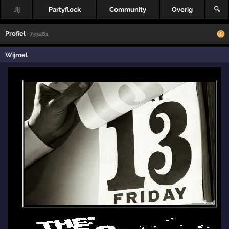
Jij
Partyflock
Community
Overig
🔍
Profiel
· 733281
Wijmel