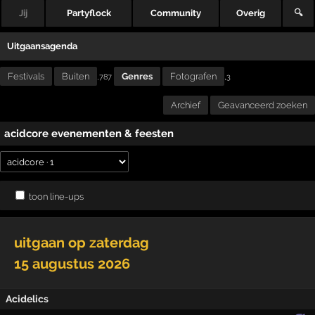
Jij
Partyflock
Community
Overig
🔍
Uitgaansagenda
Festivals
Buiten
Genres
Fotografen
,
,787
3
Archief
Geavanceerd zoeken
acidcore evenementen & feesten
toon line-ups
uitgaan op
zaterdag
15 augustus 2026
Acidelics