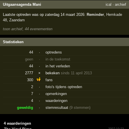
Uitgaansagenda Mani
ical
·
archief
Laatste optreden was op zaterdag 14 maart 2026:
Reminder
,
Hemkade
48
,
Zaandam
toon archief, 44 evenementen
Statistieken
44
·
optredens
geen
·
in de toekomst
44
·
in het verleden
2777
×
bekeken
sinds 11 april 2013
300
fans
2
·
foto's tijdens optreden
7
·
opmerkingen
4
·
waarderingen
geweldig
·
stemresultaat
(9 stemmen)
4 waarderingen
2007-10-23