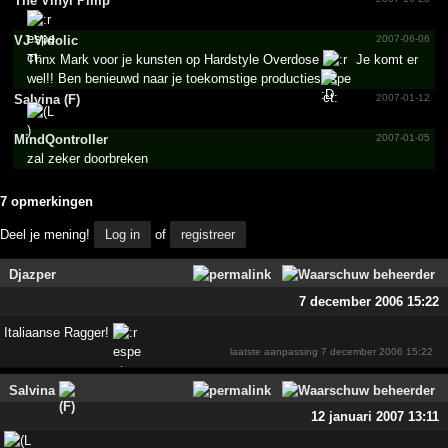
The Vinyl Pimp
VJ Vidolic
2007-06-06
Thnx Mark voor je kunsten op Hardstyle Overdose
Je komt er
wel!! Ben benieuwd naar je toekomstige producties
Salvina (F)
2007-01-12
MindQo­ntroll­er
2007-01-05
zal zeker doorbreken
7 opmerkingen
Deel je mening!
Log in
of
registreer
Djazper
7 december 2006 15:22
Italiaanse Ragger!
laatste aanpassing
7 december 2006 15:22
Salvina
12 januari 2007 13:11