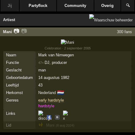
Jij
Partyflock
Community
Overig
🔍
Artiest
📷
📷
Mani
300 fans
Celebration
· 2 september 2005
Naam
Mark van Nimwegen
Functie
DJ, producer
47×
Geslacht
man
Geboortedatum
14 augustus 1982
Leeftijd
43
🇳🇱
Herkomst
Nederland
Genres
early hardstyle
hardstyle
Links
Lid
Mani
(8 aug 2024)