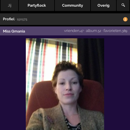
Jij
Partyflock
Community
Overig
🔍
Profiel
· 150575
vrienden
·
album
·
favorieten
Miss Qmania
,47
,52
,389