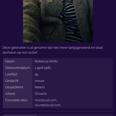
Deze gebruiker is al geruime tijd niet meer langsgeweest en staat
derhalve op non-actief.
Naam
Rebecca Smits
Geboortedatum
1 april 1981
Leeftijd
45
Geslacht
vrouw
Geaardheid
hetero
Artiest
Qmania
Favoriete sites
mixcloud.com…
soundcloud.com…